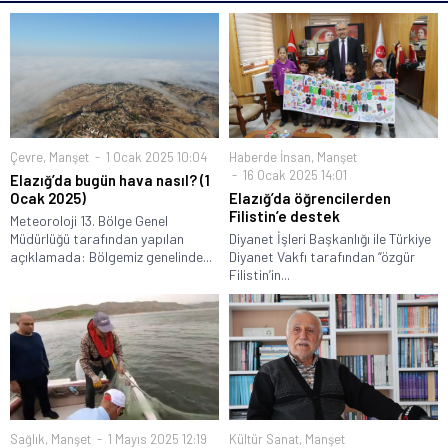
Çevre
,
Manşet
1 Ocak 2025 10:04
Haberde İnsan
,
Manşet
16 Ocak 2025 14:01
Elazığ’da bugün hava nasıl? (1
Ocak 2025)
Elazığ’da öğrencilerden
Filistin’e destek
Meteoroloji 13. Bölge Genel
Müdürlüğü tarafından yapılan
Diyanet İşleri Başkanlığı ile Türkiye
açıklamada: Bölgemiz genelinde...
Diyanet Vakfı tarafından “özgür
Filistin’in...
Sağlık
,
Manşet
1 Mayıs 2025 12:19
Kültür Sanat
,
Manşet