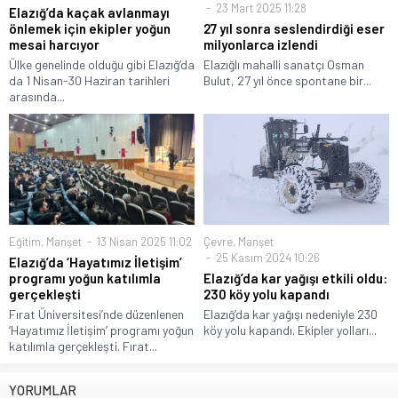
23 Mart 2025 11:28
Elazığ’da kaçak avlanmayı
önlemek için ekipler yoğun
27 yıl sonra seslendirdiği eser
mesai harcıyor
milyonlarca izlendi
Ülke genelinde olduğu gibi Elazığ’da
Elazığlı mahalli sanatçı Osman
da 1 Nisan-30 Haziran tarihleri
Bulut, 27 yıl önce spontane bir...
arasında...
Eğitim
,
Manşet
13 Nisan 2025 11:02
Çevre
,
Manşet
25 Kasım 2024 10:26
Elazığ’da ‘Hayatımız İletişim’
programı yoğun katılımla
Elazığ’da kar yağışı etkili oldu:
gerçekleşti
230 köy yolu kapandı
Fırat Üniversitesi’nde düzenlenen
Elazığ’da kar yağışı nedeniyle 230
‘Hayatımız İletişim’ programı yoğun
köy yolu kapandı. Ekipler yolları...
katılımla gerçekleşti. Fırat...
YORUMLAR