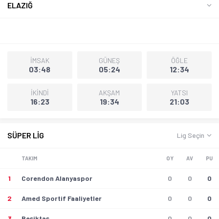
ELAZIĞ
21 ARALIK
20 OCAK
19 ŞUBAT
20 MART
İMSAK
GÜNEŞ
ÖĞLE
03:48
05:24
12:34
İKİNDİ
AKŞAM
YATSI
16:23
19:34
21:03
SÜPER LİG
Lig Seçin
TAKIM
OY
AV
PU
1
Corendon Alanyaspor
0
0
0
2
Amed Sportif Faaliyetler
0
0
0
3
Beşiktaş
0
0
0