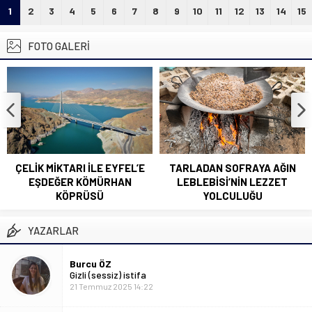
1
2
3
4
5
6
7
8
9
10
11
12
13
14
15
FOTO GALERİ
ÇELİK MİKTARI İLE EYFEL’E
TARLADAN SOFRAYA AĞIN
EŞDEĞER KÖMÜRHAN
LEBLEBİSİ’NİN LEZZET
KÖPRÜSÜ
YOLCULUĞU
YAZARLAR
Burcu ÖZ
Gizli (sessiz) istifa
21 Temmuz 2025 14:22