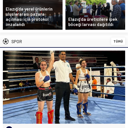
Elazığ’da yerel ürünlerin
uluslararası pazara
açılması için protokol
Elazığ’da üreticilere ipek
imzalandı
böceği larvası dağıtıldı
SPOR
TÜMÜ