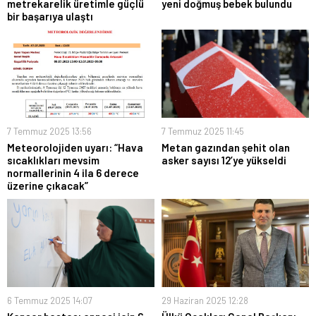
metrekarelik üretimle güçlü
yeni doğmuş bebek bulundu
bir başarıya ulaştı
7 Temmuz 2025 13:56
7 Temmuz 2025 11:45
Meteorolojiden uyarı: “Hava
Metan gazından şehit olan
sıcaklıkları mevsim
asker sayısı 12’ye yükseldi
normallerinin 4 ila 6 derece
üzerine çıkacak”
6 Temmuz 2025 14:07
29 Haziran 2025 12:28