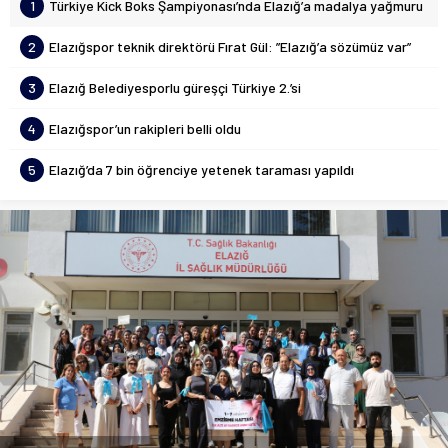
1
Türkiye Kick Boks Şampiyonası’nda Elazığ’a madalya yağmuru
2
Elazığspor teknik direktörü Fırat Gül: ”Elazığ’a sözümüz var”
3
Elazığ Belediyesporlu güreşçi Türkiye 2.’si
4
Elazığspor’un rakipleri belli oldu
5
Elazığ’da 7 bin öğrenciye yetenek taraması yapıldı