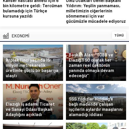
Kanser hastası annesi için 6
Ülkü Ocakları Genel Başkanı
bin kilometre geldi: Tercüman
Yıldırım: Yeşilin yanmaması,
bulamadığı için Türkçe
milletimizin ciğerlerinin
kursuna yazıldı
sönmemesi için var
gücümüzle mücadele ediyoruz
EKONOMİ
TÜMÜ
Başkan Alan: “TOBB ve
Arplak 1’inci yaşında 15
Elazığ TSO olarak her
milyon metrekarelik
zaman reel sektörün
üretimle güçlü bir başarıya
yanında olmaya devam
ulaştı
edeceğiz”
SSS Yıldızlar Holding’e
Elazığlı iş adamı, Ticaret
bağlı madende çalışan
ve Sanayi Odası Başkan
işçilerin aylardır maaşlarını
Adaylığını açıkladı
alamadığı iddiası