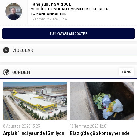
Taha Yusuf SARIGÜL
MECLİSE SUNULAN ÖMK’NIN EKSİKLİKLERİ
TAMAMLANMALIDIR.
15 Temmuz 2024 16:54
TÜM YAZARLARI GÖSTER
VİDEOLAR
GÜNDEM
TÜMÜ
8 Ağustos 2025 13:23
12 Temmuz 2025 12:01
Arplak 1’inci yaşında 15 milyon
Elazığ’da çöp konteynerinde