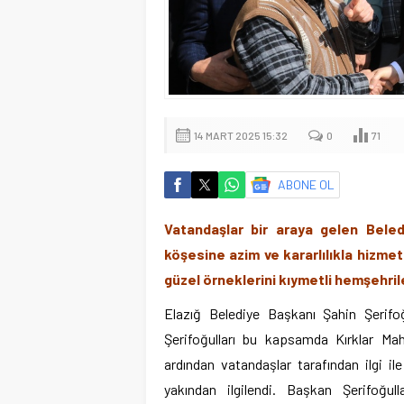
14 MART 2025 15:32
0
71
ABONE OL
Vatandaşlar bir araya gelen Beledi
köşesine azim ve kararlılıkla hizmet
güzel örneklerini kıymetli hemşehri
Elazığ Belediye Başkanı Şahin Şerifoğ
Şerifoğulları bu kapsamda Kırklar Mah
ardından vatandaşlar tarafından ilgi ile
yakından ilgilendi. Başkan Şerifoğul