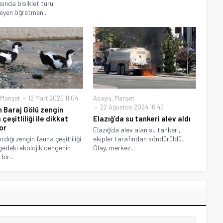
ında bisiklet turu
eyen öğretmen...
Manşet
12 Mart 2025 11:04
Asayiş
,
Manşet
22 Ağustos 2024 16:45
 Baraj Gölü zengin
çeşitliliği ile dikkat
Elazığ’da su tankeri alev aldı
or
Elazığ’da alev alan su tankeri,
rdığı zengin fauna çeşitliliği
ekipler tarafından söndürüldü.
lgedeki ekolojik dengenin
Olay, merkez...
bir...