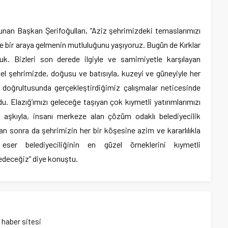
unan Başkan Şerifoğulları, “Aziz şehrimizdeki temaslarımızı
le bir araya gelmenin mutluluğunu yaşıyoruz. Bugün de Kırklar
uk. Bizleri son derede ilgiyle ve samimiyetle karşılayan
l şehrimizde, doğusu ve batısıyla, kuzeyi ve güneyiyle her
i doğrultusunda gerçekleştirdiğimiz çalışmalar neticesinde
u. Elazığ’ımızı geleceğe taşıyan çok kıymetli yatırımlarımızı
aşkıyla, insanı merkeze alan çözüm odaklı belediyecilik
n sonra da şehrimizin her bir köşesine azim ve kararlılıkla
eser belediyeciliğinin en güzel örneklerini kıymetli
deceğiz” diye konuştu.
ı haber sitesi