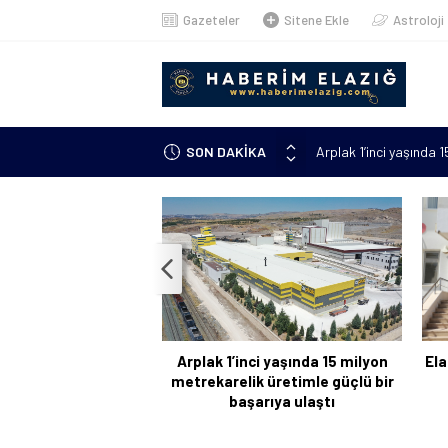
Gazeteler
Sitene Ekle
Astroloji
Arplak 1’inci yaşında 
SON DAKİKA
Elazığ’da çöp konteyn
Meteorolojiden uyarı: 
çıkacak”
Metan gazından şehit o
Kanser hastası annesi 
kursuna yazıldı
Arplak 1’inci yaşında 15 milyon
Ela
metrekarelik üretimle güçlü bir
başarıya ulaştı