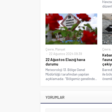
Havzas
düzenl
Çevre
,
Manşet
Çevre
,
22 Ağustos 2024 09:39
Keban
22 Ağustos Elazığ hava
fauna 
durumu
çekiy
Meteoroloji 13. Bölge Genel
Barındı
Müdürlüğü tarafından yapılan
ile bö
açıklamada: “Bölgemiz genelinde...
önemli 
YORUMLAR