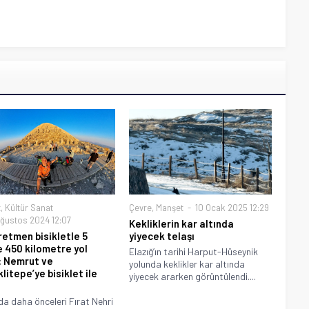
t
,
Kültür Sanat
Çevre
,
Manşet
10 Ocak 2025 12:29
ğustos 2024 12:07
Kekliklerin kar altında
ğretmen bisikletle 5
yiyecek telaşı
 450 kilometre yol
Elazığ’ın tarihi Harput-Hüseynik
: Nemrut ve
yolunda keklikler kar altında
litepe’ye bisiklet ile
yiyecek ararken görüntülendi....
‘da daha önceleri Fırat Nehri