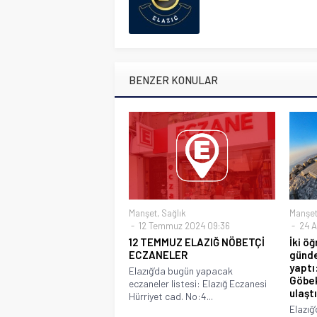
BENZER KONULAR
Manşet
,
Sağlık
Manşe
12 Temmuz 2024 09:36
24 A
12 TEMMUZ ELAZIĞ NÖBETÇİ
İki ö
ECZANELER
günde
yaptı
Elazığ’da bugün yapacak
Göbek
eczaneler listesi: Elazığ Eczanesi
ulaştı
Hürriyet cad. No:4...
Elazığ