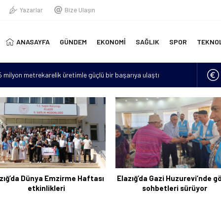
Yazarlar
Bize Ulaşın
ANASAYFA
GÜNDEM
EKONOMİ
SAĞLIK
SPOR
TEKNO
15 milyon metrekarelik üretimle güçlü bir başarıya ulaştı
erinde yeni doğmuş bebek bulundu
“Hava sıcaklıkları mevsim normallerinin 4 ila 6 derece üzerine
lan asker sayısı 12’ye yükseldi
için 6 bin kilometre geldi: Tercüman bulamadığı için Türkçe
zığ’da Dünya Emzirme Haftası
Elazığ’da Gazi Huzurevi’nde g
etkinlikleri
sohbetleri sürüyor