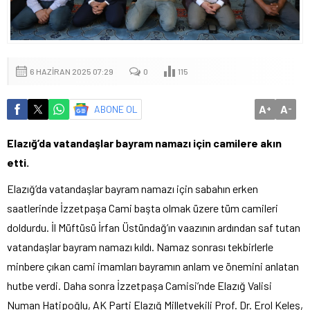
6 HAZIRAN 2025 07:29
0
115
A
A
ABONE OL
+
-
Elazığ’da vatandaşlar bayram namazı için camilere akın
etti.
Elazığ’da vatandaşlar bayram namazı için sabahın erken
saatlerinde İzzetpaşa Cami başta olmak üzere tüm camileri
doldurdu. İl Müftüsü İrfan Üstündağ’ın vaazının ardından saf tutan
vatandaşlar bayram namazı kıldı. Namaz sonrası tekbirlerle
minbere çıkan cami imamları bayramın anlam ve önemini anlatan
hutbe verdi. Daha sonra İzzetpaşa Camisi’nde Elazığ Valisi
Numan Hatipoğlu, AK Parti Elazığ Milletvekili Prof. Dr. Erol Keleş,