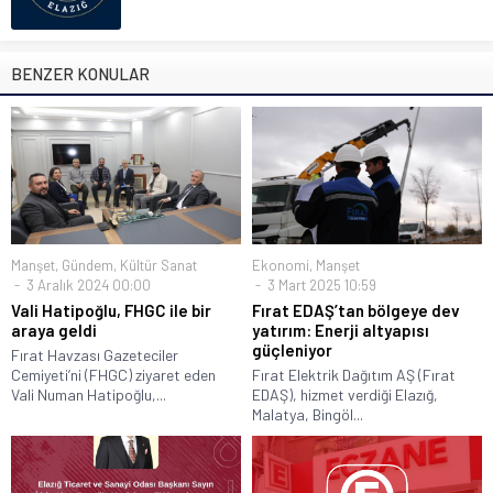
BENZER KONULAR
Manşet
,
Gündem
,
Kültür Sanat
Ekonomi
,
Manşet
3 Aralık 2024 00:00
3 Mart 2025 10:59
Vali Hatipoğlu, FHGC ile bir
Fırat EDAŞ’tan bölgeye dev
araya geldi
yatırım: Enerji altyapısı
güçleniyor
Fırat Havzası Gazeteciler
Cemiyeti’ni (FHGC) ziyaret eden
Fırat Elektrik Dağıtım AŞ (Fırat
Vali Numan Hatipoğlu,...
EDAŞ), hizmet verdiği Elazığ,
Malatya, Bingöl...