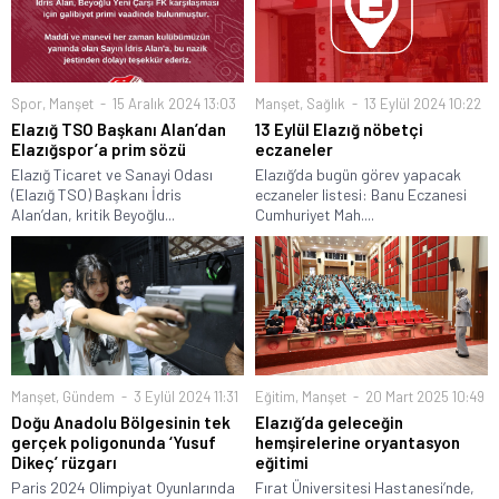
Spor
,
Manşet
15 Aralık 2024 13:03
Manşet
,
Sağlık
13 Eylül 2024 10:22
Elazığ TSO Başkanı Alan’dan
13 Eylül Elazığ nöbetçi
Elazığspor’a prim sözü
eczaneler
Elazığ Ticaret ve Sanayi Odası
Elazığ’da bugün görev yapacak
(Elazığ TSO) Başkanı İdris
eczaneler listesi: Banu Eczanesi
Alan’dan, kritik Beyoğlu...
Cumhuriyet Mah....
Manşet
,
Gündem
3 Eylül 2024 11:31
Eğitim
,
Manşet
20 Mart 2025 10:49
Doğu Anadolu Bölgesinin tek
Elazığ’da geleceğin
gerçek poligonunda ‘Yusuf
hemşirelerine oryantasyon
Dikeç’ rüzgarı
eğitimi
Paris 2024 Olimpiyat Oyunlarında
Fırat Üniversitesi Hastanesi’nde,