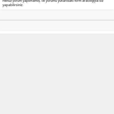
Henüz yorum yapılmamış. İlk yorumu yukarıdaki form aracılığıyla siz
yapabilirsiniz.
Elazığ’da otomobil şarampole uçtu:
4 yaralı
Anasayfa
»
Asayiş
»
Elazığ’da otomobil şarampole uçtu: 4 yaralı