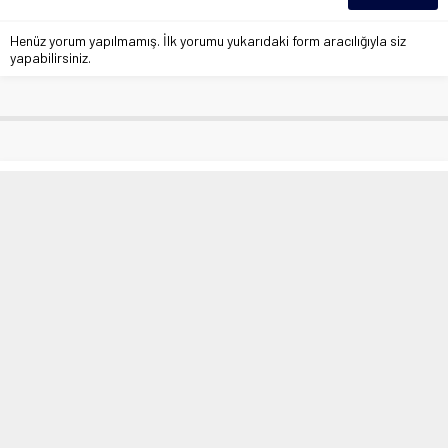
Henüz yorum yapılmamış. İlk yorumu yukarıdaki form aracılığıyla siz
yapabilirsiniz.
Elazığspor’un 8 maçlık yenilmezlik
serisi sona erdi
Anasayfa
»
Spor
»
Elazığspor’un 8 maçlık yenilmezlik serisi sona erdi