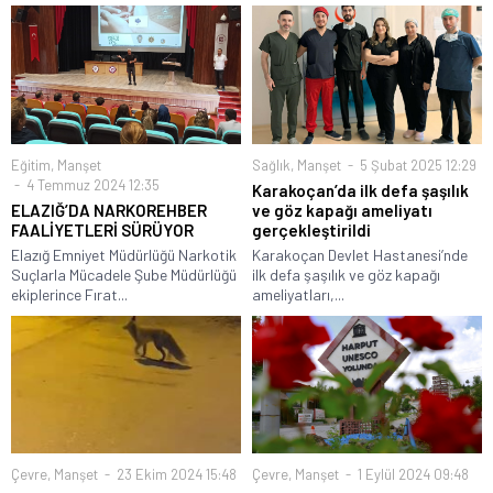
Eğitim
,
Manşet
Sağlık
,
Manşet
5 Şubat 2025 12:29
4 Temmuz 2024 12:35
Karakoçan’da ilk defa şaşılık
ELAZIĞ’DA NARKOREHBER
ve göz kapağı ameliyatı
FAALİYETLERİ SÜRÜYOR
gerçekleştirildi
Elazığ Emniyet Müdürlüğü Narkotik
Karakoçan Devlet Hastanesi’nde
Suçlarla Mücadele Şube Müdürlüğü
ilk defa şaşılık ve göz kapağı
ekiplerince Fırat...
ameliyatları,...
Çevre
,
Manşet
23 Ekim 2024 15:48
Çevre
,
Manşet
1 Eylül 2024 09:48