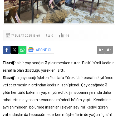
17 ŞUBAT 2025 15:48
0
146
A
A
ABONE OL
+
-
Elazığ
‘da bir çay ocağını 3 yıldır mesken tutan ‘Bıdık’ isimli kedinin
esnafla olan dostluğu yürekleri ısıttı.
Elazığ
‘da çay ocağı işleten Mustafa Yürekli, bir esnafın 3 yıl önce
vefat etmesinin ardından kedisini sahiplendi. Çay ocağında 3
yıldır her türlü bakımını yapan yürekli, kışın sobanın yanında daha
rahat etsin diye cam kenarında minderli bölüm yaptı. Kendisine
ayrılan minderli bölümde insanları izleyen sevimli kediyi gören
vatandaşlar da tebessüm ederken müşterilerin de yoğun ilgisini