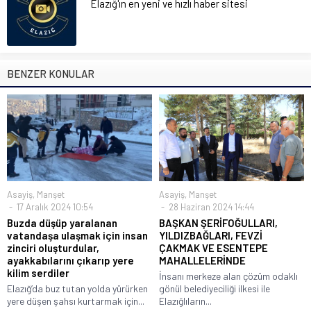
Elazığ'ın en yeni ve hızlı haber sitesi
BENZER KONULAR
Asayiş
,
Manşet
Asayiş
,
Manşet
17 Aralık 2024 10:54
28 Haziran 2024 14:44
Buzda düşüp yaralanan
BAŞKAN ŞERİFOĞULLARI,
vatandaşa ulaşmak için insan
YILDIZBAĞLARI, FEVZİ
zinciri oluşturdular,
ÇAKMAK VE ESENTEPE
ayakkabılarını çıkarıp yere
MAHALLELERİNDE
kilim serdiler
İnsanı merkeze alan çözüm odaklı
Elazığ’da buz tutan yolda yürürken
gönül belediyeciliği ilkesi ile
yere düşen şahsı kurtarmak için...
Elazığlıların...