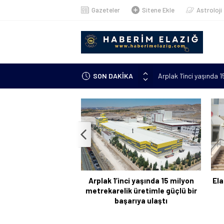
Gazeteler
Sitene Ekle
Astroloji
Arplak 1’inci yaşında 
SON DAKİKA
Elazığ’da çöp konteyn
Meteorolojiden uyarı: 
çıkacak”
Metan gazından şehit o
Kanser hastası annesi 
kursuna yazıldı
Arplak 1’inci yaşında 15 milyon
Ela
metrekarelik üretimle güçlü bir
başarıya ulaştı