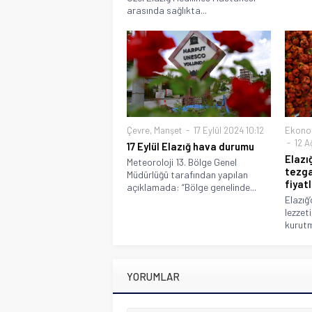
arasında sağlıkta...
Çevre
,
Manşet
17 Eylül 2024 10:12
Ekono
12 A
17 Eylül Elazığ hava durumu
Elazı
Meteoroloji 13. Bölge Genel
tezga
Müdürlüğü tarafından yapılan
fiyat
açıklamada: “Bölge genelinde...
Elazığ
lezzet
kurutm
YORUMLAR