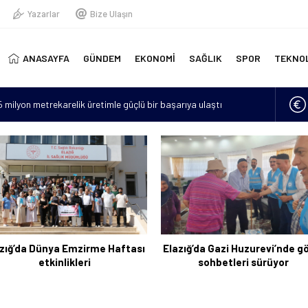
Yazarlar
Bize Ulaşın
ANASAYFA
GÜNDEM
EKONOMİ
SAĞLIK
SPOR
TEKNO
15 milyon metrekarelik üretimle güçlü bir başarıya ulaştı
erinde yeni doğmuş bebek bulundu
“Hava sıcaklıkları mevsim normallerinin 4 ila 6 derece üzerine
lan asker sayısı 12’ye yükseldi
için 6 bin kilometre geldi: Tercüman bulamadığı için Türkçe
zığ’da Dünya Emzirme Haftası
Elazığ’da Gazi Huzurevi’nde g
etkinlikleri
sohbetleri sürüyor