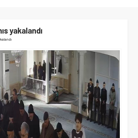
hıs yakalandı
akalandı