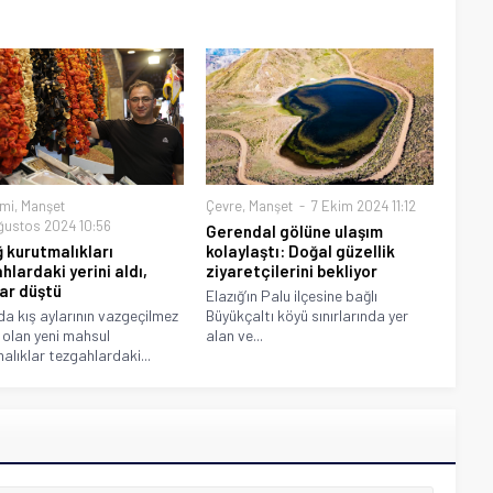
mi
,
Manşet
Çevre
,
Manşet
7 Ekim 2024 11:12
ğustos 2024 10:56
Gerendal gölüne ulaşım
ğ kurutmalıkları
kolaylaştı: Doğal güzellik
hlardaki yerini aldı,
ziyaretçilerini bekliyor
lar düştü
Elazığ’ın Palu ilçesine bağlı
’da kış aylarının vazgeçilmez
Büyükçaltı köyü sınırlarında yer
i olan yeni mahsul
alan ve...
alıklar tezgahlardaki...