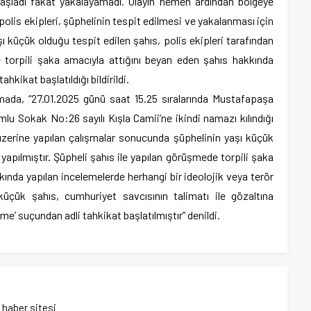
şladı fakat yakalayamadı. Olayın hemen ardından bölgeye
polis ekipleri, şüphelinin tespit edilmesi ve yakalanması için
ı küçük olduğu tespit edilen şahıs, polis ekipleri tarafından
e torpili şaka amacıyla attığını beyan eden şahıs hakkında
hkikat başlatıldığı bildirildi.
lamada, “27.01.2025 günü saat 15.25 sıralarında Mustafapaşa
u Sokak No:26 sayılı Kışla Camii’ne ikindi namazı kılındığı
i üzerine yapılan çalışmalar sonucunda şüphelinin yaşı küçük
yapılmıştır. Şüpheli şahıs ile yapılan görüşmede torpili şaka
kında yapılan incelemelerde herhangi bir ideolojik veya terör
 küçük şahıs, cumhuriyet savcısının talimatı ile gözaltına
me’ suçundan adli tahkikat başlatılmıştır” denildi.
ı haber sitesi