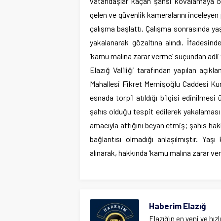
vatandaşlar kaçan şahsı kovalamaya ba
gelen ve güvenlik kameralarını inceleyen 
çalışma başlattı. Çalışma sonrasında yaş
yakalanarak gözaltına alındı. İfadesind
‘kamu malına zarar verme’ suçundan adli ta
Elazığ Valiliği tarafından yapılan açık
Mahallesi Fikret Memişoğlu Caddesi Kuml
esnada torpil atıldığı bilgisi edinilmes
şahıs olduğu tespit edilerek yakalaması 
amacıyla attığını beyan etmiş; şahıs hak
bağlantısı olmadığı anlaşılmıştır. Yaşı
alınarak, hakkında ‘kamu malına zarar ver
Haberim Elazığ
Elazığ'ın en yeni ve hızl