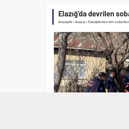
Elazığ’da devrilen soba 
Anasayfa
»
Asayiş
»
Elazığ’da devrilen soba facias