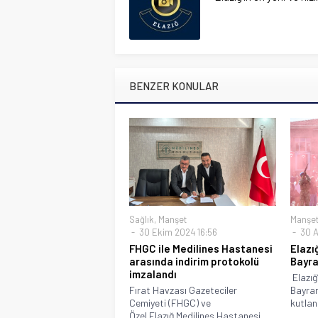
BENZER KONULAR
Sağlık
,
Manşet
Manşe
30 Ekim 2024 16:56
30 A
FHGC ile Medilines Hastanesi
Elazı
arasında indirim protokolü
Bayra
imzalandı
Elazığ
Fırat Havzası Gazeteciler
Bayram
Cemiyeti (FHGC) ve
kutland
Özel Elazığ Medilines Hastanesi