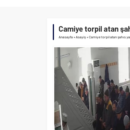
Camiye torpil atan şa
Anasayfa
»
Asayiş
»
Camiye torpil atan şahıs y