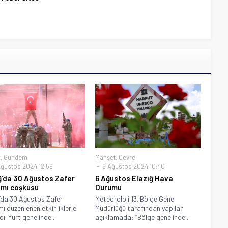
t
,
Gündem
Manşet
,
Çevre
ğustos 2024 12:59
6 Ağustos 2024 10:40
ğ’da 30 Ağustos Zafer
6 Ağustos Elazığ Hava
mı coşkusu
Durumu
’da 30 Ağustos Zafer
Meteoroloji 13. Bölge Genel
ı düzenlenen etkinliklerle
Müdürlüğü tarafından yapılan
ı. Yurt genelinde...
açıklamada: “Bölge genelinde...