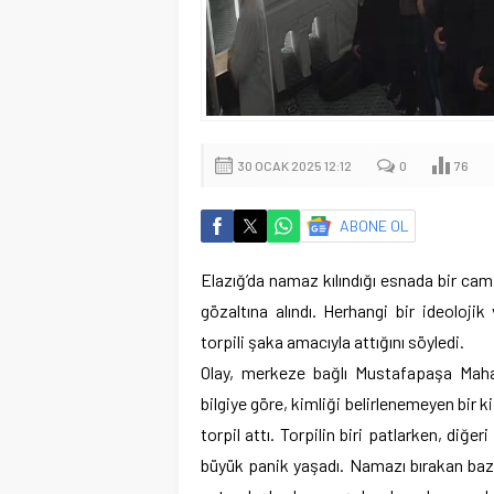
30 OCAK 2025 12:12
0
76
ABONE OL
Elazığ’da namaz kılındığı esnada bir cami
gözaltına alındı. Herhangi bir ideolojik
torpili şaka amacıyla attığını söyledi.
Olay, merkeze bağlı Mustafapaşa Mahal
bilgiye göre, kimliği belirlenemeyen bir ki
torpil attı. Torpilin biri patlarken, diğe
büyük panik yaşadı. Namazı bırakan bazı