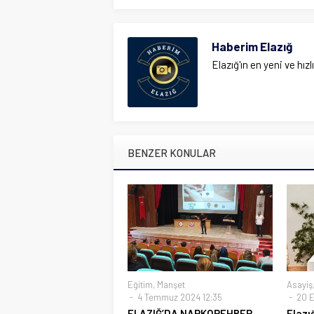
Haberim Elazığ
Elazığ'ın en yeni ve hızl
BENZER KONULAR
Eğitim
,
Manşet
Asayiş
4 Temmuz 2024 12:35
20 E
ELAZIĞ’DA NARKOREHBER
Elazı