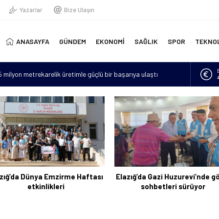
Yazarlar
Bize Ulaşın
ANASAYFA
GÜNDEM
EKONOMİ
SAĞLIK
SPOR
TEKNO
15 milyon metrekarelik üretimle güçlü bir başarıya ulaştı
erinde yeni doğmuş bebek bulundu
“Hava sıcaklıkları mevsim normallerinin 4 ila 6 derece üzerine
lan asker sayısı 12’ye yükseldi
için 6 bin kilometre geldi: Tercüman bulamadığı için Türkçe
zığ’da Dünya Emzirme Haftası
Elazığ’da Gazi Huzurevi’nde g
etkinlikleri
sohbetleri sürüyor