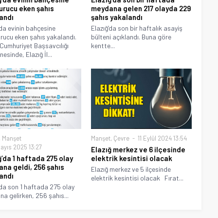
urucu eken şahıs
meydana gelen 217 olayda 229
andı
şahıs yakalandı
‘da evinin bahçesine
Elazığ’da son bir haftalık asayiş
rucu eken şahıs yakalandı.
bülteni açıklandı. Buna göre
 Cumhuriyet Başsavcılığı
kentte...
esinde, Elazığ İl...
,
Manşet
Manşet
,
Çevre
11 Eylül 2024 13:54
ayıs 2025 13:27
Elazığ merkez ve 6 ilçesinde
ğ’da 1 haftada 275 olay
elektrik kesintisi olacak
na geldi, 256 şahıs
Elazığ merkez ve 5 ilçesinde
andı
elektrik kesintisi olacak Fırat...
‘da son 1 haftada 275 olay
a gelirken, 256 şahıs...