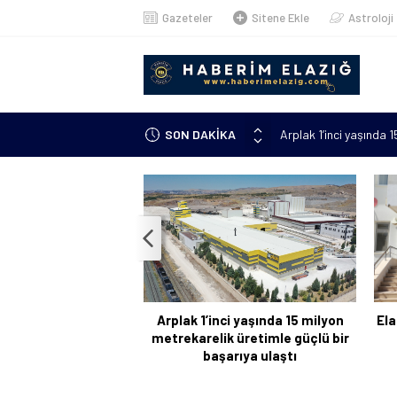
Gazeteler
Sitene Ekle
Astroloji
Arplak 1’inci yaşında 
SON DAKİKA
Elazığ’da çöp konteyn
Meteorolojiden uyarı: 
çıkacak”
Metan gazından şehit o
Kanser hastası annesi 
kursuna yazıldı
Arplak 1’inci yaşında 15 milyon
Ela
metrekarelik üretimle güçlü bir
başarıya ulaştı