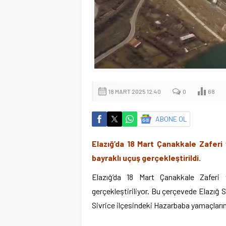
18 MART 2025 12:40
0
68
ABONE OL
Elazığ’da 18 Mart Çanakkale Zaferi
bayraklı uçuş gerçekleştirildi.
Elazığ’da 18 Mart Çanakkale Zaferi 
gerçekleştiriliyor. Bu çerçevede Elazığ S
Sivrice ilçesindeki Hazarbaba yamaçlarınd