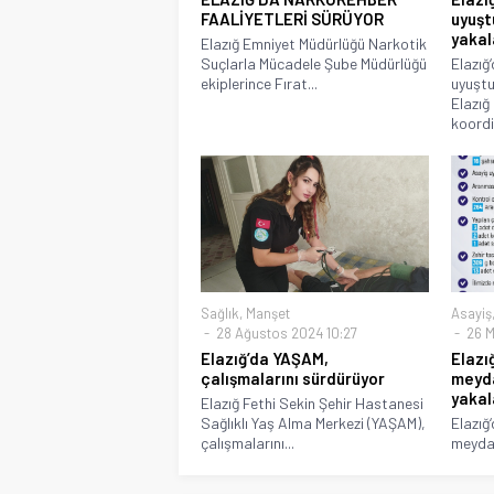
FAALİYETLERİ SÜRÜYOR
uyuşt
yakal
Elazığ Emniyet Müdürlüğü Narkotik
Suçlarla Mücadele Şube Müdürlüğü
Elazığ
ekiplerince Fırat...
uyuştu
Elazığ
koordin
Sağlık
,
Manşet
Asayiş
28 Ağustos 2024 10:27
26 M
Elazığ’da YAŞAM,
Elazı
çalışmalarını sürdürüyor
meyda
yakal
Elazığ Fethi Sekin Şehir Hastanesi
Sağlıklı Yaş Alma Merkezi (YAŞAM),
Elazığ
çalışmalarını...
meydan