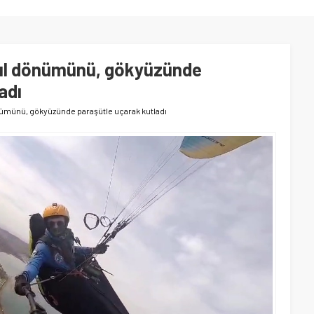
yıl dönümünü, gökyüzünde
adı
nümünü, gökyüzünde paraşütle uçarak kutladı