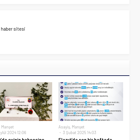
ı haber sitesi
,
Manşet
Asayiş
,
Manşet
ylül 2024 12:06
3 Şubat 2025 14:03
ğ’da evinin bahçesine
Elazığ’da son bir haftada