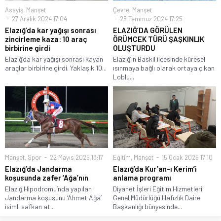
Asayiş
,
Manşet
Çevre
,
Manşet
27 Aralık 2024 17:04
25 Temmuz 2024 17:25
Elazığ’da kar yağışı sonrası
ELAZIĞ’DA GÖRÜLEN
zincirleme kaza: 10 araç
ÖRÜMCEK TÜRÜ ŞAŞKINLIK
birbirine girdi
OLUŞTURDU
Elazığ’da kar yağışı sonrası kayan
Elazığ’ın Baskil ilçesinde küresel
araçlar birbirine girdi. Yaklaşık 10...
ısınmaya bağlı olarak ortaya çıkan
Loblu...
Manşet
,
Spor
22 Mayıs 2025 13:17
Eğitim
,
Manşet
15 Ocak 2025 17:10
Elazığ’da Jandarma
Elazığ’da Kur’an-ı Kerim’i
koşusunda zafer ‘Ağa’nın
anlama programı
Elazığ Hipodromu’nda yapılan
Diyanet İşleri Eğitim Hizmetleri
Jandarma koşusunu ‘Ahmet Ağa’
Genel Müdürlüğü Hafızlık Daire
isimli safkan at...
Başkanlığı bünyesinde...