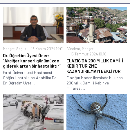
Manşet
,
Sağlık
18 Kasım 2024 14:01
Gündem
,
Manşet
15 Temmuz 2024 10:10
Dr. Öğretim Üyesi Öner:
”Akciğer kanseri günümüzde
ELAZIĞ’DA 200 YILLIK CAMİ-İ
giderek artan bir hastalıktır’’
KEBİR TURİZME
KAZANDIRILMAYI BEKLİYOR
Fırat Üniversitesi Hastanesi
Göğüs Hastalıkları Anabilim Dalı
Elazığ’ın Maden ilçesinde bulunan
Dr. Öğretim Üyesi...
200 yıllık Cami-i Kebir ve
minaresi,...