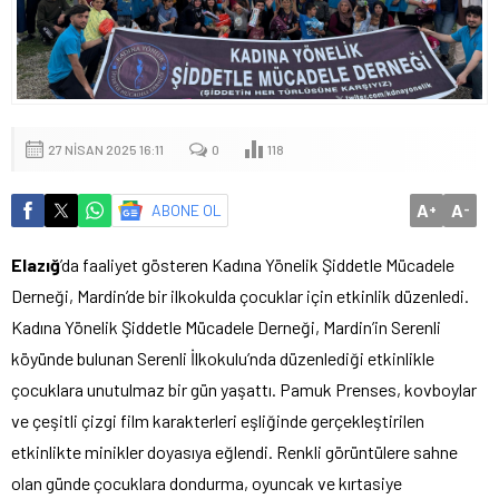
27 NISAN 2025 16:11
0
118
A
A
ABONE OL
+
-
Elazığ
’da faaliyet gösteren Kadına Yönelik Şiddetle Mücadele
Derneği, Mardin’de bir ilkokulda çocuklar için etkinlik düzenledi.
Kadına Yönelik Şiddetle Mücadele Derneği, Mardin’in Serenli
köyünde bulunan Serenli İlkokulu’nda düzenlediği etkinlikle
çocuklara unutulmaz bir gün yaşattı. Pamuk Prenses, kovboylar
ve çeşitli çizgi film karakterleri eşliğinde gerçekleştirilen
etkinlikte minikler doyasıya eğlendi. Renkli görüntülere sahne
olan günde çocuklara dondurma, oyuncak ve kırtasiye