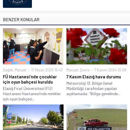
BENZER KONULAR
Sağlık
,
Manşet
17 Nisan 2025 15:43
Manşet
,
Çevre
7 Kasım 2024 10:08
FÜ Hastanesi’nde çocuklar
7 Kasım Elazığ hava durumu
için oyun bahçesi kuruldu
Meteoroloji 13. Bölge Genel
Elazığ Fırat Üniversitesi (FÜ)
Müdürlüğü tarafından yapılan
Hastanesi Hastanesi’nde minikler
açıklamada: “Bölge genelinde...
için oyun bahçesi...