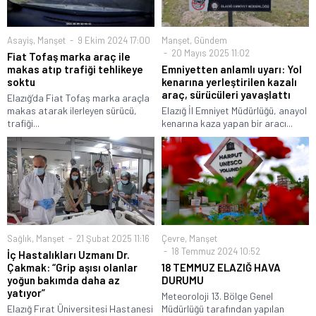
Asayiş
,
Manşet
9 Ekim 2024 17:00
Manşet
,
Gündem
20 Mayıs 2025 11:02
Fiat Tofaş marka araç ile
makas atıp trafiği tehlikeye
Emniyetten anlamlı uyarı: Yol
soktu
kenarına yerleştirilen kazalı
araç, sürücüleri yavaşlattı
Elazığ’da Fiat Tofaş marka araçla
makas atarak ilerleyen sürücü,
Elazığ İl Emniyet Müdürlüğü, anayol
trafiği...
kenarına kaza yapan bir aracı...
Sağlık
,
Manşet
21 Şubat 2025 11:16
Çevre
,
Manşet
18 Temmuz 2024 10:52
İç Hastalıkları Uzmanı Dr.
Çakmak: “Grip aşısı olanlar
18 TEMMUZ ELAZIĞ HAVA
yoğun bakımda daha az
DURUMU
yatıyor”
Meteoroloji 13. Bölge Genel
Elazığ Fırat Üniversitesi Hastanesi
Müdürlüğü tarafından yapılan