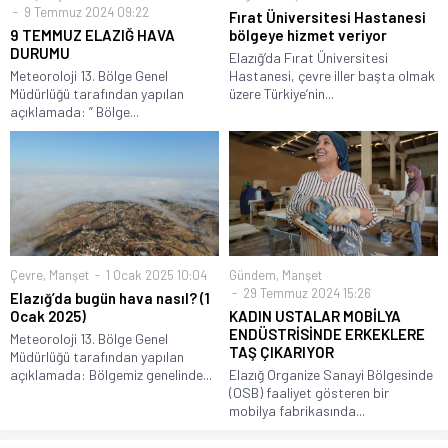
9 Temmuz 2024 09:22
Fırat Üniversitesi Hastanesi
9 TEMMUZ ELAZIĞ HAVA
bölgeye hizmet veriyor
DURUMU
Elazığ’da Fırat Üniversitesi
Meteoroloji 13. Bölge Genel
Hastanesi, çevre iller başta olmak
Müdürlüğü tarafından yapılan
üzere Türkiye’nin...
açıklamada: ” Bölge...
Çevre
,
Manşet
1 Ocak 2025 10:04
Gündem
,
Manşet
29 Temmuz 2024 15:26
Elazığ’da bugün hava nasıl? (1
Ocak 2025)
KADIN USTALAR MOBİLYA
ENDÜSTRİSİNDE ERKEKLERE
Meteoroloji 13. Bölge Genel
TAŞ ÇIKARIYOR
Müdürlüğü tarafından yapılan
açıklamada: Bölgemiz genelinde...
Elazığ Organize Sanayi Bölgesinde
(OSB) faaliyet gösteren bir
mobilya fabrikasında...