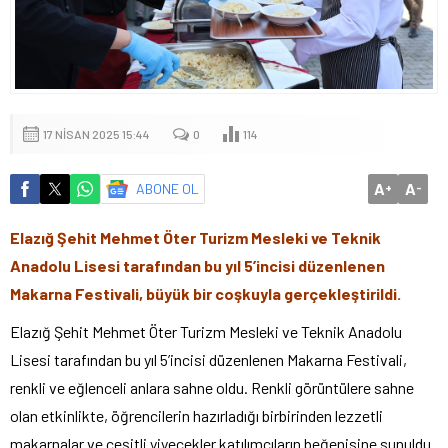
17 NISAN 2025 15:44
0
114
A
A
ABONE OL
+
-
Elazığ Şehit Mehmet Öter Turizm Mesleki ve Teknik
Anadolu Lisesi tarafından bu yıl 5’incisi düzenlenen
Makarna Festivali, büyük bir coşkuyla gerçekleştirildi.
Elazığ Şehit Mehmet Öter Turizm Mesleki ve Teknik Anadolu
Lisesi tarafından bu yıl 5’incisi düzenlenen Makarna Festivali,
renkli ve eğlenceli anlara sahne oldu. Renkli görüntülere sahne
olan etkinlikte, öğrencilerin hazırladığı birbirinden lezzetli
makarnalar ve çeşitli yiyecekler katılımcıların beğenisine sunuldu.