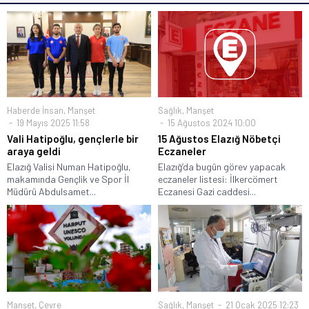
Haberde İnsan
,
Manşet
Sağlık
,
Manşet
19 Mayıs 2025 11:58
15 Ağustos 2024 10:00
Vali Hatipoğlu, gençlerle bir
15 Ağustos Elazığ Nöbetçi
araya geldi
Eczaneler
Elazığ Valisi Numan Hatipoğlu,
Elazığ’da bugün görev yapacak
makamında Gençlik ve Spor İl
eczaneler listesi: İlkercömert
Müdürü Abdulsamet...
Eczanesi Gazi caddesi...
Manşet
,
Çevre
Sağlık
,
Manşet
21 Ocak 2025 12:23