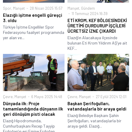
Spor
,
Manşet
28 Nisan 2025 15:57
Manşet
,
Gündem
11 Temmuz 2024 16:39
Elazığlı işitme engelli güreşçi
3. oldu
ETİ KROM, KEF BÖLGESİNDEKİ
ÜRETİMİ DURDURUP İŞÇİLERİ
Türkiye İşitme Engelliler Spor
ÜCRETSİZ İZNE ÇIKARDI
Federasyonu faaliyet programında
yer alan ve...
Elazığ’ın Alacakaya ilçesinde
bulunan Eti Krom Yıldırım AŞ’ye ait
KEF...
Çevre
,
Manşet
6 Mayıs 2025 14:48
Çevre
,
Manşet
27 Eylül 2024 12:01
Dünyada ilk: Proje
Başkan Şerifoğulları,
tamamlandığında dünyanın ilk
vatandaşlarla bir araya geldi
geri dönüşüm pisti olacak
Elazığ Belediye Başkanı Şahin
Elazığ Hipodromunda,
Şerifoğulları, vatandaşlarla bir
Cumhurbaşkanı Recep Tayyip
araya geldi. Elazığ...
Erdoğan’ın eşi Emine Erdoğan