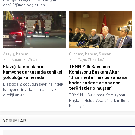
öncülüğünde başlatılan...
Asayiş
,
Manşet
Gündem
,
Manşet
,
Siyaset
18 Kasım 2024 09:18
16 Mayıs 2025 13:21
Elazığ’da çocukların
TBMM Milli Savunma
kamyonet arkasında tehlikeli
Komisyonu Başkanı Akar:
yolculuğu kamerada
”Bizim hedefimiz bu zamana
kadar sadece ve sadece
Elazığ’da 2 çocuğun seyir halindeki
teröristler olmuştur”
kamyonetin arkasına asılarak
gittiği anlar...
TBMM Milli Savunma Komisyonu
Başkanı Hulusi Akar, “Türk milleti,
Kürt’üyle,...
YORUMLAR