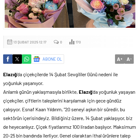
13 ŞUBAT 2025 12:17
0
170
A
A
ABONE OL
+
-
Elazığ
‘da çiçekçilerde 14 Şubat Sevgililer Günü nedeni ile
yoğunluk yaşanıyor.
Anlamlı günün yaklaşmasıyla birlikte,
Elazığ
‘da yoğunluk yaşayan
çiçekçiler, çiftlerin taleplerini karşılamak için gece gündüz
çalışıyor. Esnaf Kaan Yıldırım, ”20 seneyi aşkın bir süredir, bu
sektörün içerisindeyiz. Bildiğiniz üzere, 14 Şubat yaklaşıyor, biz
de heyecanlıyız. Çiçek fiyatlarımız 100 liradan başlıyor. Maksimum
20-25 bin bandında ilerliyor. Genel olaraktan ithal ürünlere talep