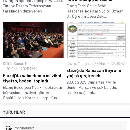
Elazığ‘da sporcu Zeynep Erva Alsu,
Türkiye Eskrim Federasyonu
Elazığ Fethi Sekin Şehir
tarafından düzenlenen...
Hastanesi’nde Kardiyoloji Uzman
Dr. Öğretim Üyesi Zeki...
Kültür Sanat
,
Manşet
Çevre
,
Manşet
28 Mart 2025 16:42
10 Ocak 2025 12:14
Elazığ’da Ramazan Bayramı
Elazığ’da sahnelenen müzikal
yağışlı geçirecek
tiyatro, beğeni topladı
29.03.2025 Cumartesi (Arife
Elazığ Belediyesi Musiki Toplulukları
Günü): Parçalı ve çok bulutlu,
bünyesinde faaliyet gösteren
aralıklı sağanak...
Gönüllü Halk Korosu, Harput’un...
YORUMLAR