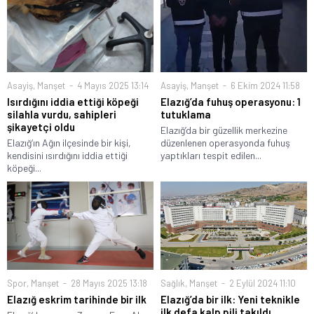
Asayiş
,
Manşet
4 Mayıs 2025 13:14
Asayiş
,
Manşet
6 Ekim 2024 11:58
Isırdığını iddia ettiği köpeği
Elazığ’da fuhuş operasyonu: 1
silahla vurdu, sahipleri
tutuklama
şikayetçi oldu
Elazığ’da bir güzellik merkezine
Elazığ‘ın Ağın ilçesinde bir kişi,
düzenlenen operasyonda fuhuş
kendisini ısırdığını iddia ettiği
yaptıkları tespit edilen...
köpeği...
Spor
,
Manşet
28 Mayıs 2025 13:18
Sağlık
,
Manşet
2 Eylül 2024 11:10
Elazığ eskrim tarihinde bir ilk
Elazığ’da bir ilk: Yeni teknikle
ilk defa kalp pili takıldı