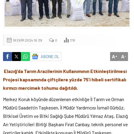
18 EKIM 2024 16:39
0
178
A
A
ABONE OL
+
-
Elazığ’da Tarım Arazilerinin Kullanımının Etkinleştirilmesi
Projesi kapsamında çiftçilere yüzde 75’i hibeli sertifikalı
kırmızı mercimek tohumu dağıtıldı.
Merkez Koruk köyünde düzenlenen etkinliğe İl Tarım ve Orman
Müdürü Saadettin Taşkesen, İl Müdür Yardımcısı İsmail Gürbüz,
Bitkisel Üretim ve Bitki Sağlığı Şube Müdürü Yılmaz Ataş, Elazığ
Arı Yetiştiricileri Birliği Başkanı Fırat Canbay, teknik personel ve
üreticiler katıldı. Etkinlikte konuşan İl Müdürü Taşkesen,