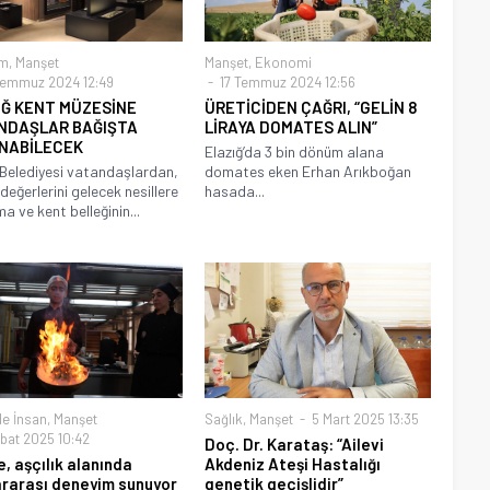
m
,
Manşet
Manşet
,
Ekonomi
emmuz 2024 12:49
17 Temmuz 2024 12:56
IĞ KENT MÜZESİNE
ÜRETİCİDEN ÇAĞRI, “GELİN 8
NDAŞLAR BAĞIŞTA
LİRAYA DOMATES ALIN”
NABİLECEK
Elazığ’da 3 bin dönüm alana
 Belediyesi vatandaşlardan,
domates eken Erhan Arıkboğan
değerlerini gelecek nesillere
hasada...
a ve kent belleğinin...
e İnsan
,
Manşet
Sağlık
,
Manşet
5 Mart 2025 13:35
bat 2025 10:42
Doç. Dr. Karataş: “Ailevi
e, aşçılık alanında
Akdeniz Ateşi Hastalığı
ararası deneyim sunuyor
genetik geçişlidir”