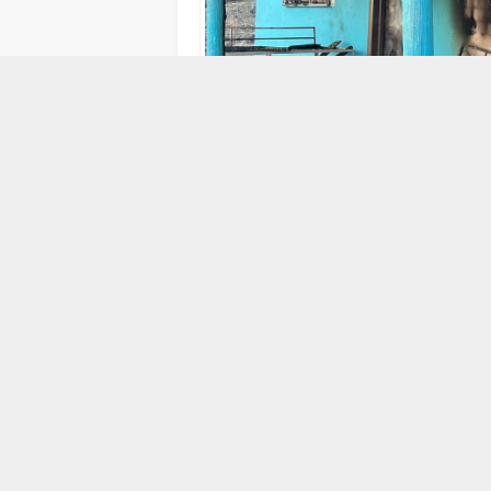
29 OCAK 2025 13:40
0
149
ABONE OL
Elazığ’da bir mezrada çıkan yang
gerçekleştirdiği tespit edilen 1 şüphe
Olay, Beşoluk köyü Bük mezrasında meyd