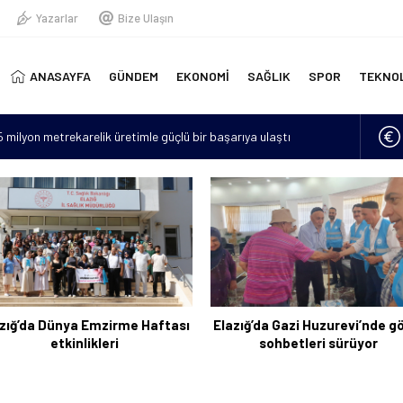
Yazarlar
Bize Ulaşın
ANASAYFA
GÜNDEM
EKONOMİ
SAĞLIK
SPOR
TEKNO
15 milyon metrekarelik üretimle güçlü bir başarıya ulaştı
erinde yeni doğmuş bebek bulundu
“Hava sıcaklıkları mevsim normallerinin 4 ila 6 derece üzerine
lan asker sayısı 12’ye yükseldi
için 6 bin kilometre geldi: Tercüman bulamadığı için Türkçe
zığ’da Dünya Emzirme Haftası
Elazığ’da Gazi Huzurevi’nde g
etkinlikleri
sohbetleri sürüyor