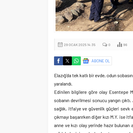
29 OCAK 2025 14:35
0
96
ABONE OL
Elazığ’da tek katlı bir evde, odun sobasın
yaralandı.
Edinilen bilgilere göre olay Esentepe M
sobanın devrilmesi sonucu yangın çıktı. A
sağlık, itfaiye ve güvenlik güçleri sevk e
çıkmayı başarırken diğer kızı M.Y. ise it
anne ve kızı olay yerinde hazır bulunan a