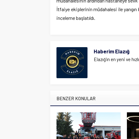
müdahalesinin ardından hastaneye sevk e
İtfaiye ekiplerinin müdahalesi ile yangın 
inceleme başlatıldı.
Haberim Elazığ
Elazığ'ın en yeni ve hızl
BENZER KONULAR