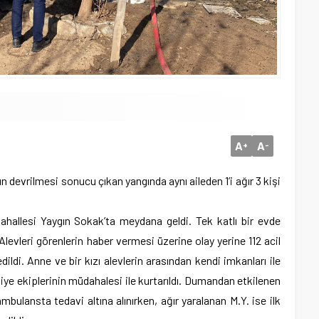
A
A
+
-
ın devrilmesi sonucu çıkan yangında aynı aileden 1’i ağır 3 kişi
ahallesi Yaygın Sokak’ta meydana geldi. Tek katlı bir evde
levleri görenlerin haber vermesi üzerine olay yerine 112 acil
dildi. Anne ve bir kızı alevlerin arasından kendi imkanları ile
faiye ekiplerinin müdahalesi ile kurtarıldı. Dumandan etkilenen
mbulansta tedavi altına alınırken, ağır yaralanan M.Y. ise ilk