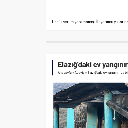
Henüz yorum yapılmamış. İlk yorumu yukarıdaki
Elazığ’daki ev yangını
Anasayfa
»
Asayiş
»
Elazığ’daki ev yangınında b