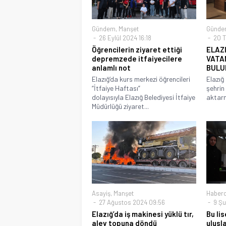
Gündem
,
Manşet
Günde
26 Eylül 2024 16:18
20 T
Öğrencilerin ziyaret ettiği
ELAZ
depremzede itfaiyecilere
VATA
anlamlı not
BULU
Elazığ‘da kurs merkezi öğrencileri
Elazığ
“İtfaiye Haftası”
şehrin 
dolayısıyla Elazığ Belediyesi İtfaiye
aktarm
Müdürlüğü ziyaret...
Asayiş
,
Manşet
Haberd
27 Ağustos 2024 09:56
9 Şu
Elazığ’da iş makinesi yüklü tır,
Bu lis
alev topuna döndü
ulusl