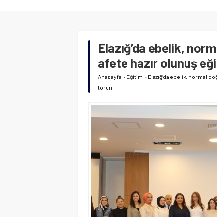
Elazığ’da ebelik, norm
afete hazır olunuş eği
Anasayfa
»
Eğitim
»
Elazığ’da ebelik, normal doğ
töreni