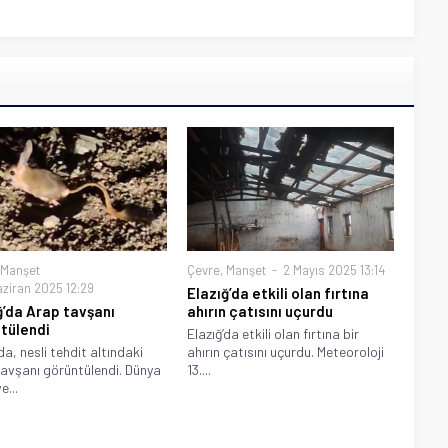
Manşet
Çevre
,
Manşet
2 Mayıs 2025 13:14
aziran 2025 12:29
Elazığ’da etkili olan fırtına
ğ’da Arap tavşanı
ahırın çatısını uçurdu
tülendi
Elazığ’da etkili olan fırtına bir
da, nesli tehdit altındaki
ahırın çatısını uçurdu. Meteoroloji
avşanı görüntülendi. Dünya
13....
e...