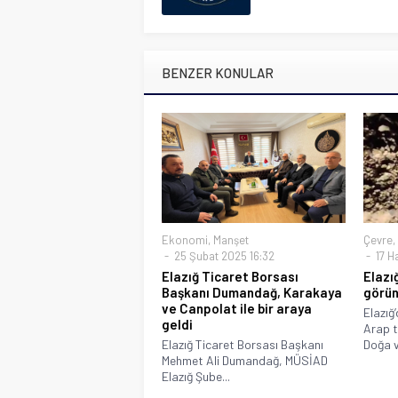
BENZER KONULAR
Ekonomi
,
Manşet
Çevre
,
25 Şubat 2025 16:32
17 H
Elazığ Ticaret Borsası
Elazı
Başkanı Dumandağ, Karakaya
görün
ve Canpolat ile bir araya
Elazığ’
geldi
Arap t
Elazığ Ticaret Borsası Başkanı
Doğa v
Mehmet Ali Dumandağ, MÜSİAD
Elazığ Şube...