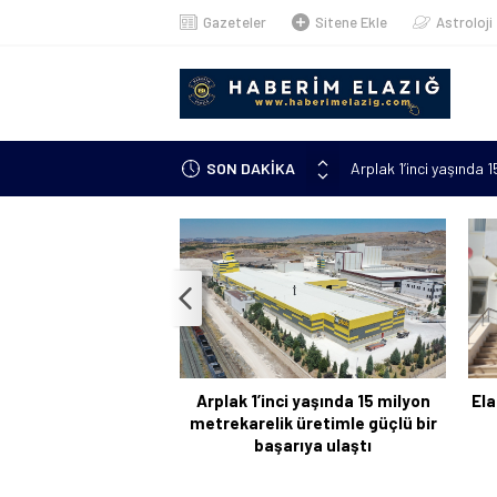
Gazeteler
Sitene Ekle
Astroloji
Arplak 1’inci yaşında 
SON DAKİKA
Elazığ’da çöp konteyn
Meteorolojiden uyarı: 
çıkacak”
Metan gazından şehit o
Kanser hastası annesi 
kursuna yazıldı
Arplak 1’inci yaşında 15 milyon
Ela
metrekarelik üretimle güçlü bir
başarıya ulaştı