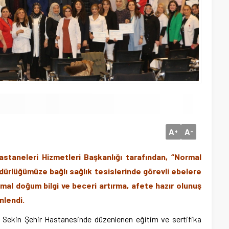
A
A
+
-
staneleri Hizmetleri Başkanlığı tarafından, “Normal
rlüğümüze bağlı sağlık tesislerinde görevli ebelere
rmal doğum bilgi ve beceri artırma, afete hazır olunuş
nlendi.
hi Sekin Şehir Hastanesinde düzenlenen eğitim ve sertifika