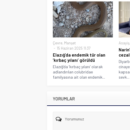
Çevre
,
Manşet
Asayiş
15 Haziran 2025 11:37
Narin’
Elazığ’da endemik tür olan
cezal
‘kırbaç yılanı’ görüldü
Diyarb
Elazığ’da ‘kırbaç yılanı’ olarak
cinaye
adlandırılan colubridae
kapsam
familyasına ait olan endemik...
sevk...
YORUMLAR