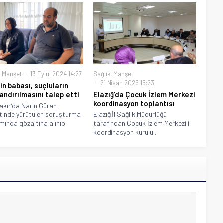
,
Manşet
13 Eylül 2024 14:27
Sağlık
,
Manşet
21 Nisan 2025 15:23
in babası, suçluların
andırılmasını talep etti
Elazığ’da Çocuk İzlem Merkezi
koordinasyon toplantısı
akır’da Narin Güran
tinde yürütülen soruşturma
Elazığ İl Sağlık Müdürlüğü
ında gözaltına alınıp
tarafından Çocuk İzlem Merkezi il
koordinasyon kurulu...