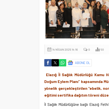
14 NISAN 2025 14:16
0
50
ABONE OL
Elazığ İl Sağlık Müdürlüğü Kamu Ha
Doğum Eylem Planı” kapsamında Müdü
yönelik gerçekleştirilen “ebelik, no
eğitimi sertifika dağıtım töreni düze
İl Sağlık Müdürlüğüne bağlı Elazığ Fet