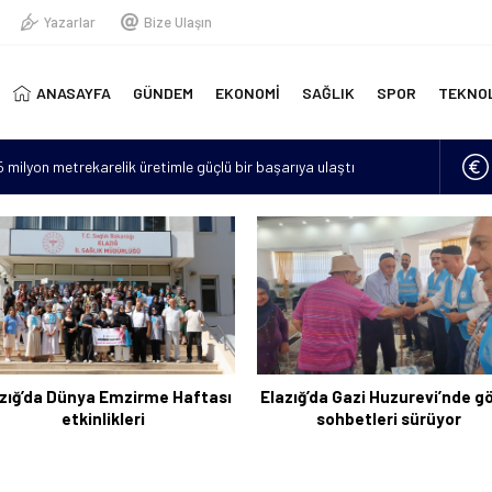
Yazarlar
Bize Ulaşın
ANASAYFA
GÜNDEM
EKONOMİ
SAĞLIK
SPOR
TEKNO
15 milyon metrekarelik üretimle güçlü bir başarıya ulaştı
erinde yeni doğmuş bebek bulundu
“Hava sıcaklıkları mevsim normallerinin 4 ila 6 derece üzerine
lan asker sayısı 12’ye yükseldi
için 6 bin kilometre geldi: Tercüman bulamadığı için Türkçe
zığ’da Dünya Emzirme Haftası
Elazığ’da Gazi Huzurevi’nde g
etkinlikleri
sohbetleri sürüyor