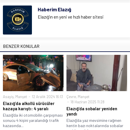
Haberim Elazığ
Elazığ'ın en yeni ve hızlı haber sitesi
BENZER KONULAR
Asayiş
,
Manşet
12 Aralık 2024 16:13
Çevre
,
Manşet
18 Haziran 2025 11:28
Elazığ’da alkollü sürücüler
kazaya karıştı: 4 yaralı
Elazığ’da sobalar yeniden
yandı
Elazığ‘da iki otomobilin çarpışması
sonucu 4 kişini yaralandığı trafik
Elazığ’da yaz mevsimine rağmen
kazasında...
kentin bazı noktalarında sobalar