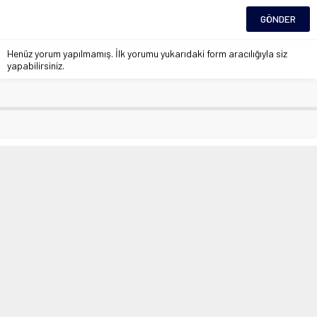
Henüz yorum yapılmamış. İlk yorumu yukarıdaki form aracılığıyla siz
yapabilirsiniz.
Elazığ’da eğitime 1 gün ara
Anasayfa
»
Eğitim
»
Elazığ’da eğitime 1 gün ara