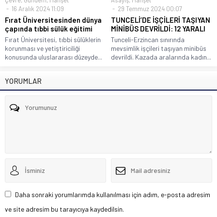
16 Aralık 2024 11:09
29 Temmuz 2024 00:07
Fırat Üniversitesinden dünya
TUNCELİ’DE İŞÇİLERİ TAŞIYAN
çapında tıbbi sülük eğitimi
MİNİBÜS DEVRİLDİ: 12 YARALI
Fırat Üniversitesi, tıbbi sülüklerin
Tunceli-Erzincan sınırında
korunması ve yetiştiriciliği
mevsimlik işçileri taşıyan minibüs
konusunda uluslararası düzeyde...
devrildi. Kazada aralarında kadın...
YORUMLAR
Daha sonraki yorumlarımda kullanılması için adım, e-posta adresim
ve site adresim bu tarayıcıya kaydedilsin.