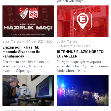
yeniden yakılmaya...
Spor
,
Manşet
31 Aralık 2024 12:02
Sağlık
,
Manşet
16 Temmuz 2024 09:34
Elazığspor ilk hazırlık
maçında Sivasspor ile
16 TEMMUZ ELAZIĞ NÖBETÇİ
karşılaşacak
ECZANELER
Ara dönem hazırlıklarına devam
Elazığ’da bugün görev yapacak
eden Elazığspor, ilk hazırlık
eczaneler listesi: Aytimur Eczanesi
maçında Süper lig...
Abdullahpaşa Mah....
Çevre
,
Gündem
,
Manşet
Asayiş
,
Manşet