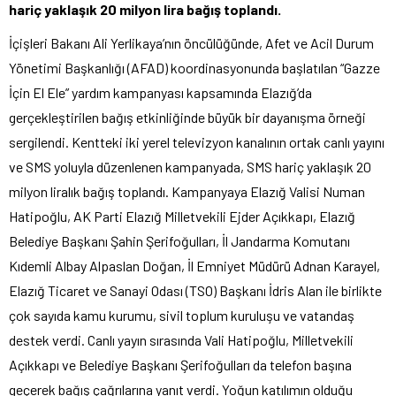
hariç yaklaşık 20 milyon lira bağış toplandı.
İçişleri Bakanı Ali Yerlikaya’nın öncülüğünde, Afet ve Acil Durum
Yönetimi Başkanlığı (AFAD) koordinasyonunda başlatılan “Gazze
İçin El Ele” yardım kampanyası kapsamında Elazığ’da
gerçekleştirilen bağış etkinliğinde büyük bir dayanışma örneği
sergilendi. Kentteki iki yerel televizyon kanalının ortak canlı yayını
ve SMS yoluyla düzenlenen kampanyada, SMS hariç yaklaşık 20
milyon liralık bağış toplandı. Kampanyaya Elazığ Valisi Numan
Hatipoğlu, AK Parti Elazığ Milletvekili Ejder Açıkkapı, Elazığ
Belediye Başkanı Şahin Şerifoğulları, İl Jandarma Komutanı
Kıdemli Albay Alpaslan Doğan, İl Emniyet Müdürü Adnan Karayel,
Elazığ Ticaret ve Sanayi Odası (TSO) Başkanı İdris Alan ile birlikte
çok sayıda kamu kurumu, sivil toplum kuruluşu ve vatandaş
destek verdi. Canlı yayın sırasında Vali Hatipoğlu, Milletvekili
Açıkkapı ve Belediye Başkanı Şerifoğulları da telefon başına
geçerek bağış çağrılarına yanıt verdi. Yoğun katılımın olduğu