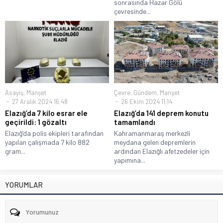
sonrasında Hazar Gölü
çevresinde...
Asayiş
,
Manşet
Çevre
,
Gündem
,
Manşet
27 Aralık 2024 16:48
26 Ekim 2024 11:14
Elazığ’da 7 kilo esrar ele
Elazığ’da 141 deprem konutu
geçirildi: 1 gözaltı
tamamlandı
Elazığ’da polis ekipleri tarafından
Kahramanmaraş merkezli
yapılan çalışmada 7 kilo 882
meydana gelen depremlerin
gram...
ardından Elazığlı afetzedeler için
yapımına...
YORUMLAR