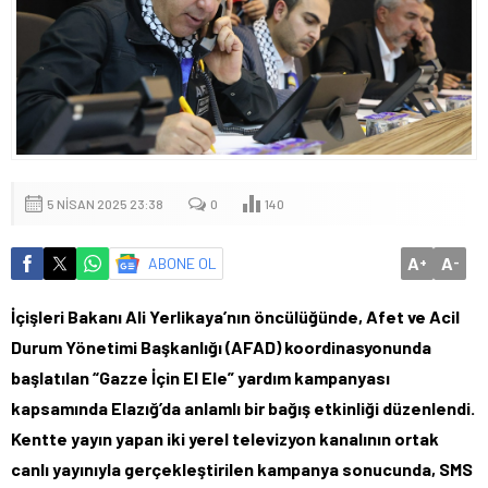
5 NISAN 2025 23:38
0
140
A
A
ABONE OL
+
-
İçişleri Bakanı Ali Yerlikaya’nın öncülüğünde, Afet ve Acil
Durum Yönetimi Başkanlığı (AFAD) koordinasyonunda
başlatılan “Gazze İçin El Ele” yardım kampanyası
kapsamında Elazığ’da anlamlı bir bağış etkinliği düzenlendi.
Kentte yayın yapan iki yerel televizyon kanalının ortak
canlı yayınıyla gerçekleştirilen kampanya sonucunda, SMS