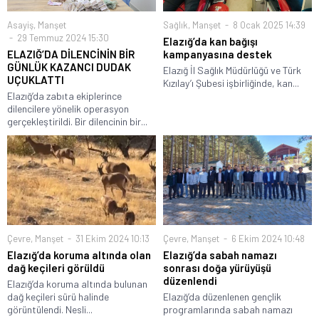
Asayiş
,
Manşet
Sağlık
,
Manşet
8 Ocak 2025 14:39
29 Temmuz 2024 15:30
Elazığ’da kan bağışı
ELAZIĞ’DA DİLENCİNİN BİR
kampanyasına destek
GÜNLÜK KAZANCI DUDAK
Elazığ İl Sağlık Müdürlüğü ve Türk
UÇUKLATTI
Kızılay’ı Şubesi işbirliğinde, kan...
Elazığ’da zabıta ekiplerince
dilencilere yönelik operasyon
gerçekleştirildi. Bir dilencinin bir...
Çevre
,
Manşet
31 Ekim 2024 10:13
Çevre
,
Manşet
6 Ekim 2024 10:48
Elazığ’da koruma altında olan
Elazığ’da sabah namazı
dağ keçileri görüldü
sonrası doğa yürüyüşü
düzenlendi
Elazığ’da koruma altında bulunan
dağ keçileri sürü halinde
Elazığ’da düzenlenen gençlik
görüntülendi. Nesli...
programlarında sabah namazı