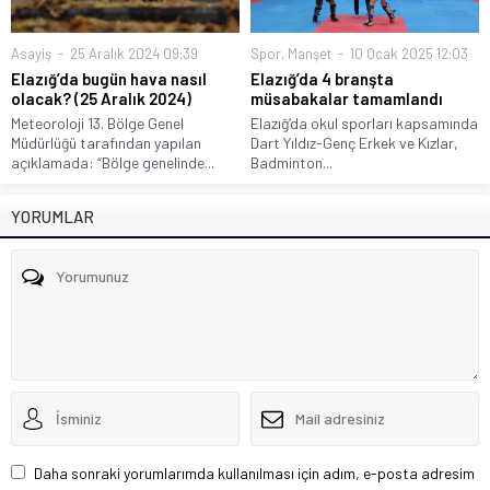
Asayiş
25 Aralık 2024 09:39
Spor
,
Manşet
10 Ocak 2025 12:03
Elazığ’da bugün hava nasıl
Elazığ’da 4 branşta
olacak? (25 Aralık 2024)
müsabakalar tamamlandı
Meteoroloji 13. Bölge Genel
Elazığ’da okul sporları kapsamında
Müdürlüğü tarafından yapılan
Dart Yıldız-Genç Erkek ve Kızlar,
açıklamada: “Bölge genelinde...
Badminton...
YORUMLAR
Daha sonraki yorumlarımda kullanılması için adım, e-posta adresim