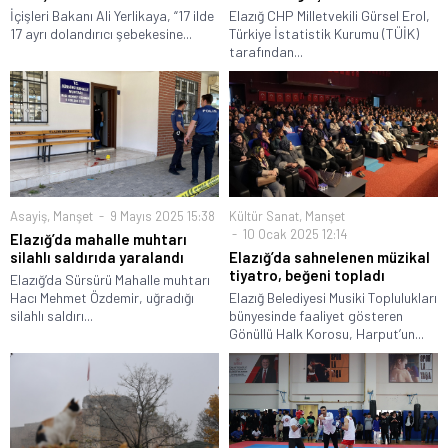
İçişleri Bakanı Ali Yerlikaya, “17 ilde
Elazığ CHP Milletvekili Gürsel Erol,
17 ayrı dolandırıcı şebekesine...
Türkiye İstatistik Kurumu (TÜİK)
tarafından...
Asayiş
,
Manşet
9 Mayıs 2025 15:38
Kültür Sanat
,
Manşet
10 Ocak 2025 12:14
Elazığ’da mahalle muhtarı
silahlı saldırıda yaralandı
Elazığ’da sahnelenen müzikal
tiyatro, beğeni topladı
Elazığ’da Sürsürü Mahalle muhtarı
Hacı Mehmet Özdemir, uğradığı
Elazığ Belediyesi Musiki Toplulukları
silahlı saldırı...
bünyesinde faaliyet gösteren
Gönüllü Halk Korosu, Harput’un...