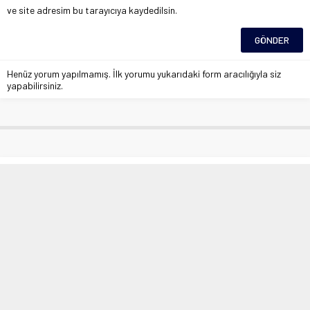
ve site adresim bu tarayıcıya kaydedilsin.
Henüz yorum yapılmamış. İlk yorumu yukarıdaki form aracılığıyla siz
yapabilirsiniz.
Elazığ’da uyuşturucu satıcılarına
darbe: 12 gözaltı
Anasayfa
»
Asayiş
»
Elazığ’da uyuşturucu satıcılarına darbe: 12 gözaltı