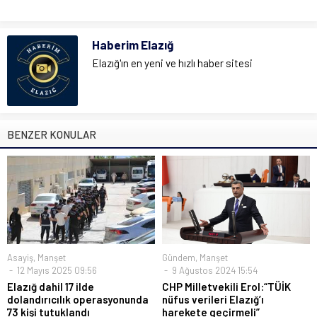
Haberim Elazığ
Elazığ'ın en yeni ve hızlı haber sitesi
BENZER KONULAR
Asayiş
,
Manşet
Gündem
,
Manşet
12 Mayıs 2025 09:56
9 Ağustos 2024 15:54
Elazığ dahil 17 ilde
CHP Milletvekili Erol:“TÜİK
dolandırıcılık operasyonunda
nüfus verileri Elazığ’ı
73 kişi tutuklandı
harekete geçirmeli”