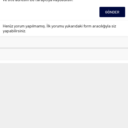
Henüz yorum yapılmamış. İlk yorumu yukarıdaki form aracılığıyla siz
yapabilirsiniz.
İç Hastalıkları Uzmanı Dr. Çakmak:
“Grip aşısı olanlar yoğun bakımda
daha az yatıyor”
Anasayfa
»
Sağlık
»
İç Hastalıkları Uzmanı Dr. Çakmak: “Grip aşısı olanlar yoğun
bakımda daha az yatıyor”