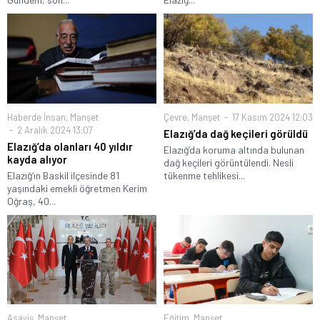
Haberde İnsan
,
Manşet
Çevre
,
Manşet
17 Kasım 2024 12:03
2 Aralık 2024 13:07
Elazığ’da dağ keçileri görüldü
Elazığ’da olanları 40 yıldır
Elazığ’da koruma altında bulunan
kayda alıyor
dağ keçileri görüntülendi. Nesli
Elazığ‘ın Baskil ilçesinde 81
tükenme tehlikesi...
yaşındaki emekli öğretmen Kerim
Oğraş, 40...
Asayiş
,
Manşet
Eğitim
,
Manşet