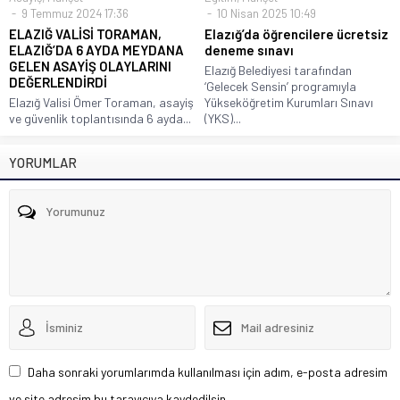
9 Temmuz 2024 17:36
10 Nisan 2025 10:49
ELAZIĞ VALİSİ TORAMAN,
Elazığ’da öğrencilere ücretsiz
ELAZIĞ’DA 6 AYDA MEYDANA
deneme sınavı
GELEN ASAYİŞ OLAYLARINI
Elazığ Belediyesi tarafından
DEĞERLENDİRDİ
‘Gelecek Sensin’ programıyla
Elazığ Valisi Ömer Toraman, asayiş
Yükseköğretim Kurumları Sınavı
ve güvenlik toplantısında 6 ayda...
(YKS)...
YORUMLAR
Daha sonraki yorumlarımda kullanılması için adım, e-posta adresim
ve site adresim bu tarayıcıya kaydedilsin.