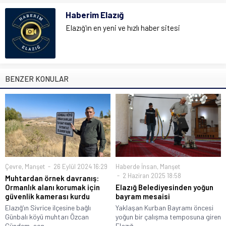
Haberim Elazığ
Elazığ'ın en yeni ve hızlı haber sitesi
BENZER KONULAR
Çevre
,
Manşet
26 Eylül 2024 16:29
Haberde İnsan
,
Manşet
2 Haziran 2025 18:58
Muhtardan örnek davranış:
Ormanlık alanı korumak için
Elazığ Belediyesinden yoğun
güvenlik kamerası kurdu
bayram mesaisi
Elazığ‘ın Sivrice ilçesine bağlı
Yaklaşan Kurban Bayramı öncesi
Günbalı köyü muhtarı Özcan
yoğun bir çalışma temposuna giren
Gündem, son...
Elazığ...