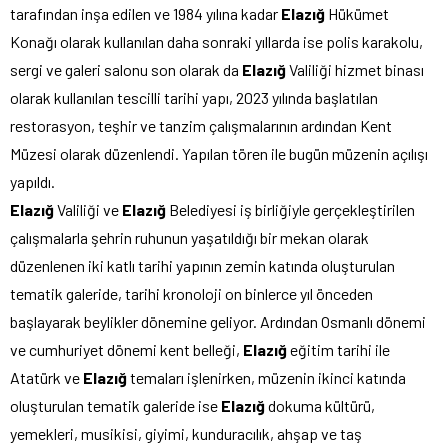
tarafından inşa edilen ve 1984 yılına kadar
Elazığ
Hükümet
Konağı olarak kullanılan daha sonraki yıllarda ise polis karakolu,
sergi ve galeri salonu son olarak da
Elazığ
Valiliği hizmet binası
olarak kullanılan tescilli tarihi yapı, 2023 yılında başlatılan
restorasyon, teşhir ve tanzim çalışmalarının ardından Kent
Müzesi olarak düzenlendi. Yapılan tören ile bugün müzenin açılışı
yapıldı.
Elazığ
Valiliği ve
Elazığ
Belediyesi iş birliğiyle gerçekleştirilen
çalışmalarla şehrin ruhunun yaşatıldığı bir mekan olarak
düzenlenen iki katlı tarihi yapının zemin katında oluşturulan
tematik galeride, tarihi kronoloji on binlerce yıl önceden
başlayarak beylikler dönemine geliyor. Ardından Osmanlı dönemi
ve cumhuriyet dönemi kent belleği,
Elazığ
eğitim tarihi ile
Atatürk ve
Elazığ
temaları işlenirken, müzenin ikinci katında
oluşturulan tematik galeride ise
Elazığ
dokuma kültürü,
yemekleri, musikisi, giyimi, kunduracılık, ahşap ve taş