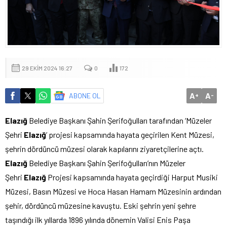
29 EKIM 2024 16:27
0
172
A
A
ABONE OL
+
-
Elazığ
Belediye Başkanı Şahin Şerifoğulları tarafından ‘Müzeler
Şehri
Elazığ
’ projesi kapsamında hayata geçirilen Kent Müzesi,
şehrin dördüncü müzesi olarak kapılarını ziyaretçilerine açtı.
Elazığ
Belediye Başkanı Şahin Şerifoğulları’nın Müzeler
Şehri
Elazığ
Projesi kapsamında hayata geçirdiği Harput Musiki
Müzesi, Basın Müzesi ve Hoca Hasan Hamam Müzesinin ardından
şehir, dördüncü müzesine kavuştu. Eski şehrin yeni şehre
taşındığı ilk yıllarda 1896 yılında dönemin Valisi Enis Paşa