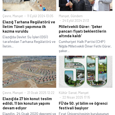
Çevre
,
Manşet
11 Eylül 2024 13:05
Manşet
,
Gündem
24 Eylül 2024 21:13
Elazığ Tarhana Regülatörü ve
İletim Tüneli yapımına ilk
Milletvekili Gürer: ‘Şeker
kazma vuruldu
pancarı fiyatı beklentilerin
altında kaldı’
Elazığ’da Devlet Su İşleri (DSİ)
tarafından Tarhana Regülatörü ve
Cumhuriyet Halk Partisi (CHP)
İletim...
Niğde Milletvekili Ömer Fethi Gürer,
şeker...
Çevre
,
Manşet
21 Ocak 2025 12:22
Kültür Sanat
,
Manşet
22 Nisan 2025 17:15
Elazığ’da 27 bin konut teslim
edildi, 11 bin konutun yapımı
FÜ’de 50. yıl bilim ve öğrenci
devam ediyor
festivali başlıyor
Elazığ’ın, 24 Ocak 2020 depremi ve
Fırat Üniversitesinin kuruluşunun