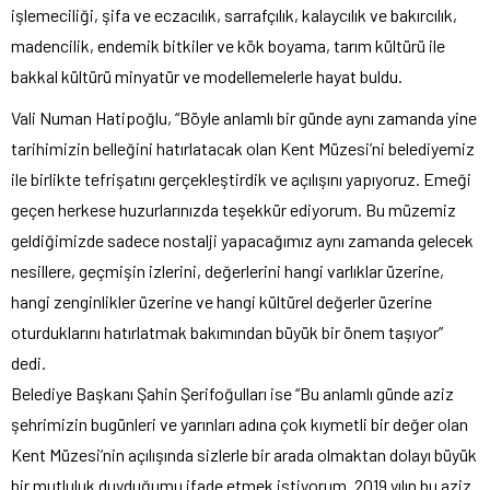
işlemeciliği, şifa ve eczacılık, sarrafçılık, kalaycılık ve bakırcılık,
madencilik, endemik bitkiler ve kök boyama, tarım kültürü ile
bakkal kültürü minyatür ve modellemelerle hayat buldu.
Vali Numan Hatipoğlu, “Böyle anlamlı bir günde aynı zamanda yine
tarihimizin belleğini hatırlatacak olan Kent Müzesi’ni belediyemiz
ile birlikte tefrişatını gerçekleştirdik ve açılışını yapıyoruz. Emeği
geçen herkese huzurlarınızda teşekkür ediyorum. Bu müzemiz
geldiğimizde sadece nostalji yapacağımız aynı zamanda gelecek
nesillere, geçmişin izlerini, değerlerini hangi varlıklar üzerine,
hangi zenginlikler üzerine ve hangi kültürel değerler üzerine
oturduklarını hatırlatmak bakımından büyük bir önem taşıyor”
dedi.
Belediye Başkanı Şahin Şerifoğulları ise “Bu anlamlı günde aziz
şehrimizin bugünleri ve yarınları adına çok kıymetli bir değer olan
Kent Müzesi’nin açılışında sizlerle bir arada olmaktan dolayı büyük
bir mutluluk duyduğumu ifade etmek istiyorum. 2019 yılın bu aziz