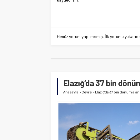
Henüz yorum yapılmamış. İlk yorumu yukarıdaki
Elazığ’da 37 bin dönü
Anasayfa
»
Çevre
»
Elazığ’da 37 bin dönüm ala