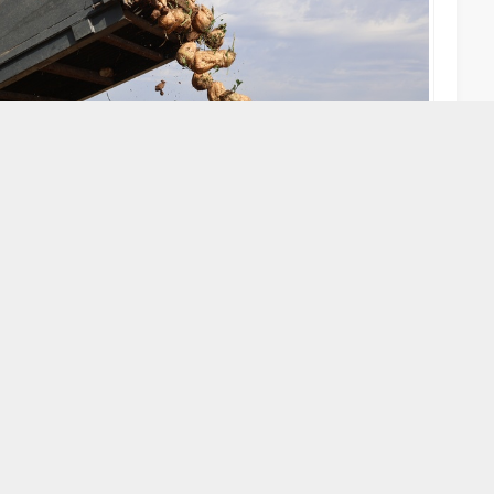
A
A
+
-
panyasının startının verilmesiyle birlikte, tarlalarda