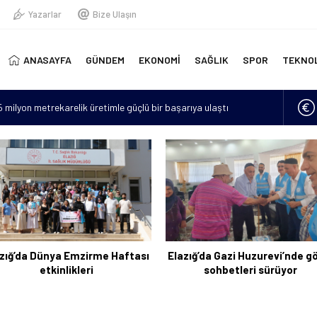
Yazarlar
Bize Ulaşın
ANASAYFA
GÜNDEM
EKONOMİ
SAĞLIK
SPOR
TEKNO
15 milyon metrekarelik üretimle güçlü bir başarıya ulaştı
erinde yeni doğmuş bebek bulundu
“Hava sıcaklıkları mevsim normallerinin 4 ila 6 derece üzerine
lan asker sayısı 12’ye yükseldi
için 6 bin kilometre geldi: Tercüman bulamadığı için Türkçe
zığ’da Dünya Emzirme Haftası
Elazığ’da Gazi Huzurevi’nde g
etkinlikleri
sohbetleri sürüyor