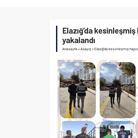
Elazığ’da kesinleşmiş 
yakalandı
Anasayfa
»
Asayiş
»
Elazığ’da kesinleşmiş hapi