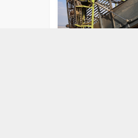
11 EKIM 2024 11:03
0
157
ABONE OL
Elazığ Şeker Fabrikası’nda alım kam