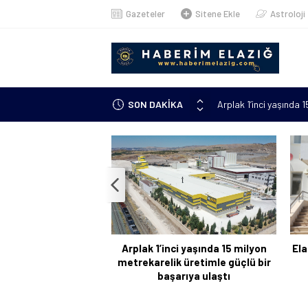
Gazeteler
Sitene Ekle
Astroloji
Arplak 1’inci yaşında 
SON DAKİKA
Elazığ’da çöp konteyn
Meteorolojiden uyarı: 
çıkacak”
Metan gazından şehit o
Kanser hastası annesi 
kursuna yazıldı
Arplak 1’inci yaşında 15 milyon
Ela
metrekarelik üretimle güçlü bir
başarıya ulaştı