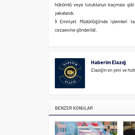
hükümlü veya tutuklunun kaçması gibi 
yakalandı.
İl Emniyet Müdürlüğü’nde işlemleri t
cezaevine gönderildi.
Haberim Elazığ
Elazığ'ın en yeni ve hızl
BENZER KONULAR