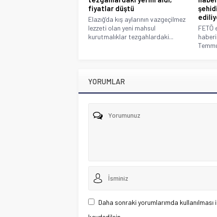
fiyatlar düştü
şehid
ediliy
Elazığ’da kış aylarının vazgeçilmez
lezzeti olan yeni mahsul
FETÖ e
kurutmalıklar tezgahlardaki...
haberi
Temmuz
YORUMLAR
Daha sonraki yorumlarımda kullanılması i
kaydedilsin.