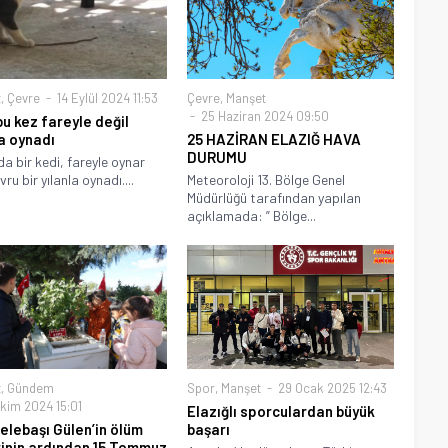
t
,
Çevre
14 Eylül 2024 11:53
Çevre
,
Manşet
25 Haziran 2024 09:50
bu kez fareyle değil
la oynadı
25 HAZİRAN ELAZIĞ HAVA
DURUMU
da bir kedi, fareyle oynar
vru bir yılanla oynadı....
Meteoroloji 13. Bölge Genel
Müdürlüğü tarafından yapılan
açıklamada: ” Bölge...
t
,
Gündem
Spor
,
Manşet
29 Ocak 2025 12:43
kim 2024 15:01
Elazığlı sporculardan büyük
elebaşı Gülen’in ölüm
başarı
inin ardından 15 Temmuz