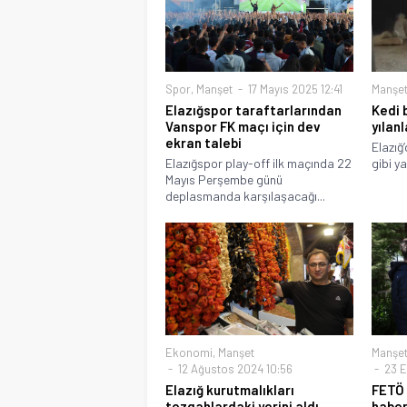
Spor
,
Manşet
17 Mayıs 2025 12:41
Manşe
Elazığspor taraftarlarından
Kedi 
Vanspor FK maçı için dev
yılan
ekran talebi
Elazığ’
Elazığspor play-off ilk maçında 22
gibi ya
Mayıs Perşembe günü
deplasmanda karşılaşacağı...
Ekonomi
,
Manşet
Manşe
12 Ağustos 2024 10:56
23 E
Elazığ kurutmalıkları
FETÖ 
tezgahlardaki yerini aldı,
haber