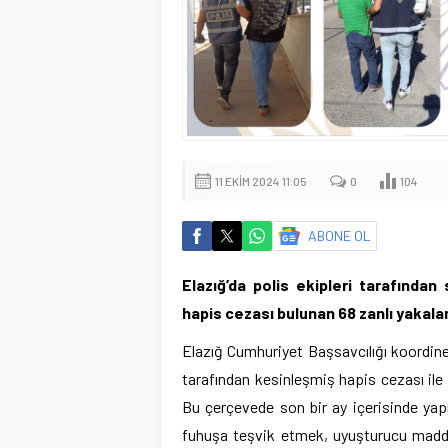
11 EKIM 2024 11:05
0
104
ABONE OL
Elazığ’da polis ekipleri tarafından
hapis cezası bulunan 68 zanlı yakala
Elazığ Cumhuriyet Başsavcılığı koordin
tarafından kesinleşmiş hapis cezası ile
Bu çerçevede son bir ay içerisinde yapı
fuhuşa teşvik etmek, uyuşturucu madde