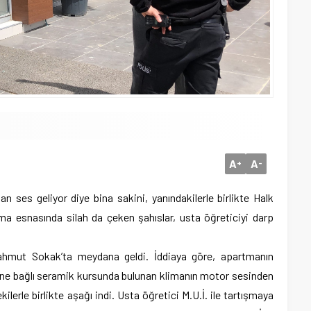
A
A
+
-
n ses geliyor diye bina sakini, yanındakilerle birlikte Halk
ma esnasında silah da çeken şahıslar, usta öğreticiyi darp
Mahmut Sokak’ta meydana geldi. İddiaya göre, apartmanın
üne bağlı seramik kursunda bulunan klimanın motor sesinden
kilerle birlikte aşağı indi. Usta öğretici M.U.İ. ile tartışmaya