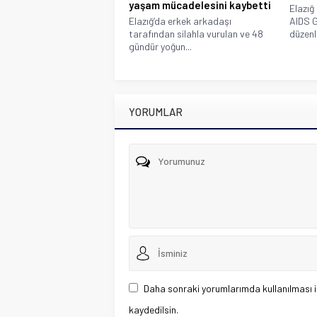
yaşam mücadelesini kaybetti
Elazığ
Elazığ’da erkek arkadaşı
AIDS G
tarafından silahla vurulan ve 48
düzenle
gündür yoğun...
YORUMLAR
Daha sonraki yorumlarımda kullanılması i
kaydedilsin.