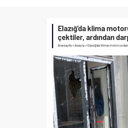
Elazığ’da klima motor
çektiler, ardından darp
Anasayfa
»
Asayiş
»
Elazığ’da klima motorundan 