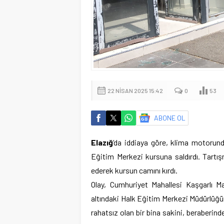
22 NISAN 2025 15:42
0
53
ABONE OL
Elazığ
‘da iddiaya göre, klima motorunda
Eğitim Merkezi kursuna saldırdı. Tartış
ederek kursun camını kırdı.
Olay, Cumhuriyet Mahallesi Kaşgarlı 
altındaki Halk Eğitim Merkezi Müdürlüğ
rahatsız olan bir bina sakini, beraberinde