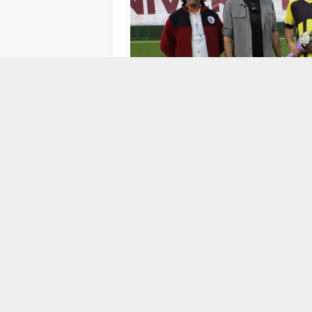
22 NISAN 2025 15:40
0
149
ABONE OL
Fırat Üniversitesinin 50. kuruluş yılı etki
ve Spor Daire Başkanlığının organizasyo