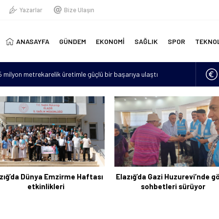
Yazarlar
Bize Ulaşın
ANASAYFA
GÜNDEM
EKONOMİ
SAĞLIK
SPOR
TEKNO
15 milyon metrekarelik üretimle güçlü bir başarıya ulaştı
erinde yeni doğmuş bebek bulundu
“Hava sıcaklıkları mevsim normallerinin 4 ila 6 derece üzerine
lan asker sayısı 12’ye yükseldi
için 6 bin kilometre geldi: Tercüman bulamadığı için Türkçe
zığ’da Dünya Emzirme Haftası
Elazığ’da Gazi Huzurevi’nde g
etkinlikleri
sohbetleri sürüyor