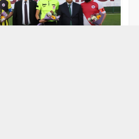
A
A
+
-
nlikleri kapsamında, Spor Bilimleri Fakültesi ile Sağlık, Kültür
nuyla düzenlenen “50. yıl spor şenlikleri” fakülteler arası