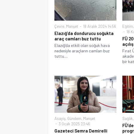
Çevre
,
Manşet
18 Aralık 2024 14:56
Eğitim
18 K
Elazığ’da dondurucu soğukta
araç camları buz tuttu
FÜ 20
açılış
Elazığ’da etkili olan soğuk hava
nedeniyle araçların camları buz
Fırat 
tuttu....
akadem
bir kat
Asayiş
,
Gündem
,
Manşet
Sağlık
3 Ocak 2025 23:46
FÜ’de
Gazeteci Semra Demirelli
prog