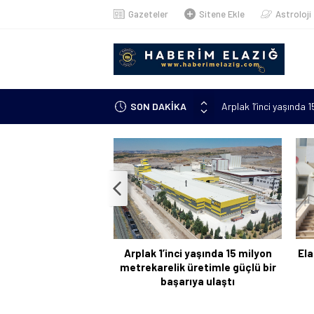
Gazeteler
Sitene Ekle
Astroloji
Arplak 1’inci yaşında 
SON DAKİKA
Elazığ’da çöp konteyn
Meteorolojiden uyarı: 
çıkacak”
Metan gazından şehit o
Kanser hastası annesi 
kursuna yazıldı
Arplak 1’inci yaşında 15 milyon
Ela
metrekarelik üretimle güçlü bir
başarıya ulaştı