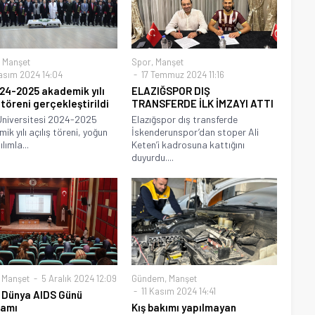
,
Manşet
Spor
,
Manşet
asım 2024 14:04
17 Temmuz 2024 11:16
24-2025 akademik yılı
ELAZIĞSPOR DIŞ
 töreni gerçekleştirildi
TRANSFERDE İLK İMZAYI ATTI
Üniversitesi 2024-2025
Elazığspor dış transferde
ik yılı açılış töreni, yoğun
İskenderunspor’dan stoper Ali
ılımla...
Keten’i kadrosuna kattığını
duyurdu....
,
Manşet
5 Aralık 2024 12:09
Gündem
,
Manşet
11 Kasım 2024 14:41
 Dünya AIDS Günü
ramı
Kış bakımı yapılmayan