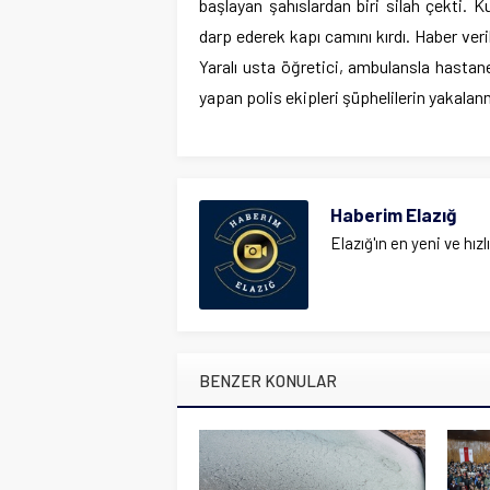
başlayan şahıslardan biri silah çekti. Ku
darp ederek kapı camını kırdı. Haber veri
Yaralı usta öğretici, ambulansla hastaney
yapan polis ekipleri şüphelilerin yakalanm
Haberim Elazığ
Elazığ'ın en yeni ve hızl
BENZER KONULAR