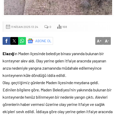
11 NISAN 2025 13:24
0
168
A
A
ABONE OL
+
-
Elazığ
‘ın Maden ilçesinde belediye binası yanında bulunan bir
konteyner alev aldı. Olay yerine gelen itfaiye aracında yaşanan
arıza nedeniyle yangına zamanında müdahale edilemeyince
konteynerın küle döndüğü iddia edildi.
Olay, geçtiğimiz günlerde Maden ilçesinde meydana geldi.
Edinilen bilgilere göre, Maden Belediyesi’nin yakınında bulunan bir
konteynerde henüz bilinmeyen bir nedenle yangın çıktı. Alevleri
görenlerin haber vermesi üzerine olay yerine itfaiye ve sağlık
ekipleri sevk edildi. İddiaya göre olay yerine gelen itfaiye aracında