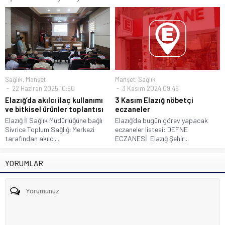
Sağlık
,
Manşet
Manşet
,
Sağlık
22 Haziran 2025 10:50
3 Kasım 2024 09:46
Elazığ’da akılcı ilaç kullanımı
3 Kasım Elazığ nöbetçi
ve bitkisel ürünler toplantısı
eczaneler
Elazığ İl Sağlık Müdürlüğüne bağlı
Elazığ’da bugün görev yapacak
Sivrice Toplum Sağlığı Merkezi
eczaneler listesi: DEFNE
tarafından akılcı...
ECZANESİ Elazığ Şehir...
YORUMLAR