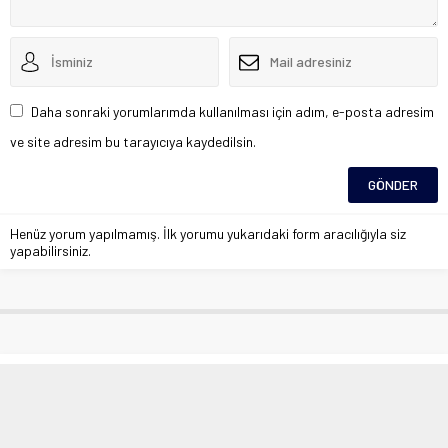
Daha sonraki yorumlarımda kullanılması için adım, e-posta adresim
ve site adresim bu tarayıcıya kaydedilsin.
Henüz yorum yapılmamış. İlk yorumu yukarıdaki form aracılığıyla siz
yapabilirsiniz.
Fenerbahçe’nin eski yıldızı Beykan
Şimşek, Liverpoollu Salah ile asist
krallığında dünyada ilk 5’te