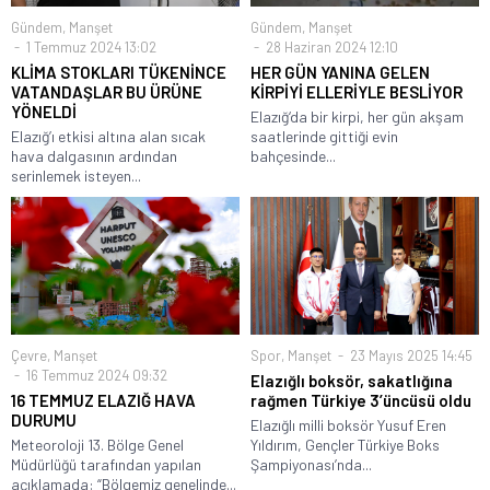
Gündem
,
Manşet
Gündem
,
Manşet
1 Temmuz 2024 13:02
28 Haziran 2024 12:10
KLİMA STOKLARI TÜKENİNCE
HER GÜN YANINA GELEN
VATANDAŞLAR BU ÜRÜNE
KİRPİYİ ELLERİYLE BESLİYOR
YÖNELDİ
Elazığ‘da bir kirpi, her gün akşam
Elazığ’ı etkisi altına alan sıcak
saatlerinde gittiği evin
hava dalgasının ardından
bahçesinde...
serinlemek isteyen...
Çevre
,
Manşet
Spor
,
Manşet
23 Mayıs 2025 14:45
16 Temmuz 2024 09:32
Elazığlı boksör, sakatlığına
16 TEMMUZ ELAZIĞ HAVA
rağmen Türkiye 3’üncüsü oldu
DURUMU
Elazığlı milli boksör Yusuf Eren
Meteoroloji 13. Bölge Genel
Yıldırım, Gençler Türkiye Boks
Müdürlüğü tarafından yapılan
Şampiyonası’nda...
açıklamada: “Bölgemiz genelinde...