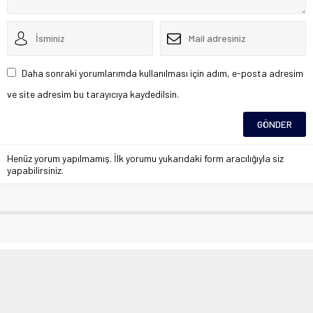
Daha sonraki yorumlarımda kullanılması için adım, e-posta adresim
ve site adresim bu tarayıcıya kaydedilsin.
Henüz yorum yapılmamış. İlk yorumu yukarıdaki form aracılığıyla siz
yapabilirsiniz.
Elazığ’da motokuryenin tehlikeli
yolculuğu
Anasayfa
»
Asayiş
»
Elazığ’da motokuryenin tehlikeli yolculuğu