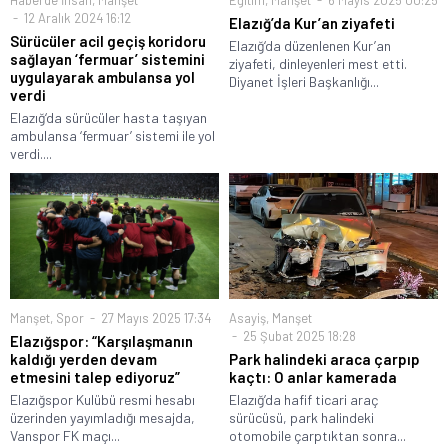
Haberde İnsan
,
Manşet
Eğitim
,
Manşet
6 Mayıs 2025 00:25
12 Aralık 2024 16:12
Elazığ’da Kur’an ziyafeti
Sürücüler acil geçiş koridoru
Elazığ‘da düzenlenen Kur’an
sağlayan ‘fermuar’ sistemini
ziyafeti, dinleyenleri mest etti.
uygulayarak ambulansa yol
Diyanet İşleri Başkanlığı...
verdi
Elazığ‘da sürücüler hasta taşıyan
ambulansa ‘fermuar’ sistemi ile yol
verdi....
Manşet
,
Spor
27 Mayıs 2025 17:34
Asayiş
,
Manşet
25 Şubat 2025 18:28
Elazığspor: “Karşılaşmanın
kaldığı yerden devam
Park halindeki araca çarpıp
etmesini talep ediyoruz”
kaçtı: O anlar kamerada
Elazığspor Kulübü resmi hesabı
Elazığ’da hafif ticari araç
üzerinden yayımladığı mesajda,
sürücüsü, park halindeki
Vanspor FK maçı...
otomobile çarptıktan sonra...