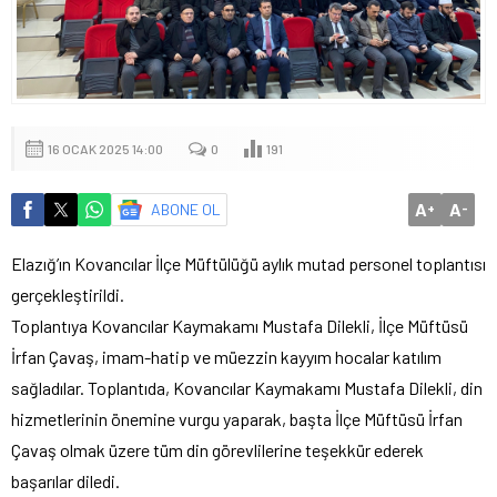
16 OCAK 2025 14:00
0
191
A
A
ABONE OL
+
-
Elazığ’ın Kovancılar İlçe Müftülüğü aylık mutad personel toplantısı
gerçekleştirildi.
Toplantıya Kovancılar Kaymakamı Mustafa Dilekli, İlçe Müftüsü
İrfan Çavaş, imam-hatip ve müezzin kayyım hocalar katılım
sağladılar. Toplantıda, Kovancılar Kaymakamı Mustafa Dilekli, din
hizmetlerinin önemine vurgu yaparak, başta İlçe Müftüsü İrfan
Çavaş olmak üzere tüm din görevlilerine teşekkür ederek
başarılar diledi.