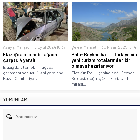
Asayiş
,
Manşet
8 Eylül 2024 10:37
Çevre
,
Manşet
30 Nisan 2025 16:14
Elazığ’da otomobil ağaca
Palu- Beyhan hattı, Türkiye’nin
çarptı: 4 yaralı
yeni turizm rotalarından biri
olmaya hazırlanıyor
Elazığ’da otomobilin ağaca
çarpması sonucu 4 kişi yaralandı.
Elazığ’ın Palu ilçesine bağlı Beyhan
Kaza, Cumhuriyet...
Beldesi, doğal güzellikleri, tarihi
mirası...
YORUMLAR