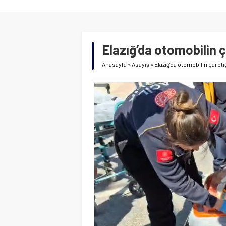
Elazığ’da otomobilin ç
Anasayfa
»
Asayiş
»
Elazığ’da otomobilin çarptığ