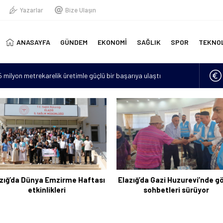
Yazarlar
Bize Ulaşın
ANASAYFA
GÜNDEM
EKONOMİ
SAĞLIK
SPOR
TEKNO
15 milyon metrekarelik üretimle güçlü bir başarıya ulaştı
erinde yeni doğmuş bebek bulundu
“Hava sıcaklıkları mevsim normallerinin 4 ila 6 derece üzerine
lan asker sayısı 12’ye yükseldi
için 6 bin kilometre geldi: Tercüman bulamadığı için Türkçe
zığ’da Dünya Emzirme Haftası
Elazığ’da Gazi Huzurevi’nde g
etkinlikleri
sohbetleri sürüyor