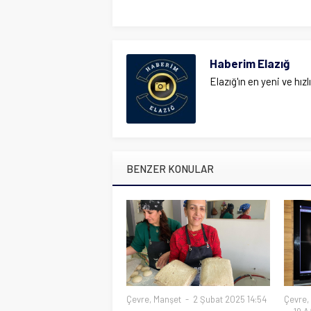
Haberim Elazığ
Elazığ'ın en yeni ve hızl
BENZER KONULAR
Çevre
,
Manşet
2 Şubat 2025 14:54
Çevre
,