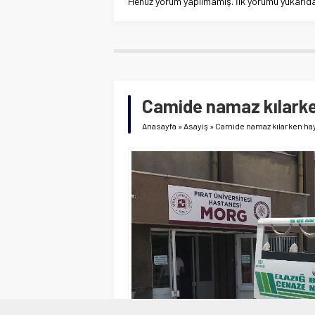
Henüz yorum yapılmamış. İlk yorumu yukarıdaki
Camide namaz kılarke
Anasayfa
»
Asayiş
»
Camide namaz kılarken haya