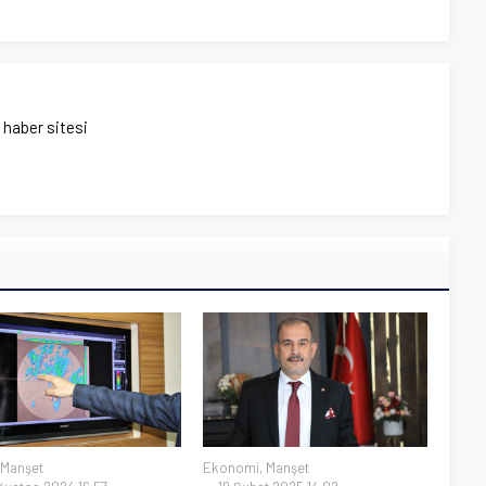
ı haber sitesi
Manşet
Ekonomi
,
Manşet