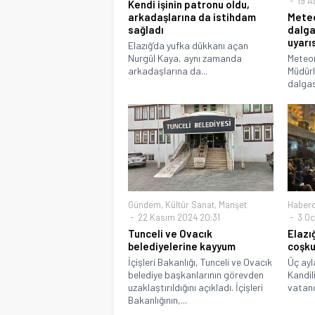
19 A
Kendi işinin patronu oldu,
arkadaşlarına da istihdam
Meteo
sağladı
dalga
uyarı
Elazığ’da yufka dükkanı açan
Nurgül Kaya, aynı zamanda
Meteor
arkadaşlarına da...
Müdürl
dalgas
Gündem
,
Kültür Sanat
,
Manşet
Haberd
22 Kasım 2024 20:31
3 Oc
Tunceli ve Ovacık
Elazı
belediyelerine kayyum
coşk
İçişleri Bakanlığı, Tunceli ve Ovacık
Üç ayl
belediye başkanlarının görevden
Kandili
uzaklaştırıldığını açıkladı. İçişleri
vatand
Bakanlığının,...