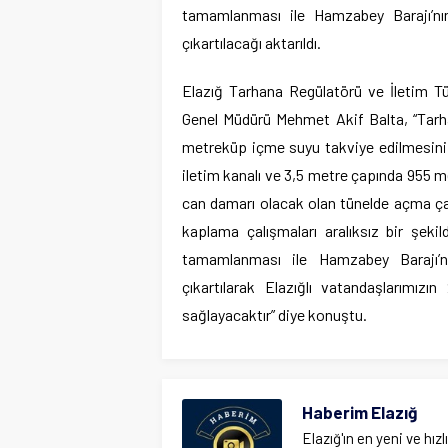
tamamlanması ile Hamzabey Barajı’nın
çıkartılacağı aktarıldı.
Elazığ Tarhana Regülatörü ve İletim Tü
Genel Müdürü Mehmet Akif Balta, “Tarha
metreküp içme suyu takviye edilmesini
iletim kanalı ve 3,5 metre çapında 955 me
can damarı olacak olan tünelde açma ça
kaplama çalışmaları aralıksız bir şek
tamamlanması ile Hamzabey Barajı’nı
çıkartılarak Elazığlı vatandaşlarımız
sağlayacaktır” diye konuştu.
Haberim Elazığ
Elazığ'ın en yeni ve hızl