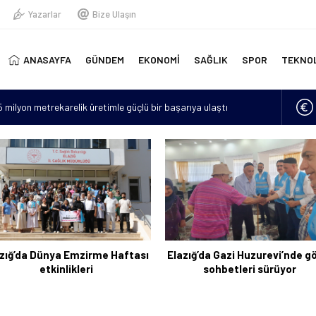
Yazarlar
Bize Ulaşın
ANASAYFA
GÜNDEM
EKONOMİ
SAĞLIK
SPOR
TEKNO
15 milyon metrekarelik üretimle güçlü bir başarıya ulaştı
erinde yeni doğmuş bebek bulundu
“Hava sıcaklıkları mevsim normallerinin 4 ila 6 derece üzerine
lan asker sayısı 12’ye yükseldi
için 6 bin kilometre geldi: Tercüman bulamadığı için Türkçe
zığ’da Dünya Emzirme Haftası
Elazığ’da Gazi Huzurevi’nde g
etkinlikleri
sohbetleri sürüyor