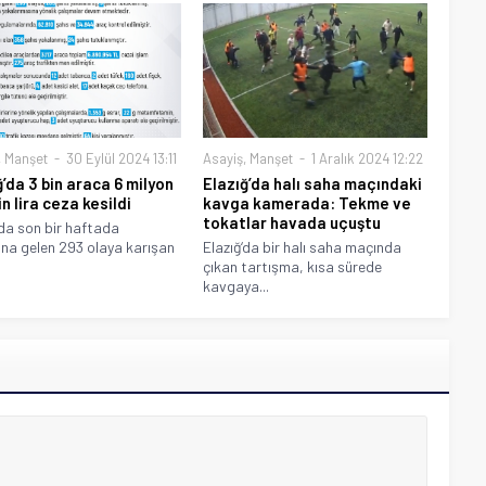
,
Manşet
30 Eylül 2024 13:11
Asayiş
,
Manşet
1 Aralık 2024 12:22
ğ’da 3 bin araca 6 milyon
Elazığ’da halı saha maçındaki
n lira ceza kesildi
kavga kamerada: Tekme ve
tokatlar havada uçuştu
’da son bir haftada
a gelen 293 olaya karışan
Elazığ‘da bir halı saha maçında
çıkan tartışma, kısa sürede
kavgaya...