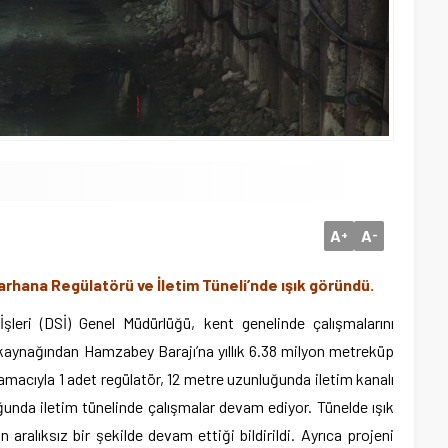
A
A
+
-
Tarhana Regülatörü ve İletim Tüneli’nde ışık göründü.
leri (DSİ) Genel Müdürlüğü, kent genelinde çalışmalarını
kaynağından Hamzabey Barajı’na yıllık 6.38 milyon metreküp
macıyla 1 adet regülatör, 12 metre uzunluğunda iletim kanalı
nda iletim tünelinde çalışmalar devam ediyor. Tünelde ışık
aralıksız bir şekilde devam ettiği bildirildi. Ayrıca projeni