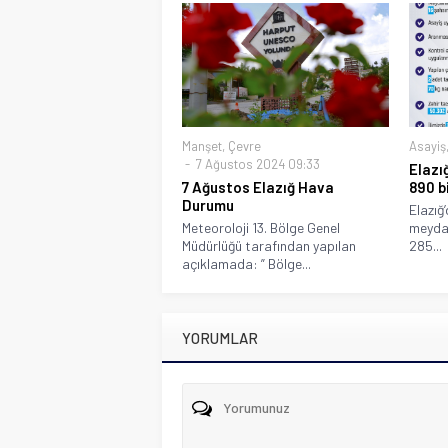
Manşet
,
Çevre
Asayiş
7 Ağustos 2024 09:33
Elazı
7 Ağustos Elazığ Hava
890 bi
Durumu
Elazığ
Meteoroloji 13. Bölge Genel
meydan
Müdürlüğü tarafından yapılan
285...
açıklamada: ” Bölge...
YORUMLAR