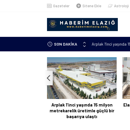
Gazeteler
Sitene Ekle
Astroloji
Arplak 1’inci yaşında 
SON DAKİKA
Elazığ’da çöp konteyn
Meteorolojiden uyarı: 
çıkacak”
Metan gazından şehit o
Kanser hastası annesi 
kursuna yazıldı
Arplak 1’inci yaşında 15 milyon
Ela
metrekarelik üretimle güçlü bir
başarıya ulaştı