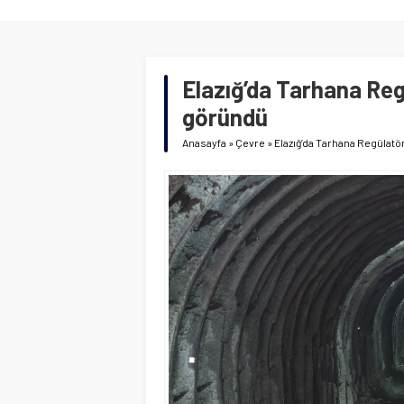
Elazığ’da Tarhana Regü
göründü
Anasayfa
»
Çevre
»
Elazığ’da Tarhana Regülatör