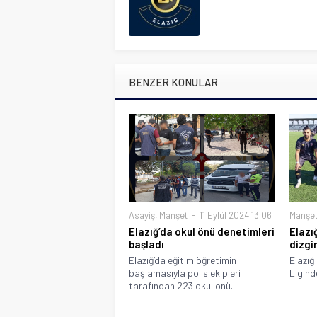
BENZER KONULAR
Asayiş
,
Manşet
11 Eylül 2024 13:06
Manşe
Elazığ’da okul önü denetimleri
Elazığ
başladı
dizgi
Elazığ’da eğitim öğretimin
Elazığ
başlamasıyla polis ekipleri
Ligind
tarafından 223 okul önü...