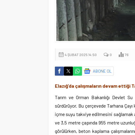
4 ŞUBAT 2025 14:50
0
76
ABONE OL
Elazığ’da çalışmaların devam ettiği 
Tarım ve Orman Bakanlığı Devlet Su İş
sürdürüyor. Bu çerçevede Tarhana Çayı 
içme suyu takviye edilmesini sağlamak a
ve 3,5 metre çapında 955 metre uzunluğu
görülürken, beton kaplama çalışmalarının 