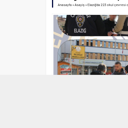
Anasayfa
»
Asayiş
»
Elazığ’da 223 okul çevresi