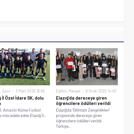
t
,
Spor
3 Mart 2025 16:56
Eğitim
,
Manşet
8 Ocak 2025 14:40
 İl Özel İdare SK, dolu
Elazığ’da dereceye giren
n
öğrencilere ödülleri verildi
 1. Amatör Küme Futbol
Elazığ’da ‘Dilimizin Zenginlikleri’
e mücadele eden Elazığ İl...
projesinde dereceye giren
öğrencilere ödülleri verildi.
Türkiye...