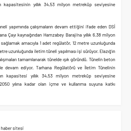
 kapasitesinin yıllık 34,53 milyon metreküp seviyesine
neli yapımında çalışmaların devam ettiğini ifade eden DSİ
na Çayı kaynağından Hamzabey Barajı’na yıllık 6.38 milyon
 sağlamak amacıyla 1 adet regülatör, 12 metre uzunluğunda
tre uzunluğunda iletim tüneli yapılması işi sürüyor. Elazığ’ın
lışmaları tamamlanarak tünelde ışık göründü. Tünelin beton
ilde devam ediyor. Tarhana Regülatörü ve İletim Tünelinin
n kapasitesi yıllık 34,53 milyon metreküp seviyesine
ın 2050 yılına kadar olan içme ve kullanma suyuna katkı
ı haber sitesi