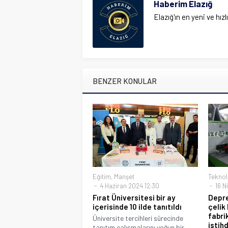
Haberim Elazığ
Elazığ'ın en yeni ve hızl
BENZER KONULAR
Eğitim
,
Manşet
Teknol
4 Haziran 2024 12:30
16 N
Fırat Üniversitesi bir ay
Depre
içerisinde 10 ilde tanıtıldı
çelik
fabri
Üniversite tercihleri sürecinde
istih
tanıtım çalışmalarını yoğun bir