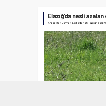
Elazığ’da nesli azalan
Anasayfa
»
Çevre
»
Elazığ’da nesli azalan çelti