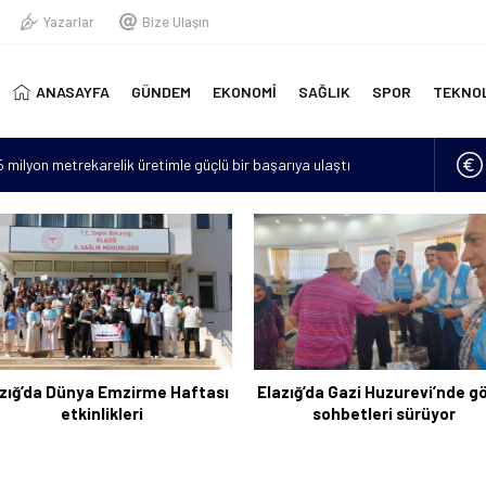
Yazarlar
Bize Ulaşın
ANASAYFA
GÜNDEM
EKONOMİ
SAĞLIK
SPOR
TEKNO
15 milyon metrekarelik üretimle güçlü bir başarıya ulaştı
erinde yeni doğmuş bebek bulundu
“Hava sıcaklıkları mevsim normallerinin 4 ila 6 derece üzerine
lan asker sayısı 12’ye yükseldi
için 6 bin kilometre geldi: Tercüman bulamadığı için Türkçe
zığ’da Dünya Emzirme Haftası
Elazığ’da Gazi Huzurevi’nde g
etkinlikleri
sohbetleri sürüyor