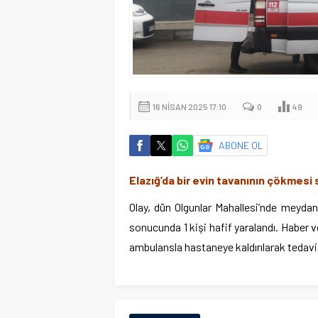
16 NISAN 2025 17:10
0
49
ABONE OL
Elazığ’da bir evin tavanının çökmesi s
Olay, dün Olgunlar Mahallesi’nde meydan
sonucunda 1 kişi hafif yaralandı. Haber ve
ambulansla hastaneye kaldırılarak tedavi a