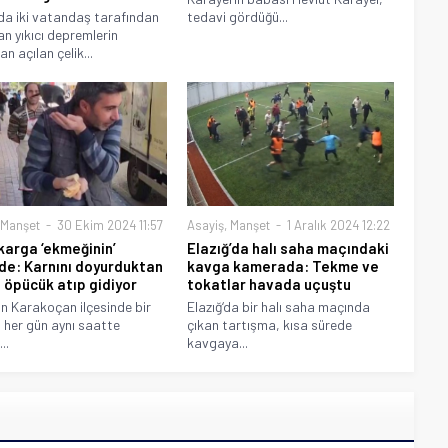
’da iki vatandaş tarafından
tedavi gördüğü...
n yıkıcı depremlerin
n açılan çelik...
Manşet
30 Ekim 2024 11:57
Asayiş
,
Manşet
1 Aralık 2024 12:22
 karga ‘ekmeğinin’
Elazığ’da halı saha maçındaki
de: Karnını doyurduktan
kavga kamerada: Tekme ve
 öpücük atıp gidiyor
tokatlar havada uçuştu
’ın Karakoçan ilçesinde bir
Elazığ‘da bir halı saha maçında
 her gün aynı saatte
çıkan tartışma, kısa sürede
..
kavgaya...