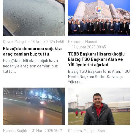
Çevre
,
Manşet
18 Aralık 2024 14:56
Ekonomi
,
Manşet
12 Şubat 2025 09:45
Elazığ’da dondurucu soğukta
araç camları buz tuttu
TOBB Başkanı Hisarcıklıoğlu
Elazığ TSO Başkanı Alan ve
Elazığ’da etkili olan soğuk hava
YİK üyelerini ağırladı
nedeniyle araçların camları buz
tuttu....
Elazığ TSO Başkanı İdris Alan, TSO
Meclis Başkanı Sedat Karataş,
Yüksek...
Manşet
,
Sağlık
31 Mart 2025 16:47
Gündem
,
Manşet
,
Spor