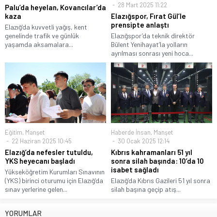
28 Mart 2025 11:22
Palu’da heyelan, Kovancılar’da
kaza
Elazığspor, Fırat Gül’le
prensipte anlaştı
Elazığ’da kuvvetli yağış, kent
genelinde trafik ve günlük
Elazığspor’da teknik direktör
yaşamda aksamalara...
Bülent Yenihayat’la yolların
ayrılması sonrası yeni hoca...
Eğitim
,
Manşet
Haberde İnsan
,
Manşet
22 Haziran 2025 10:45
30 Ocak 2025 12:14
Elazığ’da nefesler tutuldu,
Kıbrıs kahramanları 51 yıl
YKS heyecanı başladı
sonra silah başında: 10’da 10
isabet sağladı
Yükseköğretim Kurumları Sınavının
(YKS) birinci oturumu için Elazığ‘da
Elazığ’da Kıbrıs Gazileri 51 yıl sonra
sınav yerlerine gelen...
silah başına geçip atış...
YORUMLAR