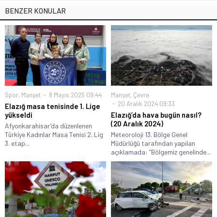
BENZER KONULAR
Spor
,
Manşet
8 Mayıs 2025 09:44
Manşet
,
Çevre
20 Aralık 2024 09:33
Elazığ masa tenisinde 1. Lige
yükseldi
Elazığ’da hava bugün nasıl?
(20 Aralık 2024)
Afyonkarahisar’da düzenlenen
Türkiye Kadınlar Masa Tenisi 2. Lig
Meteoroloji 13. Bölge Genel
3. etap...
Müdürlüğü tarafından yapılan
açıklamada: “Bölgemiz genelinde...