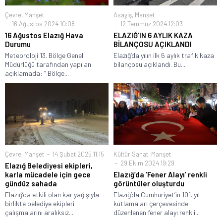
Çevre
,
Manşet
Asayiş
,
Manşet
16 Ağustos 2024 10:08
12 Temmuz 2024 12:03
16 Ağustos Elazığ Hava
ELAZIĞ’IN 6 AYLIK KAZA
Durumu
BİLANÇOSU AÇIKLANDI
Meteoroloji 13. Bölge Genel
Elazığ’da yılın ilk 6 aylık trafik kaza
Müdürlüğü tarafından yapılan
bilançosu açıklandı. Bu...
açıklamada: ” Bölge...
Çevre
,
Manşet
14 Şubat 2025 11:15
Kültür Sanat
,
Manşet
29 Ekim 2024 19:29
Elazığ Belediyesi ekipleri,
karla mücadele için gece
Elazığ’da ‘Fener Alayı’ renkli
gündüz sahada
görüntüler oluşturdu
Elazığ’da etkili olan kar yağışıyla
Elazığ’da Cumhuriyet’in 101. yıl
birlikte belediye ekipleri
kutlamaları çerçevesinde
çalışmalarını aralıksız...
düzenlenen fener alayı renkli...