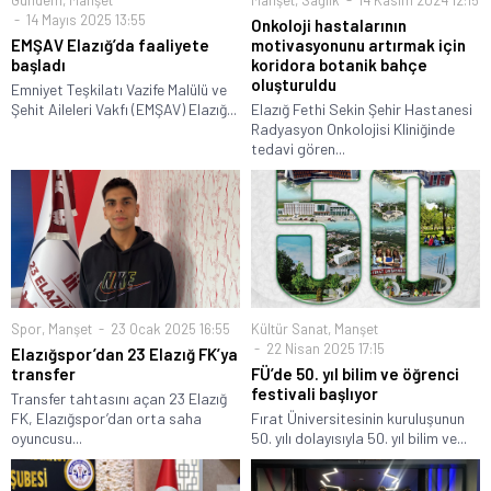
Gündem
,
Manşet
Manşet
,
Sağlık
14 Kasım 2024 12:15
14 Mayıs 2025 13:55
Onkoloji hastalarının
EMŞAV Elazığ’da faaliyete
motivasyonunu artırmak için
başladı
koridora botanik bahçe
oluşturuldu
Emniyet Teşkilatı Vazife Malülü ve
Şehit Aileleri Vakfı (EMŞAV) Elazığ...
Elazığ Fethi Sekin Şehir Hastanesi
Radyasyon Onkolojisi Kliniğinde
tedavi gören...
Spor
,
Manşet
23 Ocak 2025 16:55
Kültür Sanat
,
Manşet
22 Nisan 2025 17:15
Elazığspor’dan 23 Elazığ FK’ya
transfer
FÜ’de 50. yıl bilim ve öğrenci
festivali başlıyor
Transfer tahtasını açan 23 Elazığ
FK, Elazığspor’dan orta saha
Fırat Üniversitesinin kuruluşunun
oyuncusu...
50. yılı dolayısıyla 50. yıl bilim ve...