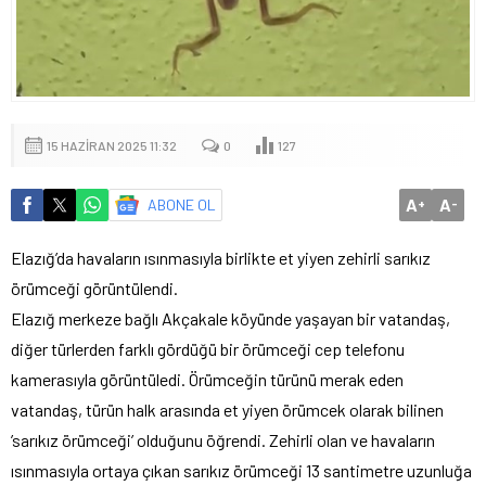
15 HAZIRAN 2025 11:32
0
127
A
A
ABONE OL
+
-
Elazığ’da havaların ısınmasıyla birlikte et yiyen zehirli sarıkız
örümceği görüntülendi.
Elazığ merkeze bağlı Akçakale köyünde yaşayan bir vatandaş,
diğer türlerden farklı gördüğü bir örümceği cep telefonu
kamerasıyla görüntüledi. Örümceğin türünü merak eden
vatandaş, türün halk arasında et yiyen örümcek olarak bilinen
’sarıkız örümceği’ olduğunu öğrendi. Zehirli olan ve havaların
ısınmasıyla ortaya çıkan sarıkız örümceği 13 santimetre uzunluğa