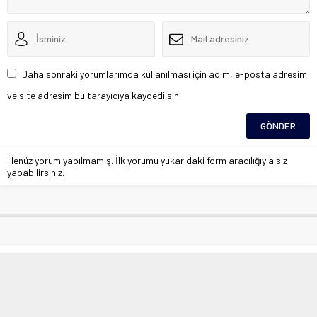
Daha sonraki yorumlarımda kullanılması için adım, e-posta adresim
ve site adresim bu tarayıcıya kaydedilsin.
Henüz yorum yapılmamış. İlk yorumu yukarıdaki form aracılığıyla siz
yapabilirsiniz.
Elazığ’da trafik kazası: 1 yaralı
Anasayfa
»
Asayiş
»
Elazığ’da trafik kazası: 1 yaralı