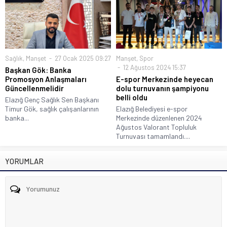
Sağlık
,
Manşet
27 Ocak 2025 09:27
Manşet
,
Spor
12 Ağustos 2024 15:37
Başkan Gök: Banka
Promosyon Anlaşmaları
E-spor Merkezinde heyecan
Güncellenmelidir
dolu turnuvanın şampiyonu
belli oldu
Elazığ Genç Sağlık Sen Başkanı
Timur Gök, sağlık çalışanlarının
Elazığ Belediyesi e-spor
banka...
Merkezinde düzenlenen 2024
Ağustos Valorant Topluluk
Turnuvası tamamlandı....
YORUMLAR