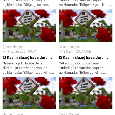
açıklamada: “Bölge genelinde...
açıklamada: “Bölgemiz genelinde...
Çevre
,
Manşet
Çevre
,
Manşet
13 Kasım 2024 09:27
12 Kasım 2024 09:15
13 Kasım Elazığ hava durumu
12 Kasım Elazığ hava durumu
Meteoroloji 13. Bölge Genel
Meteoroloji 13. Bölge Genel
Müdürlüğü tarafından yapılan
Müdürlüğü tarafından yapılan
açıklamada: “Bölgemiz genelinde...
açıklamada: “Bölge genelinde...
Manşet
,
Çevre
Çevre
,
Manşet