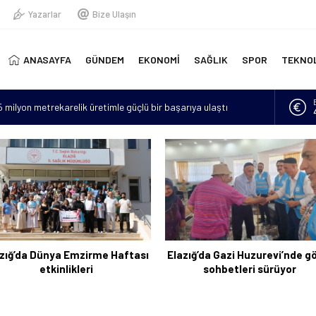
Yazarlar
Bize Ulaşın
ANASAYFA
GÜNDEM
EKONOMİ
SAĞLIK
SPOR
TEKNO
15 milyon metrekarelik üretimle güçlü bir başarıya ulaştı
erinde yeni doğmuş bebek bulundu
“Hava sıcaklıkları mevsim normallerinin 4 ila 6 derece üzerine
lan asker sayısı 12’ye yükseldi
için 6 bin kilometre geldi: Tercüman bulamadığı için Türkçe
zığ’da Dünya Emzirme Haftası
Elazığ’da Gazi Huzurevi’nde g
etkinlikleri
sohbetleri sürüyor