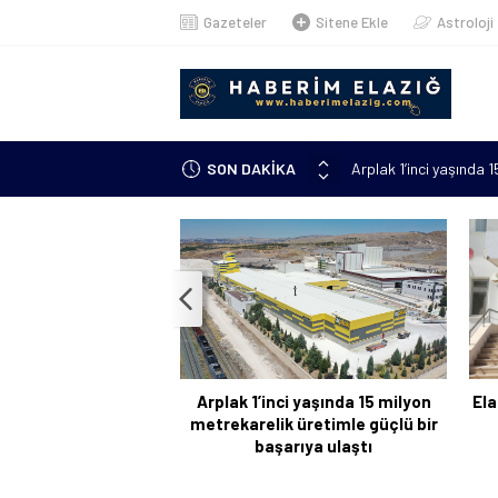
Gazeteler
Sitene Ekle
Astroloji
Arplak 1’inci yaşında 
SON DAKİKA
Elazığ’da çöp konteyn
Meteorolojiden uyarı: 
çıkacak”
Metan gazından şehit o
Kanser hastası annesi 
kursuna yazıldı
Arplak 1’inci yaşında 15 milyon
Ela
metrekarelik üretimle güçlü bir
başarıya ulaştı