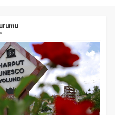
durumu
mu