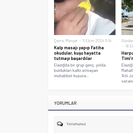
Çevre
,
Manşet
11 Ekim 2024 11:14
Günde
16 E
Kalp masajı yapıp Fatiha
okudular, kuşu hayatta
Harpu
tutmayı başardılar
Timi’n
Elazığ’da bir grup genç, yolda
Elazığ’
buldukları kalbi atmayan
Mahall
muhabbet kuşuna...
‘Atlı 
vatand
YORUMLAR