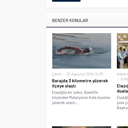
BENZER KONULAR
Çevre
20 Ağustos 2024 14:39
Haberd
8 Ma
Barajda 3 kilometre yüzerek
ilçeye ulaştı
Elazığ
duala
Elazığ’da bir şahıs, Baskil’in
köyünden Malatya’nın Kale ilçesine
Elazığ
yüzerek ulaştı....
yola çı
Başkanl