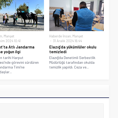
m
,
Manşet
Haberde İnsan
,
Manşet
kim 2024 10:41
31 Aralık 2024 16:44
t’ta Atlı Jandarma
Elazığ’da yükümlüler okulu
e yoğun ilgi
temizledi
ın tarihi Harput
Elazığ’da Denetimli Serbestlik
esi’nde görevini sürdüren
Müdürlüğü tarafından okulda
Jandarma Timi’ne
temizlik yapıldı. Ceza ve...
aşlar...