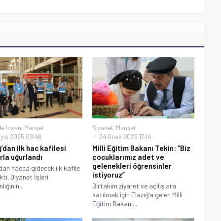
e İnsan
,
Manşet
Siyaset
,
Manşet
yıs 2025 09:46
24 Ocak 2025 17:14
’dan ilk hac kafilesi
Milli Eğitim Bakanı Tekin: “Biz
rla uğurlandı
çocuklarımız adet ve
gelenekleri öğrensinler
‘dan hacca gidecek ilk kafile
istiyoruz”
ktı. Diyanet İşleri
ığının...
Birtakım ziyaret ve açılışlara
katılmak için Elazığ‘a gelen Milli
Eğitim Bakanı...