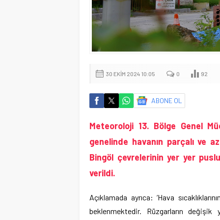
30 EKIM 2024 10:05
0
92
ABONE OL
Meteoroloji 13. Bölge Genel Mü
genelinde havanın parçalı ve az
Bingöl çevrelerinin yer yer pus
verildi.
Açıklamada ayrıca: ‘Hava sıcaklıkların
beklenmektedir. Rüzgarların değişik