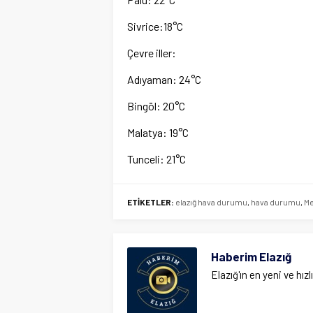
Sivrice:18°C
Çevre iller:
Adıyaman: 24°C
Bingöl: 20°C
Malatya: 19°C
Tunceli: 21°C
ETİKETLER:
elazığ hava durumu
,
hava durumu
,
Me
Haberim Elazığ
Elazığ'ın en yeni ve hızl