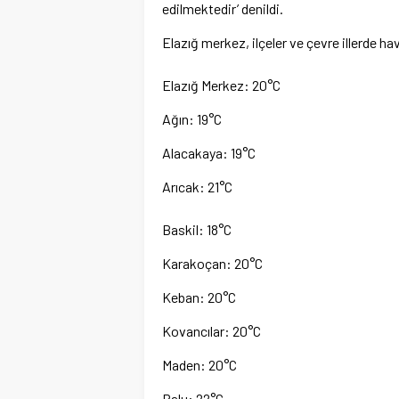
edilmektedir’ denildi.
Elazığ merkez, ilçeler ve çevre illerde hav
Elazığ Merkez: 20°C
Ağın: 19°C
Alacakaya: 19°C
Arıcak: 21°C
Baskil: 18°C
Karakoçan: 20°C
Keban: 20°C
Kovancılar: 20°C
Maden: 20°C
Palu: 22°C