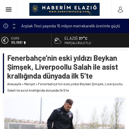
Arplak 1’inci yaşında 15 milyon metrekarelik üretimle güçlü
bir başarıya ulaştı
ELAZIĞ
37°C
EURO
Elazığ’da çöp konteynerinde yeni doğmuş bebek bulundu
55,1881
PARÇALI BULUTLU
Meteorolojiden uyarı: “Hava sıcaklıkları mevsim
ALTIN
normallerinin 4 ila 6 derece üzerine çıkacak”
Fenerbahçe’nin eski yıldızı Beykan
6.660,55
Metan gazından şehit olan asker sayısı 12’ye yükseldi
Şimşek, Liverpoollu Salah ile asist
BİST
Kanser hastası annesi için 6 bin kilometre geldi: Tercüman
13.779,39
krallığında dünyada ilk 5’te
bulamadığı için Türkçe kursuna yazıldı
DOLAR
Anasayfa
»
Manşet
»
Fenerbahçe’nin eski yıldızı Beykan Şimşek, Liverpoollu
47,7111
Salah ile asist krallığında dünyada ilk 5’te