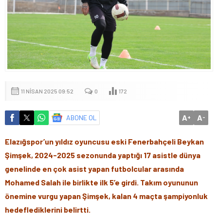
11 NISAN 2025 09:52
0
172
A
A
ABONE OL
+
-
Elazığspor’un yıldız oyuncusu eski Fenerbahçeli Beykan
Şimşek, 2024-2025 sezonunda yaptığı 17 asistle dünya
genelinde en çok asist yapan futbolcular arasında
Mohamed Salah ile birlikte ilk 5’e girdi. Takım oyununun
önemine vurgu yapan Şimşek, kalan 4 maçta şampiyonluk
hedeflediklerini belirtti.