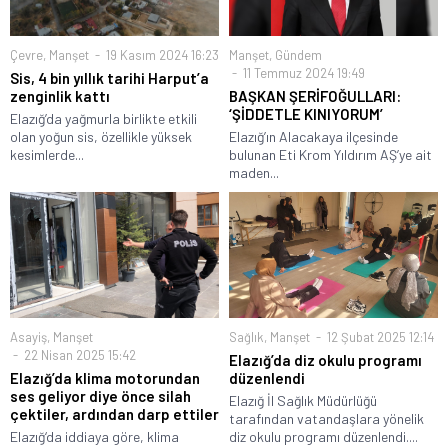
Çevre
,
Manşet
19 Kasım 2024 16:23
Manşet
,
Gündem
11 Temmuz 2024 19:49
Sis, 4 bin yıllık tarihi Harput’a
zenginlik kattı
BAŞKAN ŞERİFOĞULLARI:
‘ŞİDDETLE KINIYORUM’
Elazığ’da yağmurla birlikte etkili
olan yoğun sis, özellikle yüksek
Elazığ’ın Alacakaya ilçesinde
kesimlerde...
bulunan Eti Krom Yıldırım AŞ’ye ait
maden...
Asayiş
,
Manşet
Sağlık
,
Manşet
12 Şubat 2025 12:14
22 Nisan 2025 15:42
Elazığ’da diz okulu programı
Elazığ’da klima motorundan
düzenlendi
ses geliyor diye önce silah
Elazığ İl Sağlık Müdürlüğü
çektiler, ardından darp ettiler
tarafından vatandaşlara yönelik
Elazığ‘da iddiaya göre, klima
diz okulu programı düzenlendi....