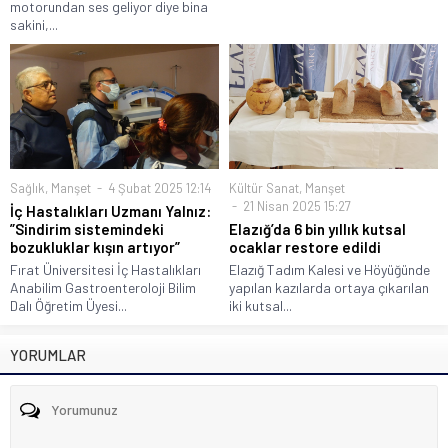
motorundan ses geliyor diye bina
sakini,...
Sağlık
,
Manşet
4 Şubat 2025 12:14
Kültür Sanat
,
Manşet
21 Nisan 2025 15:27
İç Hastalıkları Uzmanı Yalnız:
”Sindirim sistemindeki
Elazığ’da 6 bin yıllık kutsal
bozukluklar kışın artıyor”
ocaklar restore edildi
Fırat Üniversitesi İç Hastalıkları
Elazığ Tadım Kalesi ve Höyüğünde
Anabilim Gastroenteroloji Bilim
yapılan kazılarda ortaya çıkarılan
Dalı Öğretim Üyesi...
iki kutsal...
YORUMLAR