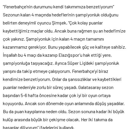
”Fenerbahçe’nin durumunu kendi takımımıza benzetiyorum”
Sezonun kalan 4 maçında hedeflerinin şampiyonluk olduğunu
belirten deneyimli oyuncu Şimşek, “Çok kolay puanlar
kaybettiğimiz maçlar oldu. Ancak buna rağmen şu an hedefimize
çok yakınız. Şampiyonluk için kalan 4 maçın tamamını
kazanmamız gerekiyor. Bunu yapabilecek güç ve kaliteye sahibiz.
İnşallah bu 4 maçı da kazanıp Elazığspor’u hak ettiği yere,
şampiyonluğa taşıyacağız. Ayrıca Süper Lig’deki şampiyonluk
yarışını da takip etmeye çalışıyorum. Fenerbahçe’yi biraz
kendimize benzetiyorum. Onlar da şanssızlıklar ve kaybettikleri
puanlar nedeniyle zorlu bir süreç yaşadı. Galatasaray sezon
başından 5-6 hafta öncesine kadar çok iyi bir oyun ortaya
koyuyordu. Ancak son dönemde oyun anlamında düşüş yaşadılar.
Bu da puan kayıplarına neden oldu. Sezon sonuna kadar iki büyük
kulüp arasında büyük bir çekişme olacak. Her iki takıma da
başarılar diliyorum” ifadelerini kullandı.