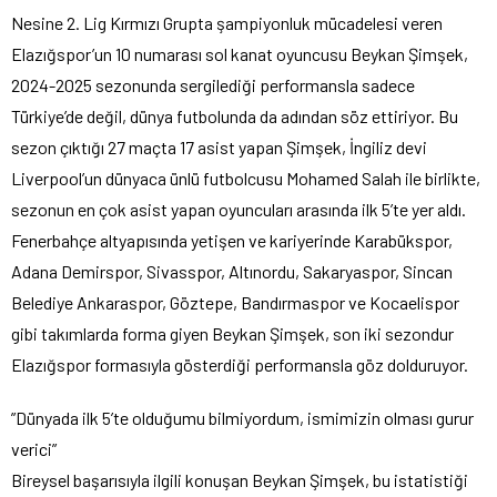
Nesine 2. Lig Kırmızı Grupta şampiyonluk mücadelesi veren
Elazığspor’un 10 numarası sol kanat oyuncusu Beykan Şimşek,
2024-2025 sezonunda sergilediği performansla sadece
Türkiye’de değil, dünya futbolunda da adından söz ettiriyor. Bu
sezon çıktığı 27 maçta 17 asist yapan Şimşek, İngiliz devi
Liverpool’un dünyaca ünlü futbolcusu Mohamed Salah ile birlikte,
sezonun en çok asist yapan oyuncuları arasında ilk 5’te yer aldı.
Fenerbahçe altyapısında yetişen ve kariyerinde Karabükspor,
Adana Demirspor, Sivasspor, Altınordu, Sakaryaspor, Sincan
Belediye Ankaraspor, Göztepe, Bandırmaspor ve Kocaelispor
gibi takımlarda forma giyen Beykan Şimşek, son iki sezondur
Elazığspor formasıyla gösterdiği performansla göz dolduruyor.
”Dünyada ilk 5’te olduğumu bilmiyordum, ismimizin olması gurur
verici”
Bireysel başarısıyla ilgili konuşan Beykan Şimşek, bu istatistiği