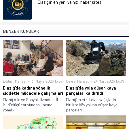
Elazığ'ın en yeni ve hızlı haber sitesi
BENZER KONULAR
Eğitim
,
Manşet
31 Mayıs 2025 13:57
Çevre
,
Manşet
24 Mart 2025 13:09
Elazığ’da kadına yönelik
Elazığ’da yola düşen kaya
şiddetle mücadele çalışmaları
parçaları kaldırıldı
Elazığ Aile ve Sosyal Hizmetler İl
Elazığ’da etkili olan yağışlarla
Müdürlüğü tarafından kadına
birlikte köy yoluna düşen kaya
yönelik...
parçaları,...