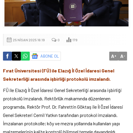
25 NISAN 2025 16:19
0
179
A
A
ABONE OL
+
-
Fırat Üniversitesi (FÜ) ile Elazığ İl Özel İdaresi Genel
Sekreterliği arasında işbirliği protokolü imzalandı.
FÜ ile Elazığ İl Özel İdaresi Genel Sekreterliği arasında işbirliği
protokolü imzalandı. Rektörlük makamında düzenlenen
programda, Rektör Prof. Dr. Fahrettin Göktaş ile İl Özel İdaresi
Genel Sekreteri Cemil Yatkın tarafından protokol imzalandı.
İmzalanan protokolle; köy ve mezra yollarında kullanılan yapı
malzemelerinin kalite kontrolü bilimsel temele dayandırıldı.