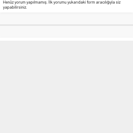
Henüz yorum yapılmamış. İlk yorumu yukarıdaki form aracılığıyla siz
yapabilirsiniz.
Elazığ’da üreticilere 2,5 ton gübre
dağıtıldı
Anasayfa
»
Çevre
»
Elazığ’da üreticilere 2,5 ton gübre dağıtıldı