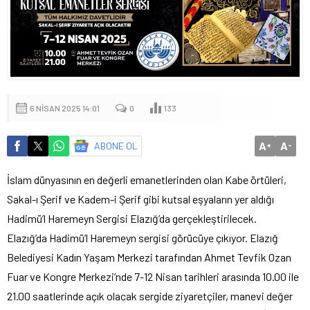
6 NISAN 2025 14:01
0
133
A
A
ABONE OL
+
-
İslam dünyasının en değerli emanetlerinden olan Kabe örtüleri,
Sakal-ı Şerif ve Kadem-i Şerif gibi kutsal eşyaların yer aldığı
Hadimü’l Haremeyn Sergisi Elazığ’da gerçekleştirilecek.
Elazığ’da Hadimü’l Haremeyn sergisi görücüye çıkıyor. Elazığ
Belediyesi Kadın Yaşam Merkezi tarafından Ahmet Tevfik Ozan
Fuar ve Kongre Merkezi’nde 7-12 Nisan tarihleri arasında 10.00 ile
21.00 saatlerinde açık olacak sergide ziyaretçiler, manevi değer