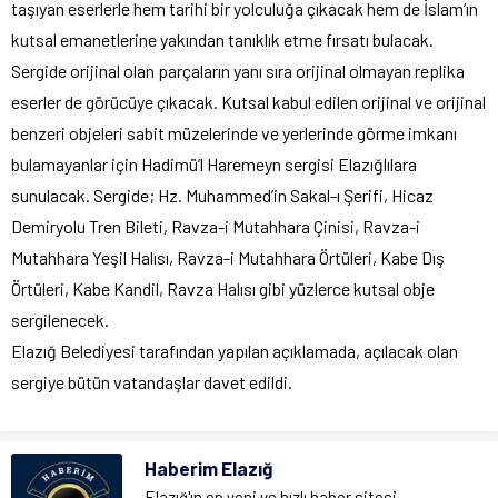
taşıyan eserlerle hem tarihi bir yolculuğa çıkacak hem de İslam’ın
kutsal emanetlerine yakından tanıklık etme fırsatı bulacak.
Sergide orijinal olan parçaların yanı sıra orijinal olmayan replika
eserler de görücüye çıkacak. Kutsal kabul edilen orijinal ve orijinal
benzeri objeleri sabit müzelerinde ve yerlerinde görme imkanı
bulamayanlar için Hadimü’l Haremeyn sergisi Elazığlılara
sunulacak. Sergide; Hz. Muhammed’in Sakal-ı Şerifi, Hicaz
Demiryolu Tren Bileti, Ravza-i Mutahhara Çinisi, Ravza-i
Mutahhara Yeşil Halısı, Ravza-i Mutahhara Örtüleri, Kabe Dış
Örtüleri, Kabe Kandil, Ravza Halısı gibi yüzlerce kutsal obje
sergilenecek.
Elazığ Belediyesi tarafından yapılan açıklamada, açılacak olan
sergiye bütün vatandaşlar davet edildi.
Haberim Elazığ
Elazığ'ın en yeni ve hızlı haber sitesi