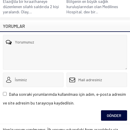
Elazığ’da bir kıraathaneye
Bölgenin en büyük sağlık
düzenlenen silahlı saldırıda 2 kişi
kuruluşlarından olan Medilines
yaralandı. Olay,...
Hospital, dev bir...
YORUMLAR
Daha sonraki yorumlarımda kullanılması için adım, e-posta adresim
ve site adresim bu tarayıcıya kaydedilsin.
Henüz yorum yapılmamış. İlk yorumu yukarıdaki form aracılığıyla siz