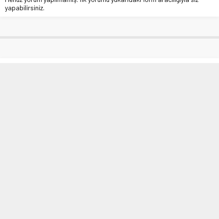
yapabilirsiniz.
Başkan Şerifoğulları, kent genelinde
incelemelerini sürdürüyor
Anasayfa
»
Çevre
»
Başkan Şerifoğulları, kent genelinde incelemelerini
sürdürüyor