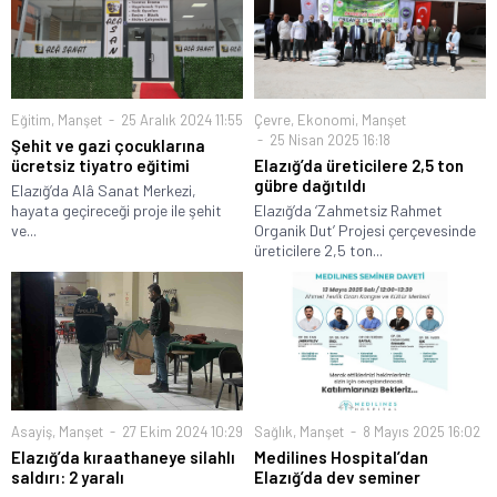
Eğitim
,
Manşet
25 Aralık 2024 11:55
Çevre
,
Ekonomi
,
Manşet
25 Nisan 2025 16:18
Şehit ve gazi çocuklarına
ücretsiz tiyatro eğitimi
Elazığ’da üreticilere 2,5 ton
gübre dağıtıldı
Elazığ’da Alâ Sanat Merkezi,
hayata geçireceği proje ile şehit
Elazığ’da ‘Zahmetsiz Rahmet
ve...
Organik Dut’ Projesi çerçevesinde
üreticilere 2,5 ton...
Asayiş
,
Manşet
27 Ekim 2024 10:29
Sağlık
,
Manşet
8 Mayıs 2025 16:02
Elazığ’da kıraathaneye silahlı
Medilines Hospital’dan
saldırı: 2 yaralı
Elazığ’da dev seminer