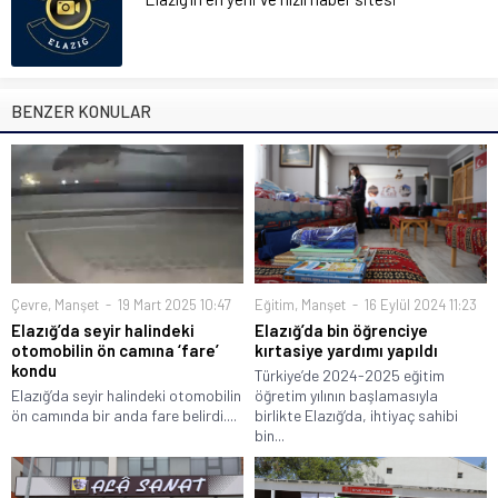
BENZER KONULAR
Çevre
,
Manşet
19 Mart 2025 10:47
Eğitim
,
Manşet
16 Eylül 2024 11:23
Elazığ’da seyir halindeki
Elazığ’da bin öğrenciye
otomobilin ön camına ‘fare’
kırtasiye yardımı yapıldı
kondu
Türkiye’de 2024-2025 eğitim
Elazığ’da seyir halindeki otomobilin
öğretim yılının başlamasıyla
ön camında bir anda fare belirdi....
birlikte Elazığ‘da, ihtiyaç sahibi
bin...