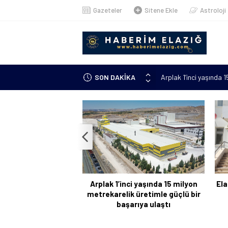
Gazeteler
Sitene Ekle
Astroloji
Arplak 1’inci yaşında 
SON DAKİKA
Elazığ’da çöp konteyn
Meteorolojiden uyarı: 
çıkacak”
Metan gazından şehit o
Kanser hastası annesi 
kursuna yazıldı
Arplak 1’inci yaşında 15 milyon
Ela
metrekarelik üretimle güçlü bir
başarıya ulaştı