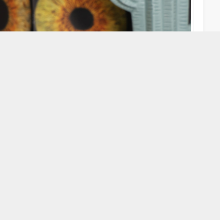
A
A
+
-
lye ve çiçek gibi hediyeler yerine ‘iris’ fotoğrafına yönelen
 boyu yanlarında hissediyor.