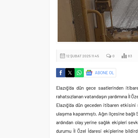
12 ŞUBAT 2025 11:45
0
83
ABONE OL
Elazığ’da dün gece saatlerinden itibar
rahatsızlanan vatandaşın yardımına İl Özel
Elazığ’da dün geceden itibaren etkisini
ulaşıma kapanmıştı. Ağın ilçesine bağlı
ardından olay yerine sağlık ekipleri sev
durumu İl Özel İdaresi ekiplerine bildir