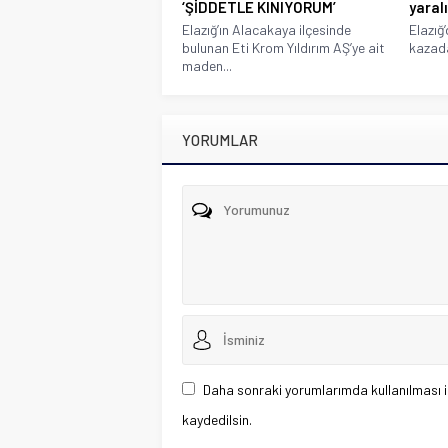
‘ŞİDDETLE KINIYORUM’
yaralı
Elazığ’ın Alacakaya ilçesinde
Elazığ
bulunan Eti Krom Yıldırım AŞ’ye ait
kazada
maden...
YORUMLAR
Daha sonraki yorumlarımda kullanılması i
kaydedilsin.