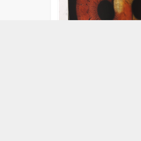
12 ŞUBAT 2025 11:29
0
134
ABONE OL
Elazığ’da 14 Şubat Sevgililer Günü’nde ko
vatandaşlar, sevdiklerinin gözlerini ömür