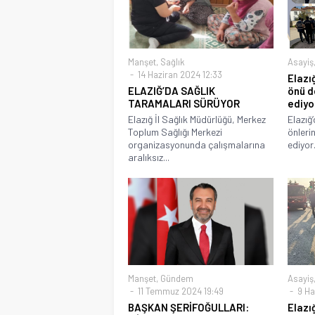
Manşet
,
Sağlık
Asayiş
14 Haziran 2024 12:33
Elazığ
ELAZIĞ’DA SAĞLIK
önü d
TARAMALARI SÜRÜYOR
ediyo
Elazığ İl Sağlık Müdürlüğü, Merkez
Elazığ’
Toplum Sağlığı Merkezi
önleri
organizasyonunda çalışmalarına
ediyor. 
aralıksız...
Manşet
,
Gündem
Asayiş
11 Temmuz 2024 19:49
9 Ha
BAŞKAN ŞERİFOĞULLARI:
Elazı