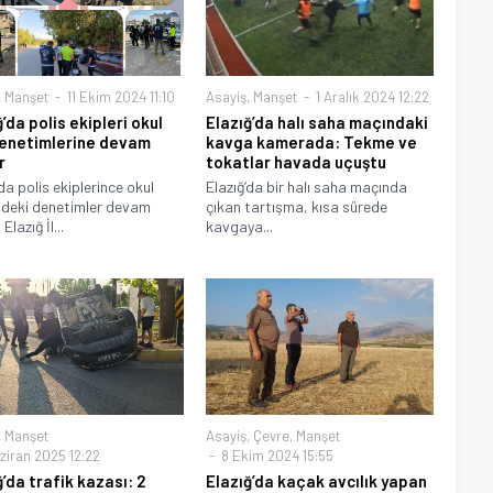
,
Manşet
11 Ekim 2024 11:10
Asayiş
,
Manşet
1 Aralık 2024 12:22
’da polis ekipleri okul
Elazığ’da halı saha maçındaki
enetimlerine devam
kavga kamerada: Tekme ve
r
tokatlar havada uçuştu
da polis ekiplerince okul
Elazığ‘da bir halı saha maçında
ndeki denetimler devam
çıkan tartışma, kısa sürede
Elazığ İl...
kavgaya...
,
Manşet
Asayiş
,
Çevre
,
Manşet
ziran 2025 12:22
8 Ekim 2024 15:55
ğ’da trafik kazası: 2
Elazığ’da kaçak avcılık yapan