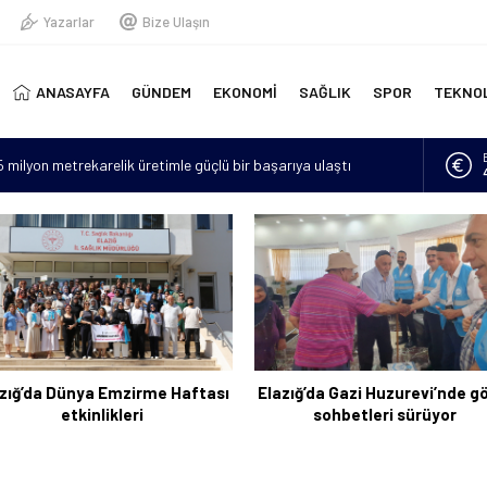
Yazarlar
Bize Ulaşın
ANASAYFA
GÜNDEM
EKONOMİ
SAĞLIK
SPOR
TEKNO
15 milyon metrekarelik üretimle güçlü bir başarıya ulaştı
erinde yeni doğmuş bebek bulundu
“Hava sıcaklıkları mevsim normallerinin 4 ila 6 derece üzerine
lan asker sayısı 12’ye yükseldi
için 6 bin kilometre geldi: Tercüman bulamadığı için Türkçe
zığ’da Dünya Emzirme Haftası
Elazığ’da Gazi Huzurevi’nde g
etkinlikleri
sohbetleri sürüyor