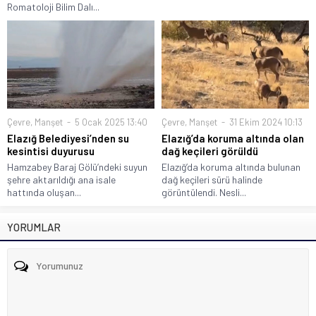
Romatoloji Bilim Dalı...
Çevre
,
Manşet
5 Ocak 2025 13:40
Çevre
,
Manşet
31 Ekim 2024 10:13
Elazığ Belediyesi’nden su
Elazığ’da koruma altında olan
kesintisi duyurusu
dağ keçileri görüldü
Hamzabey Baraj Gölü’ndeki suyun
Elazığ’da koruma altında bulunan
şehre aktarıldığı ana isale
dağ keçileri sürü halinde
hattında oluşan...
görüntülendi. Nesli...
YORUMLAR