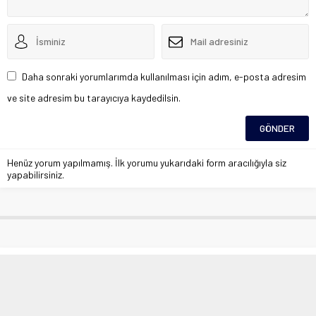
Daha sonraki yorumlarımda kullanılması için adım, e-posta adresim
ve site adresim bu tarayıcıya kaydedilsin.
Henüz yorum yapılmamış. İlk yorumu yukarıdaki form aracılığıyla siz
yapabilirsiniz.
Elazığ’da çocuklarda ileri yaşam
desteği konulu eğitim
Anasayfa
»
Eğitim
»
Elazığ’da çocuklarda ileri yaşam desteği konulu eğitim