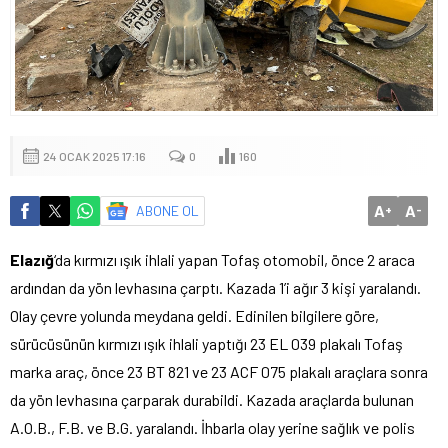
24 OCAK 2025 17:16
0
160
A
A
ABONE OL
+
-
Elazığ
‘da kırmızı ışık ihlali yapan Tofaş otomobil, önce 2 araca
ardından da yön levhasına çarptı. Kazada 1’i ağır 3 kişi yaralandı.
Olay çevre yolunda meydana geldi. Edinilen bilgilere göre,
sürücüsünün kırmızı ışık ihlali yaptığı 23 EL 039 plakalı Tofaş
marka araç, önce 23 BT 821 ve 23 ACF 075 plakalı araçlara sonra
da yön levhasına çarparak durabildi. Kazada araçlarda bulunan
A.O.B., F.B. ve B.G. yaralandı. İhbarla olay yerine sağlık ve polis