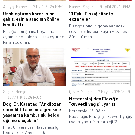
Asayiş
,
Manşet
2 Eylül 2024 14:54
Manşet
,
Sağlık
19 Eylül 2024 09:13
Uzaklaştırma kararı olan
19 Eylül Elazığ nöbetçi
şahıs, eşinin aracının önüne
eczaneler
kendi attı
Elazığ’da bugün görev yapacak
Elazığ’da bir şahıs, boşanma
eczaneler listesi: Büşra Eczanesi
aşamasında olan ve uzaklaştırma
Sürsürü mah....
kararı bulunan...
Sağlık
,
Manşet
Çevre
,
Manşet
2 Mayıs 2025 13:09
26 Aralık 2024 14:03
Meteorolojiden Elazığ’a
Doç. Dr. Karataş: ”Ankilozan
“kuvvetli yağış” uyarısı
spondilit tanısında gecikme
Meteoroloji 13. Bölge
yaşanırsa kamburluk, belde
Müdürlüğü, Elazığ için kuvvetli yağış
eğilme oluşabilir”
uyarısı yaptı. Meteoroloji 13....
Fırat Üniversitesi Hastanesi İç
Hastalıkları Anabilim Dalı