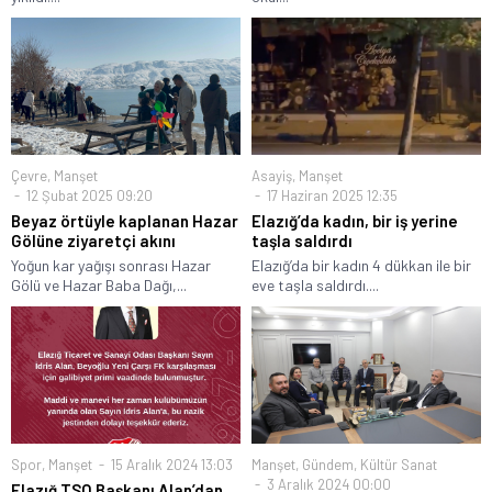
Çevre
,
Manşet
Asayiş
,
Manşet
12 Şubat 2025 09:20
17 Haziran 2025 12:35
Beyaz örtüyle kaplanan Hazar
Elazığ’da kadın, bir iş yerine
Gölüne ziyaretçi akını
taşla saldırdı
Yoğun kar yağışı sonrası Hazar
Elazığ’da bir kadın 4 dükkan ile bir
Gölü ve Hazar Baba Dağı,...
eve taşla saldırdı....
Spor
,
Manşet
15 Aralık 2024 13:03
Manşet
,
Gündem
,
Kültür Sanat
3 Aralık 2024 00:00
Elazığ TSO Başkanı Alan’dan