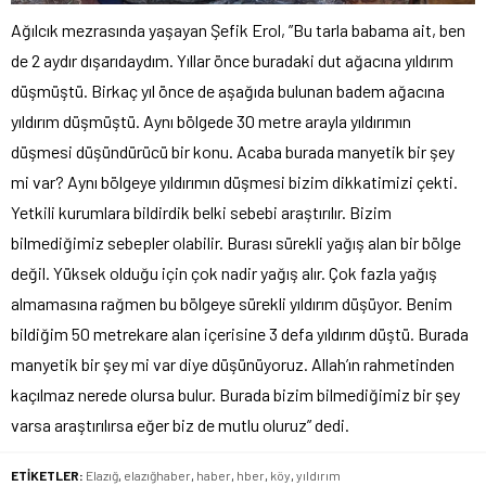
Ağılcık mezrasında yaşayan Şefik Erol, ”Bu tarla babama ait, ben
de 2 aydır dışarıdaydım. Yıllar önce buradaki dut ağacına yıldırım
düşmüştü. Birkaç yıl önce de aşağıda bulunan badem ağacına
yıldırım düşmüştü. Aynı bölgede 30 metre arayla yıldırımın
düşmesi düşündürücü bir konu. Acaba burada manyetik bir şey
mi var? Aynı bölgeye yıldırımın düşmesi bizim dikkatimizi çekti.
Yetkili kurumlara bildirdik belki sebebi araştırılır. Bizim
bilmediğimiz sebepler olabilir. Burası sürekli yağış alan bir bölge
değil. Yüksek olduğu için çok nadir yağış alır. Çok fazla yağış
almamasına rağmen bu bölgeye sürekli yıldırım düşüyor. Benim
bildiğim 50 metrekare alan içerisine 3 defa yıldırım düştü. Burada
manyetik bir şey mi var diye düşünüyoruz. Allah’ın rahmetinden
kaçılmaz nerede olursa bulur. Burada bizim bilmediğimiz bir şey
varsa araştırılırsa eğer biz de mutlu oluruz” dedi.
ETİKETLER:
Elazığ
,
elazığhaber
,
haber
,
hber
,
köy
,
yıldırım