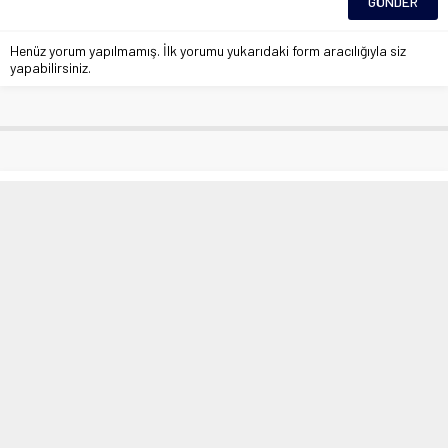
Henüz yorum yapılmamış. İlk yorumu yukarıdaki form aracılığıyla siz
yapabilirsiniz.
Otomobil ile scooter çarpıştı: 2
yaralı
Anasayfa
»
Asayiş
»
Otomobil ile scooter çarpıştı: 2 yaralı