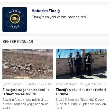
Haberim Elazığ
Elazığ'ın en yeni ve hızlı haber sitesi
BENZER KONULAR
Çevre
,
Manşet
9 Aralık 2024 15:54
Asayiş
,
Manşet
27 Eylül 2024 12:04
Elazığ’da sağanak nedeni ile
Elazığ’da okul önü denetimleri
istinat duvarı yıkıldı
sürüyor
Elazığ’ın Arıcak ilçesinde istinat
Elazığ İl Emniyet Müdürlüğü Çocuk
duvarı, sağanak yağış nedeni ile
Şube Müdürlüğü ekiplerince yapılan
yıkıldı....
okul...