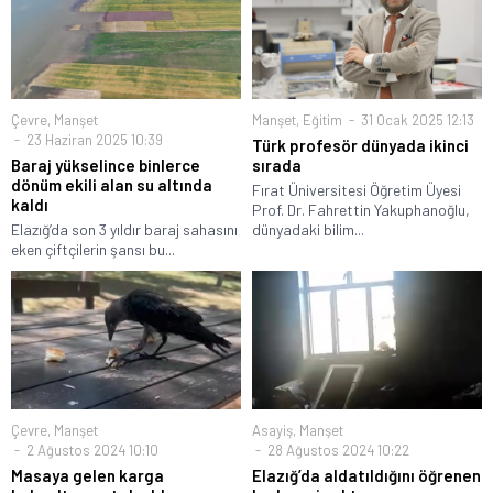
Çevre
,
Manşet
Manşet
,
Eğitim
31 Ocak 2025 12:13
23 Haziran 2025 10:39
Türk profesör dünyada ikinci
Baraj yükselince binlerce
sırada
dönüm ekili alan su altında
Fırat Üniversitesi Öğretim Üyesi
kaldı
Prof. Dr. Fahrettin Yakuphanoğlu,
Elazığ’da son 3 yıldır baraj sahasını
dünyadaki bilim...
eken çiftçilerin şansı bu...
Çevre
,
Manşet
Asayiş
,
Manşet
2 Ağustos 2024 10:10
28 Ağustos 2024 10:22
Masaya gelen karga
Elazığ’da aldatıldığını öğrenen