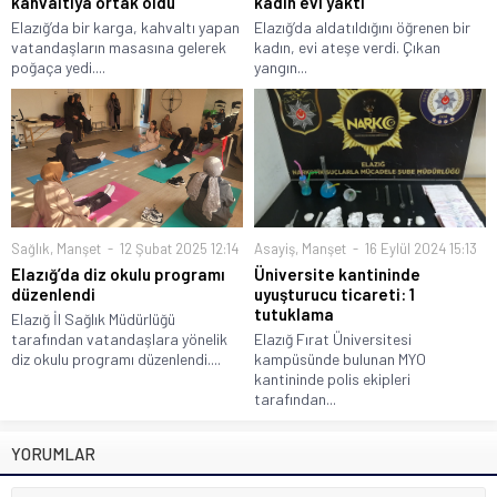
kahvaltıya ortak oldu
kadın evi yaktı
Elazığ’da bir karga, kahvaltı yapan
Elazığ’da aldatıldığını öğrenen bir
vatandaşların masasına gelerek
kadın, evi ateşe verdi. Çıkan
poğaça yedi....
yangın...
Sağlık
,
Manşet
12 Şubat 2025 12:14
Asayiş
,
Manşet
16 Eylül 2024 15:13
Elazığ’da diz okulu programı
Üniversite kantininde
düzenlendi
uyuşturucu ticareti: 1
tutuklama
Elazığ İl Sağlık Müdürlüğü
tarafından vatandaşlara yönelik
Elazığ Fırat Üniversitesi
diz okulu programı düzenlendi....
kampüsünde bulunan MYO
kantininde polis ekipleri
tarafından...
YORUMLAR