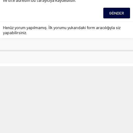
ve site adresim bu tarayıcıya kaydedilsin.
Henüz yorum yapılmamış. İlk yorumu yukarıdaki form aracılığıyla siz
yapabilirsiniz.
Elazığ’da demir yüklü kamyonun
tehlikeli yolculuğu kameraya yansıdı
Anasayfa
»
Asayiş
»
Elazığ’da demir yüklü kamyonun tehlikeli yolculuğu
kameraya yansıdı