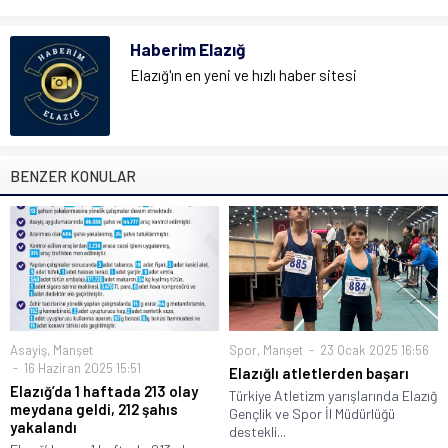
Haberim Elazığ
Elazığ'ın en yeni ve hızlı haber sitesi
BENZER KONULAR
Asayiş
,
Manşet
Spor
,
Manşet
23 Ocak 2025 16:56
16 Haziran 2025 15:51
Elazığlı atletlerden başarı
Elazığ’da 1 haftada 213 olay
Türkiye Atletizm yarışlarında Elazığ
meydana geldi, 212 şahıs
Gençlik ve Spor İl Müdürlüğü
yakalandı
destekli...