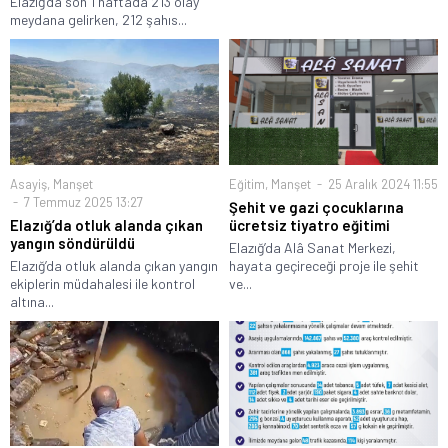
Elazığ’da son 1 haftada 213 olay
meydana gelirken, 212 şahıs...
Asayiş
,
Manşet
Eğitim
,
Manşet
25 Aralık 2024 11:55
7 Temmuz 2025 13:27
Şehit ve gazi çocuklarına
Elazığ’da otluk alanda çıkan
ücretsiz tiyatro eğitimi
yangın söndürüldü
Elazığ’da Alâ Sanat Merkezi,
Elazığ’da otluk alanda çıkan yangın
hayata geçireceği proje ile şehit
ekiplerin müdahalesi ile kontrol
ve...
altına...