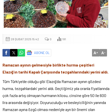
28 ŞUBAT 2025 15:42
0
191
A
A
ABONE OL
+
-
Ramazan ayının gelmesiyle birlikte hurma çeşitleri
Elazığ’ın tarihi Kapalı Çarşısında tezgahlarındaki yerini aldı.
Tüm Türkiye’de olduğu gibi Elazığ’da Ramazan ayının gözdesi
hurma, tezgahlardaki yerini aldı. Geçtiğimiz yıla oranla fiyatlarında
çok fazla artış olmayan hurmanın kilosu, cinsine göre 50 ile 600
lira arasında değişiyor. Doyuruculuğu ve besleyiciliğinin yanında
Ramazan ayına özgü olması nedeniyle ayrı bir önemi olan