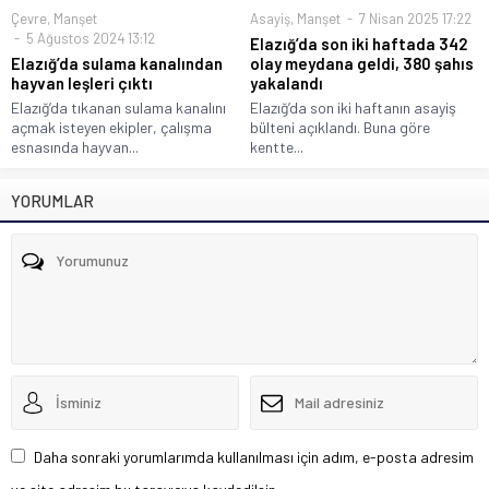
Çevre
,
Manşet
Asayiş
,
Manşet
7 Nisan 2025 17:22
5 Ağustos 2024 13:12
Elazığ’da son iki haftada 342
Elazığ’da sulama kanalından
olay meydana geldi, 380 şahıs
hayvan leşleri çıktı
yakalandı
Elazığ’da tıkanan sulama kanalını
Elazığ’da son iki haftanın asayiş
açmak isteyen ekipler, çalışma
bülteni açıklandı. Buna göre
esnasında hayvan...
kentte...
YORUMLAR
Daha sonraki yorumlarımda kullanılması için adım, e-posta adresim