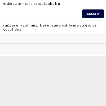
ve site adresim bu tarayıcıya kaydedilsin.
Henüz yorum yapılmamış. İlk yorumu yukarıdaki form aracılığıyla siz
yapabilirsiniz.
Elazığ’da nisan ayında kar sürprizi
Anasayfa
»
Çevre
»
Elazığ’da nisan ayında kar sürprizi