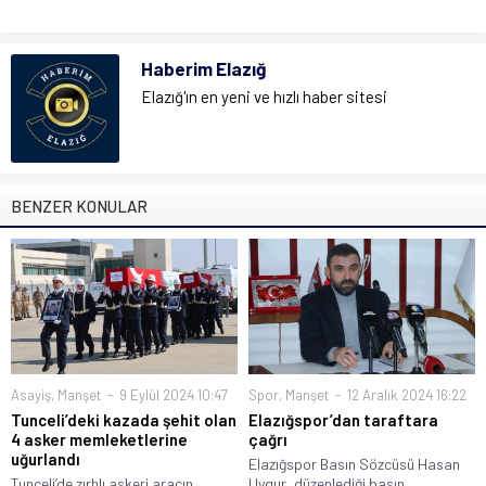
Haberim Elazığ
Elazığ'ın en yeni ve hızlı haber sitesi
BENZER KONULAR
Asayiş
,
Manşet
9 Eylül 2024 10:47
Spor
,
Manşet
12 Aralık 2024 16:22
Tunceli’deki kazada şehit olan
Elazığspor’dan taraftara
4 asker memleketlerine
çağrı
uğurlandı
Elazığspor Basın Sözcüsü Hasan
Tunceli’de zırhlı askeri aracın
Uygur, düzenlediği basın