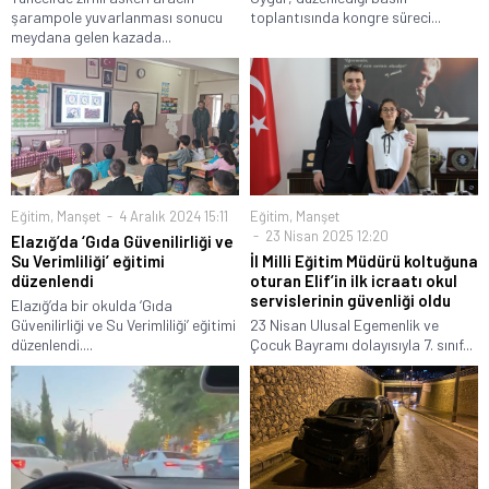
şarampole yuvarlanması sonucu
toplantısında kongre süreci...
meydana gelen kazada...
Eğitim
,
Manşet
4 Aralık 2024 15:11
Eğitim
,
Manşet
23 Nisan 2025 12:20
Elazığ’da ‘Gıda Güvenilirliği ve
Su Verimliliği’ eğitimi
İl Milli Eğitim Müdürü koltuğuna
düzenlendi
oturan Elif’in ilk icraatı okul
servislerinin güvenliği oldu
Elazığ’da bir okulda ‘Gıda
Güvenilirliği ve Su Verimliliği’ eğitimi
23 Nisan Ulusal Egemenlik ve
düzenlendi....
Çocuk Bayramı dolayısıyla 7. sınıf...