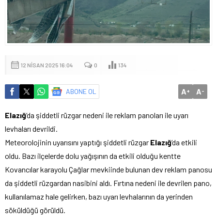
12 NISAN 2025 16:04
0
134
A
A
ABONE OL
+
-
Elazığ
‘da şiddetli rüzgar nedeni ile reklam panoları ile uyarı
levhaları devrildi.
Meteorolojinin uyarısını yaptığı şiddetli rüzgar
Elazığ
‘da etkili
oldu. Bazı ilçelerde dolu yağışının da etkili olduğu kentte
Kovancılar karayolu Çağlar mevkiinde bulunan dev reklam panosu
da şiddetli rüzgardan nasibini aldı. Fırtına nedeni ile devrilen pano,
kullanılamaz hale gelirken, bazı uyarı levhalarının da yerinden
söküldüğü görüldü.