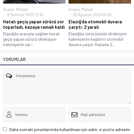
Asayiş
,
Manşet
Asayiş
,
Manşet
8 Temmuz 2025 12:43
26 Ağustos 2024 10:05
Hatalı geçiş yapan sürücü zor
Elazığ’da otomobil duvara
toparladı, kazaya ramak kaldı
çarptı: 2 yaralı
Elazığ’da aracıyla sağdan hatalı
Elazığ’da sürücüsünün direksiyon
geçiş yapan sürücü direksiyon
hakimiyetini kaybetti otomobil
hakimiyetini zar...
duvara çarptı. Kazada 2...
YORUMLAR
Daha sonraki yorumlarımda kullanılması için adım, e-posta adresim