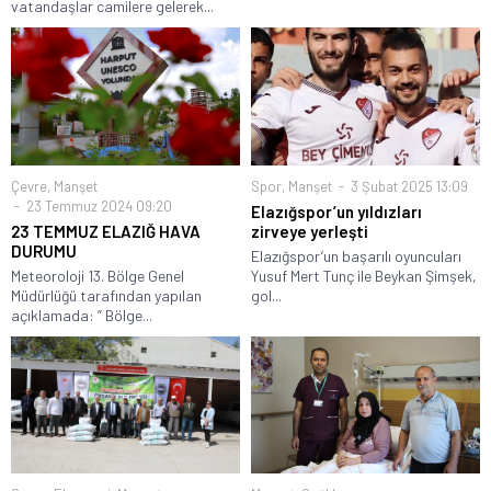
vatandaşlar camilere gelerek...
Çevre
,
Manşet
Spor
,
Manşet
3 Şubat 2025 13:09
23 Temmuz 2024 09:20
Elazığspor’un yıldızları
23 TEMMUZ ELAZIĞ HAVA
zirveye yerleşti
DURUMU
Elazığspor’un başarılı oyuncuları
Meteoroloji 13. Bölge Genel
Yusuf Mert Tunç ile Beykan Şimşek,
Müdürlüğü tarafından yapılan
gol...
açıklamada: ” Bölge...