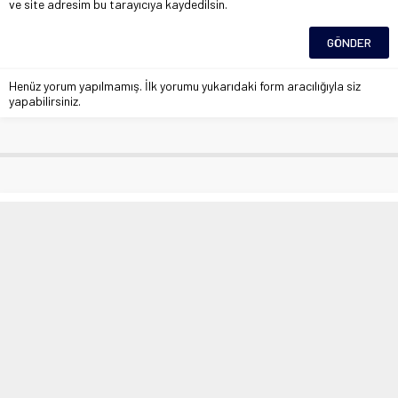
ve site adresim bu tarayıcıya kaydedilsin.
Henüz yorum yapılmamış. İlk yorumu yukarıdaki form aracılığıyla siz
yapabilirsiniz.
Meteorolojiden Elazığ için kuvvetli
kar uyarısı
Anasayfa
»
Çevre
»
Meteorolojiden Elazığ için kuvvetli kar uyarısı