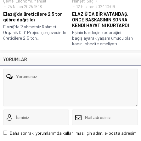
Çevre
,
Ekonomi
,
Manşet
Manşet
,
Sağlık
25 Nisan 2025 16:18
12 Haziran 2024 10:09
Elazığ’da üreticilere 2,5 ton
ELAZIĞ’DA BİR VATANDAŞ,
gübre dağıtıldı
ÖNCE BAŞKASININ SONRA
KENDİ HAYATINI KURTARDI
Elazığ’da ‘Zahmetsiz Rahmet
Organik Dut’ Projesi çerçevesinde
Eşinin kardeşine böbreğini
üreticilere 2,5 ton...
bağışlayarak yaşam umudu olan
kadın, obezite ameliyatı...
YORUMLAR
Daha sonraki yorumlarımda kullanılması için adım, e-posta adresim