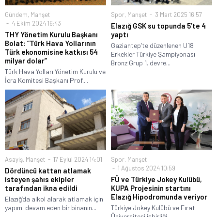
Gündem
,
Manşet
Spor
,
Manşet
3 Mart 2025 16:57
4 Ekim 2024 16:43
Elazığ GSK su topunda 5’te 4
THY Yönetim Kurulu Başkanı
yaptı
Bolat: “Türk Hava Yollarının
Gaziantep’te düzenlenen U18
Türk ekonomisine katkısı 54
Erkekler Türkiye Şampiyonası
milyar dolar”
Bronz Grup 1. devre...
Türk Hava Yolları Yönetim Kurulu ve
İcra Komitesi Başkanı Prof....
Asayiş
,
Manşet
17 Eylül 2024 14:01
Spor
,
Manşet
1 Ağustos 2024 10:59
Dördüncü kattan atlamak
isteyen şahıs ekipler
FÜ ve Türkiye Jokey Kulübü,
tarafından ikna edildi
KUPA Projesinin startını
Elazığ Hipodromunda veriyor
Elazığ’da alkol alarak atlamak için
yapımı devam eden bir binanın...
Türkiye Jokey Kulübü ve Fırat
Üniversitesi işbirliği