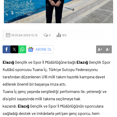
19 OCAK 2025 12:13
0
183
A
A
ABONE OL
+
-
Elazığ
Gençlik ve Spor İl Müdürlüğüne bağlı
Elazığ
Gençlik Spor
Kulübü sporcusu Tuana İç, Türkiye Sutopu Federasyonu
tarafından düzenlenen U16 milli takım hazırlık kampına davet
edilerek önemli bir başarıya imza attı.
Tuana İç genç yaşında sergilediği performans ile, yeteneği ve
disiplini sayesinde milli takıma seçilmeye hak
kazandı.
Elazığ
Gençlik ve Spor İl Müdürlüğünün sporculara
sağladığı destek ve imkânlarla yetişen genç sporcu, hem