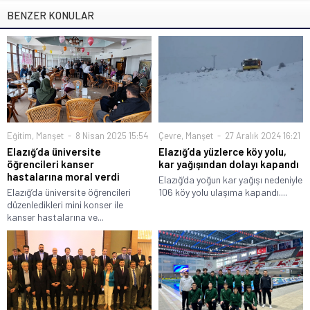
BENZER KONULAR
Eğitim
,
Manşet
8 Nisan 2025 15:54
Çevre
,
Manşet
27 Aralık 2024 16:21
Elazığ’da üniversite
Elazığ’da yüzlerce köy yolu,
öğrencileri kanser
kar yağışından dolayı kapandı
hastalarına moral verdi
Elazığ‘da yoğun kar yağışı nedeniyle
Elazığ’da üniversite öğrencileri
106 köy yolu ulaşıma kapandı....
düzenledikleri mini konser ile
kanser hastalarına ve...