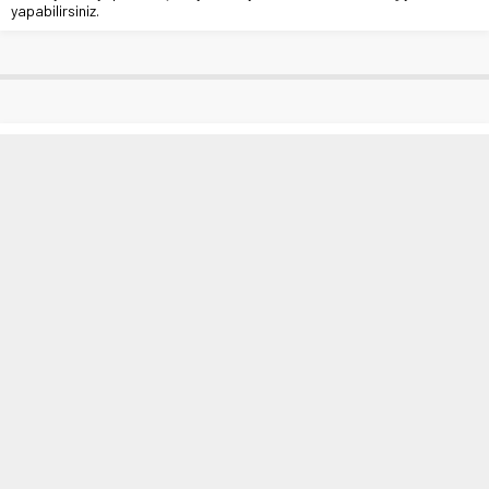
yapabilirsiniz.
Elazığ’ın yenilgisiz sporcusu, gözünü
Türkiye şampiyonasına çevirdi
Anasayfa
»
Haberde İnsan
»
Elazığ’ın yenilgisiz sporcusu, gözünü Türkiye
şampiyonasına çevirdi