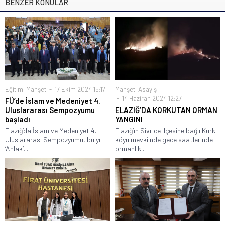
BENZER KONULAR
Eğitim
,
Manşet
17 Ekim 2024 15:17
Manşet
,
Asayiş
14 Haziran 2024 12:27
FÜ’de İslam ve Medeniyet 4.
Uluslararası Sempozyumu
ELAZIĞ’DA KORKUTAN ORMAN
başladı
YANGINI
Elazığ’da İslam ve Medeniyet 4.
Elazığ’ın Sivrice ilçesine bağlı Kürk
Uluslararası Sempozyumu, bu yıl
köyü mevkiinde gece saatlerinde
‘Ahlak’...
ormanlık...