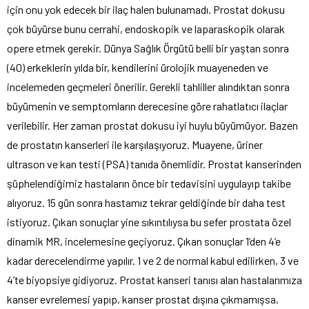
için onu yok edecek bir ilaç halen bulunamadı. Prostat dokusu
çok büyürse bunu cerrahi, endoskopik ve laparaskopik olarak
opere etmek gerekir. Dünya Sağlık Örgütü belli bir yaştan sonra
(40) erkeklerin yılda bir, kendilerini ürolojik muayeneden ve
incelemeden geçmeleri önerilir. Gerekli tahliller alındıktan sonra
büyümenin ve semptomların derecesine göre rahatlatıcı ilaçlar
verilebilir. Her zaman prostat dokusu iyi huylu büyümüyor. Bazen
de prostatın kanserleri ile karşılaşıyoruz. Muayene, üriner
ultrason ve kan testi (PSA) tanıda önemlidir. Prostat kanserinden
şüphelendiğimiz hastaların önce bir tedavisini uygulayıp takibe
alıyoruz. 15 gün sonra hastamız tekrar geldiğinde bir daha test
istiyoruz. Çıkan sonuçlar yine sıkıntılıysa bu sefer prostata özel
dinamik MR, incelemesine geçiyoruz. Çıkan sonuçlar 1’den 4’e
kadar derecelendirme yapılır. 1 ve 2 de normal kabul edilirken, 3 ve
4’te biyopsiye gidiyoruz. Prostat kanseri tanısı alan hastalarımıza
kanser evrelemesi yapıp, kanser prostat dışına çıkmamışsa,