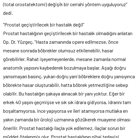
(total orostatektomi) değişik bir cerrahi yöntem uyguluyoruz”
dedi.
”Prostat geçiştirilecek bir hastalık değil”
Prostat hastalığının geçiştirilecek bir hastalık olmadığını anlatan
Op. Dr. Yüzgeç, “Hasta zamanında opere edilmezse, önce
mesane sonrada böbrekler olumsuz etkilenebilir, hasar
görebilirler. Rahat işeyemeyenlerde, mesane zamanla normal
anatomik yapısını kaybederek bozulmaya başlar. Aşağı doğru
yansımayan basınç, yukarı doğru yani böbreklere doğru yansıyınca
böbrekte hasar oluşturabilir, hatta böbrek yetmezliğine sebep
olabilir. Bu hastalığın şakaya alınacak bir yanı yoktur. Eğer bir
erkek 40 yaşını geçmişse ve sık sık idrara gidiyorsa, idrarını tam
boşaltamıyorsa, ince yapıyorsa ve ileri atamıyorsa mutlaka en
yakın zamanda bir üroloji uzmanına gözükerek muayene olması
önerilir. Prostat hastalığı ilaçla yok edilemez, ilaçlar sorun bir
müddet ötelenmiş olur. Prostat hastalığının nihai tedavisi