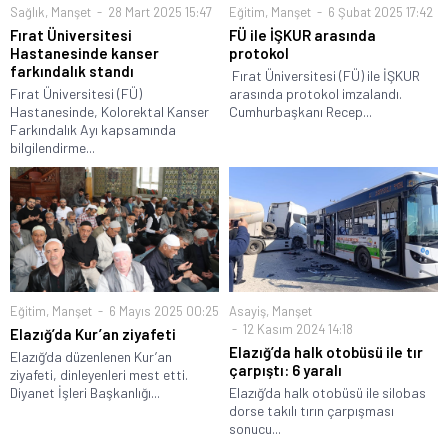
Sağlık
,
Manşet
28 Mart 2025 15:47
Eğitim
,
Manşet
6 Şubat 2025 17:42
Fırat Üniversitesi
FÜ ile İŞKUR arasında
Hastanesinde kanser
protokol
farkındalık standı
Fırat Üniversitesi (FÜ) ile İŞKUR
Fırat Üniversitesi (FÜ)
arasında protokol imzalandı.
Hastanesinde, Kolorektal Kanser
Cumhurbaşkanı Recep...
Farkındalık Ayı kapsamında
bilgilendirme...
Eğitim
,
Manşet
6 Mayıs 2025 00:25
Asayiş
,
Manşet
12 Kasım 2024 14:18
Elazığ’da Kur’an ziyafeti
Elazığ’da halk otobüsü ile tır
Elazığ‘da düzenlenen Kur’an
çarpıştı: 6 yaralı
ziyafeti, dinleyenleri mest etti.
Diyanet İşleri Başkanlığı...
Elazığ’da halk otobüsü ile silobas
dorse takılı tırın çarpışması
sonucu...