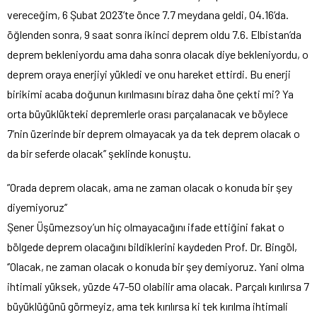
vereceğim, 6 Şubat 2023’te önce 7.7 meydana geldi, 04.16’da.
öğlenden sonra, 9 saat sonra ikinci deprem oldu 7.6. Elbistan’da
deprem bekleniyordu ama daha sonra olacak diye bekleniyordu, o
deprem oraya enerjiyi yükledi ve onu hareket ettirdi. Bu enerji
birikimi acaba doğunun kırılmasını biraz daha öne çekti mi? Ya
orta büyüklükteki depremlerle orası parçalanacak ve böylece
7’nin üzerinde bir deprem olmayacak ya da tek deprem olacak o
da bir seferde olacak’’ şeklinde konuştu.
”Orada deprem olacak, ama ne zaman olacak o konuda bir şey
diyemiyoruz’’
Şener Üşümezsoy’un hiç olmayacağını ifade ettiğini fakat o
bölgede deprem olacağını bildiklerini kaydeden Prof. Dr. Bingöl,
‘’Olacak, ne zaman olacak o konuda bir şey demiyoruz. Yani olma
ihtimali yüksek, yüzde 47-50 olabilir ama olacak. Parçalı kırılırsa 7
büyüklüğünü görmeyiz, ama tek kırılırsa ki tek kırılma ihtimali