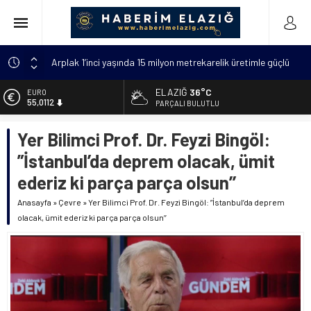
Arplak 1’inci yaşında 15 milyon metrekarelik üretimle güçlü
bir başarıya ulaştı
ELAZIĞ
36°C
EURO
Elazığ’da çöp konteynerinde yeni doğmuş bebek bulundu
55,0112
PARÇALI BULUTLU
Meteorolojiden uyarı: “Hava sıcaklıkları mevsim
ALTIN
normallerinin 4 ila 6 derece üzerine çıkacak”
Yer Bilimci Prof. Dr. Feyzi Bingöl:
6.519,97
Metan gazından şehit olan asker sayısı 12’ye yükseldi
”İstanbul’da deprem olacak, ümit
BİST
Kanser hastası annesi için 6 bin kilometre geldi: Tercüman
13.798,82
ederiz ki parça parça olsun’’
bulamadığı için Türkçe kursuna yazıldı
DOLAR
Anasayfa
»
Çevre
»
Yer Bilimci Prof. Dr. Feyzi Bingöl: ”İstanbul’da deprem
47,7025
olacak, ümit ederiz ki parça parça olsun’’