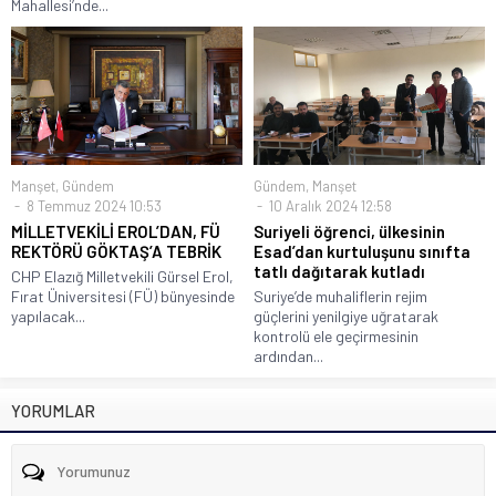
Mahallesi’nde...
Manşet
,
Gündem
Gündem
,
Manşet
8 Temmuz 2024 10:53
10 Aralık 2024 12:58
MİLLETVEKİLİ EROL’DAN, FÜ
Suriyeli öğrenci, ülkesinin
REKTÖRÜ GÖKTAŞ’A TEBRİK
Esad’dan kurtuluşunu sınıfta
tatlı dağıtarak kutladı
CHP Elazığ Milletvekili Gürsel Erol,
Fırat Üniversitesi (FÜ) bünyesinde
Suriye’de muhaliflerin rejim
yapılacak...
güçlerini yenilgiye uğratarak
kontrolü ele geçirmesinin
ardından...
YORUMLAR