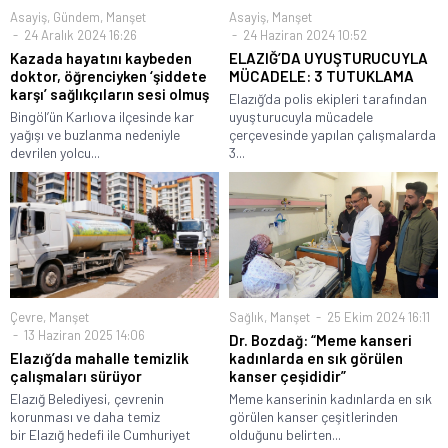
Asayiş
,
Gündem
,
Manşet
Asayiş
,
Manşet
24 Aralık 2024 16:26
24 Haziran 2024 10:52
Kazada hayatını kaybeden
ELAZIĞ’DA UYUŞTURUCUYLA
doktor, öğrenciyken ‘şiddete
MÜCADELE: 3 TUTUKLAMA
karşı’ sağlıkçıların sesi olmuş
Elazığ’da polis ekipleri tarafından
Bingöl’ün Karlıova ilçesinde kar
uyuşturucuyla mücadele
yağışı ve buzlanma nedeniyle
çerçevesinde yapılan çalışmalarda
devrilen yolcu...
3...
Çevre
,
Manşet
Sağlık
,
Manşet
25 Ekim 2024 16:11
13 Haziran 2025 14:06
Dr. Bozdağ: “Meme kanseri
Elazığ’da mahalle temizlik
kadınlarda en sık görülen
çalışmaları sürüyor
kanser çeşididir”
Elazığ Belediyesi, çevrenin
Meme kanserinin kadınlarda en sık
korunması ve daha temiz
görülen kanser çeşitlerinden
bir Elazığ hedefi ile Cumhuriyet
olduğunu belirten...