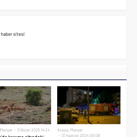
ı haber sitesi
Manşet
9 Nisan 2025 14:24
Asayiş
,
Manşet
13 Haziran 2024 00:08
’da koruma altındaki