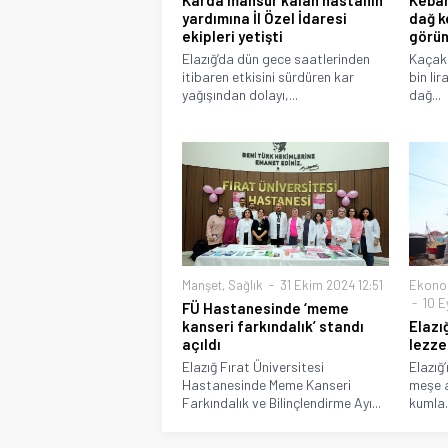
yardımına İl Özel İdaresi
dağ k
ekipleri yetişti
görün
Elazığ’da dün gece saatlerinden
Kaçak 
itibaren etkisini sürdüren kar
bin li
yağışından dolayı,...
dağ...
Manşet
,
Sağlık
31 Ekim 2024 12:51
Ekono
10 E
FÜ Hastanesinde ‘meme
kanseri farkındalık’ standı
Elazı
açıldı
lezze
Elazığ Fırat Üniversitesi
Elazığ
Hastanesinde Meme Kanseri
meşe a
Farkındalık ve Bilinçlendirme Ayı...
kumla.