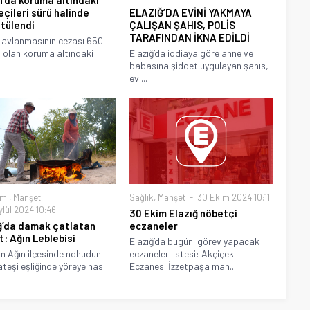
eçileri sürü halinde
ELAZIĞ’DA EVİNİ YAKMAYA
tülendi
ÇALIŞAN ŞAHIS, POLİS
TARAFINDAN İKNA EDİLDİ
avlanmasının cezası 650
ra olan koruma altındaki
Elazığ’da iddiaya göre anne ve
babasına şiddet uygulayan şahıs,
evi...
mi
,
Manşet
Sağlık
,
Manşet
30 Ekim 2024 10:11
ylül 2024 10:46
30 Ekim Elazığ nöbetçi
ğ’da damak çatlatan
eczaneler
t: Ağın Leblebisi
Elazığ’da bugün görev yapacak
‘ın Ağın ilçesinde nohudun
eczaneler listesi: Akçiçek
teşi eşliğinde yöreye has
Eczanesi İzzetpaşa mah....
..