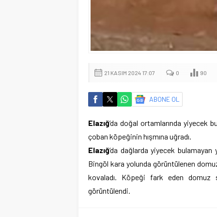
21 KASIM 2024 17:07
0
90
ABONE OL
Elazığ
’da doğal ortamlarında yiyecek b
çoban köpeğinin hışmına uğradı.
Elazığ
’da dağlarda yiyecek bulamayan 
Bingöl kara yolunda görüntülenen domu
kovaladı. Köpeği fark eden domuz s
görüntülendi.