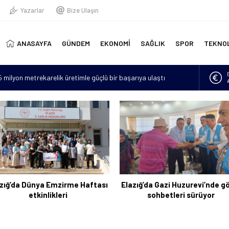
Yazarlar
Bize Ulaşın
ANASAYFA
GÜNDEM
EKONOMİ
SAĞLIK
SPOR
TEKNO
15 milyon metrekarelik üretimle güçlü bir başarıya ulaştı
erinde yeni doğmuş bebek bulundu
“Hava sıcaklıkları mevsim normallerinin 4 ila 6 derece üzerine
lan asker sayısı 12’ye yükseldi
için 6 bin kilometre geldi: Tercüman bulamadığı için Türkçe
zığ’da Dünya Emzirme Haftası
Elazığ’da Gazi Huzurevi’nde g
etkinlikleri
sohbetleri sürüyor