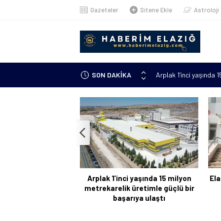
Gazeteler
Sitene Ekle
Astroloji
Arplak 1’inci yaşında 
SON DAKİKA
Elazığ’da çöp konteyn
Meteorolojiden uyarı: 
çıkacak”
Metan gazından şehit o
Kanser hastası annesi 
kursuna yazıldı
Arplak 1’inci yaşında 15 milyon
Ela
metrekarelik üretimle güçlü bir
başarıya ulaştı