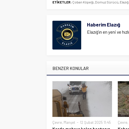
ETİKETLER:
Çoban Köpeği
,
Domuz Sürücü
,
Elazığ
Haberim Elazığ
Elazığ'ın en yeni ve hızl
BENZER KONULAR
Çevre
,
Manşet
12 Şubat 2025 11:45
Çevre
,
Karda mahsur kalan hastanın
Keban