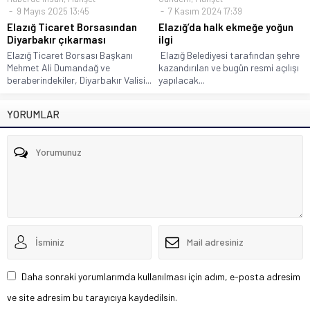
9 Mayıs 2025 13:45
7 Kasım 2024 17:39
Elazığ Ticaret Borsasından
Elazığ’da halk ekmeğe yoğun
Diyarbakır çıkarması
ilgi
Elazığ Ticaret Borsası Başkanı
Elazığ Belediyesi tarafından şehre
Mehmet Ali Dumandağ ve
kazandırılan ve bugün resmi açılışı
beraberindekiler, Diyarbakır Valisi...
yapılacak...
YORUMLAR
Daha sonraki yorumlarımda kullanılması için adım, e-posta adresim
ve site adresim bu tarayıcıya kaydedilsin.