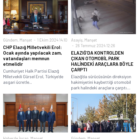
Gündem
,
Manşet
1 Ekim 2024 14:10
Asayiş
,
Manşet
26 Temmuz 2024 12:26
CHP Elazığ Milletvekili Erol:
Ocak ayında yapılacak zam,
ELAZIĞ’DA KONTROLDEN
vatandaşları memnun
ÇIKAN OTOMOBİL PARK
etmelidir
HALİNDEKİ ARAÇLARA BÖYLE
ÇARPTI
Cumhuriyet Halk Partisi Elazığ
Milletvekili Gürsel Erol, Türkiye’de
Elazığ’da sürücüsünün direksiyon
asgari ücretle...
hakimiyetini kaybettiği otomobil
park halindeki araçlara çarptı....
Haberde İnsan
,
Manşet
Gündem
,
Manşet