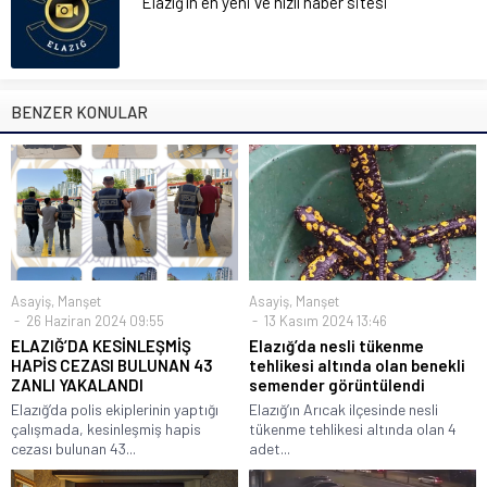
Elazığ'ın en yeni ve hızlı haber sitesi
BENZER KONULAR
Asayiş
,
Manşet
Asayiş
,
Manşet
26 Haziran 2024 09:55
13 Kasım 2024 13:46
ELAZIĞ’DA KESİNLEŞMİŞ
Elazığ’da nesli tükenme
HAPİS CEZASI BULUNAN 43
tehlikesi altında olan benekli
ZANLI YAKALANDI
semender görüntülendi
Elazığ’da polis ekiplerinin yaptığı
Elazığ’ın Arıcak ilçesinde nesli
çalışmada, kesinleşmiş hapis
tükenme tehlikesi altında olan 4
cezası bulunan 43...
adet...