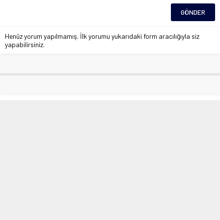
Henüz yorum yapılmamış. İlk yorumu yukarıdaki form aracılığıyla siz
yapabilirsiniz.
Elazığ’da bıçaklı kavga: 1 yaralı
Anasayfa
»
Asayiş
»
Elazığ’da bıçaklı kavga: 1 yaralı