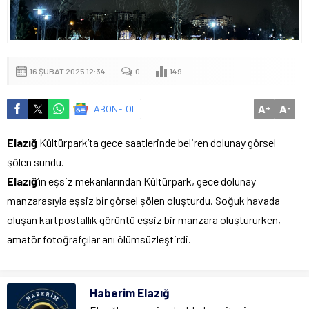
16 ŞUBAT 2025 12:34
0
149
A
A
ABONE OL
+
-
Elazığ
Kültürpark’ta gece saatlerinde beliren dolunay görsel
şölen sundu.
Elazığ
‘ın eşsiz mekanlarından Kültürpark, gece dolunay
manzarasıyla eşsiz bir görsel şölen oluşturdu. Soğuk havada
oluşan kartpostallık görüntü eşsiz bir manzara oluştururken,
amatör fotoğrafçılar anı ölümsüzleştirdi.
Haberim Elazığ