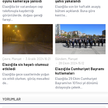
oyunu kameraya yansıdı
şahıs yakalandı
Elazığ‘da bir vatandaşın cep
Elazığ’da son bir haftalık asayiş
telefonuyla kaydettiği
bülteni açıklandı. Buna göre
görüntülerde, doğası gereği
kentte...
fareyi...
Çevre
,
Manşet
3 Aralık 2024 16:21
Gündem
,
Manşet
28 Ekim 2024 15:12
Elazığ’da sis hayatı olumsuz
etkiledi
Elazığ’da Cumhuriyet Bayramı
kutlamaları
Elazığ’da gece saatlerinde yoğun
sis etkili olurken, görüş mesafesi
Elazığ’da 29 Ekim Cumhuriyet
de...
Bayramı’nın 101’inci yıl dönümü
dolayısıyla çelenk...
YORUMLAR