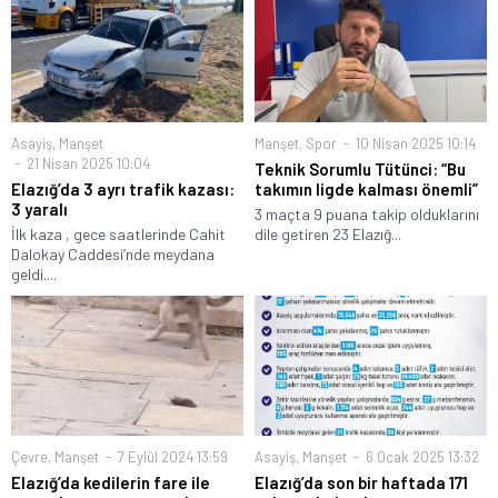
Asayiş
,
Manşet
Manşet
,
Spor
10 Nisan 2025 10:14
21 Nisan 2025 10:04
Teknik Sorumlu Tütünci: “Bu
Elazığ’da 3 ayrı trafik kazası:
takımın ligde kalması önemli”
3 yaralı
3 maçta 9 puana takip olduklarını
İlk kaza , gece saatlerinde Cahit
dile getiren 23 Elazığ...
Dalokay Caddesi’nde meydana
geldi....
Çevre
,
Manşet
7 Eylül 2024 13:59
Asayiş
,
Manşet
6 Ocak 2025 13:32
Elazığ’da kedilerin fare ile
Elazığ’da son bir haftada 171