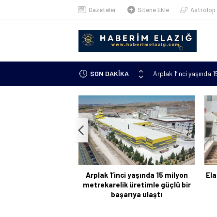
Gazeteler
Sitene Ekle
Astroloji
Arplak 1’inci yaşında 
SON DAKİKA
Elazığ’da çöp konteyn
Meteorolojiden uyarı: 
çıkacak”
Metan gazından şehit o
Kanser hastası annesi 
kursuna yazıldı
Arplak 1’inci yaşında 15 milyon
Ela
metrekarelik üretimle güçlü bir
başarıya ulaştı