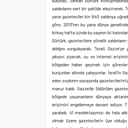
bulundu. Serkan Gürtürk konuşmasında, 
saldırılarını sert bir şekilde eleştirerek
yana gazeteciler bin 640 saldırıya uğra
göre, 2013’ten bu yana dünya genelind
birkaç hafta içinde bu sayının iki katından
Gürtürk, gazetecilere yönelik saldırıları
aldığını vurgulayarak, “İsrail, Gazze’ye 
yıkıyor, yiyecek, su ve internet eriş
bölgeden haber geçmek için görevlerin
kurşunları altında çalışıyorlar. İsrail’i
eden soykırım savaşında gazetecilerimiz
maruz kaldı. Gazze’de öldürülen gazeteci
bölgede yaşananların dünyaya aktarıl
erişimini engellemeye devam ediyor. 7 
yaraladı, 41 meslektaşımızı da hala al
olmak üzere gazetecilerin üye olduğu u