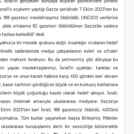
İsrail’in gerçekleri dünyaya duyuran gazetecilere yönelik
, “İsrail’in soykırım yaptığı Gazze şeridinde 7 Ekim 2023’ten bu
dı, 188 gazeteci meslektaşımız öldürüldü. UNESCO verilerine
e yılda ortalama 82 gazeteci öldürülürken Gazze’de sadece
 fazlası katledildi” dedi.
n yalnızca bir meslek grubunu değil, insanlığın vicdanını hedef
yönelik saldırılarında medya çalışanlarının evleri ve ofisleri
iminden mahrum bırakıyor. Bu da yetmezmiş gibi dünyaya bu
i yapan meslektaşlarımız, İsrail’in uçakları, tankları ve
n Gazze’ye ve onun kararlı halkına karşı 450 günden beri devam
, basın tarihinin gördüğü en büyük ve en korkunç katliamına
lerin büyük çoğunluğu kasıtlı olarak hedef alınıyor. İsrail,
masını önlemek amacıyla uluslararası medyanın Gazze’ye
Ekim 2023’ten beri İsrail, 188 gazeteciyi öldürdü, 400’ünü
ıkoymakta. Tüm bunlar yaşanırken başta Birleşmiş Milletler
luslararası kuruluşlarımı derin bir sessizliğe bürünmekle