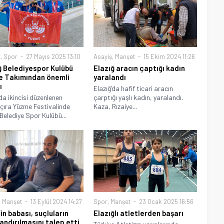
t
,
Spor
27 Mayıs 2025 13:10
Asayiş
,
Manşet
15 Ekim 2024 11:26
ğ Belediyespor Kulübü
Elazığ aracın çaptığı kadın
 Takımından önemli
yaralandı
ı
Elazığ’da hafif ticari aracın
’da ikincisi düzenlenen
çarptığı yaşlı kadın, yaralandı.
ıra Yüzme Festivalinde
Kaza, Rızaiye...
 Belediye Spor Kulübü...
,
Manşet
13 Eylül 2024 14:27
Spor
,
Manşet
23 Ocak 2025 16:56
in babası, suçluların
Elazığlı atletlerden başarı
andırılmasını talep etti