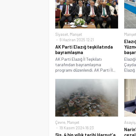
Siyaset
,
Manşet
Manşe
9 Haziran 2025 12:21
Elazı
AK Parti Elazığ teşkilatında
Yüzme
bayramlaşma
başar
AK Parti Elazığ İl Teşkilatı
Elazığ
tarafından bayramlaşma
Çaydaç
programı düzenlendi. AK Parti İl...
Elazığ
Çevre
,
Manşet
Asayiş
19 Kasım 2024 16:23
Narin’
Sis, 4 bin yıllık tarihi Harput’a
cezal