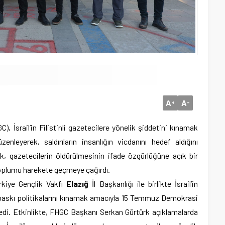
A
A
+
-
, İsrail’in Filistinli gazetecilere yönelik şiddetini kınamak
enleyerek, saldırıların insanlığın vicdanını hedef aldığını
, gazetecilerin öldürülmesinin ifade özgürlüğüne açık bir
 toplumu harekete geçmeye çağırdı.
kiye Gençlik Vakfı
Elazığ
İl Başkanlığı ile birlikte İsrail’in
ve baskı politikalarını kınamak amacıyla 15 Temmuz Demokrasi
edi. Etkinlikte, FHGC Başkanı Serkan Gürtürk açıklamalarda