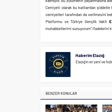
kalmıyor, bu zulümlerin yaşanmasına ade
Cemiyeti olarak bu katliamları şiddetle 
cemiyetleri tarafından da verilmesini b
Platformu ve Türkiye Gençlik Vakfı
E
muhabbetlerimi sunuyorum” ifadelerini ku
Haberim Elazığ
Elazığ'ın en yeni ve hızl
BENZER KONULAR