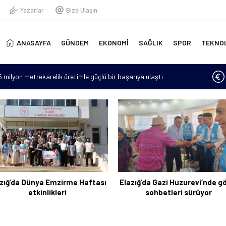
Yazarlar
Bize Ulaşın
ANASAYFA
GÜNDEM
EKONOMİ
SAĞLIK
SPOR
TEKNO
15 milyon metrekarelik üretimle güçlü bir başarıya ulaştı
erinde yeni doğmuş bebek bulundu
“Hava sıcaklıkları mevsim normallerinin 4 ila 6 derece üzerine
lan asker sayısı 12’ye yükseldi
için 6 bin kilometre geldi: Tercüman bulamadığı için Türkçe
zığ’da Dünya Emzirme Haftası
Elazığ’da Gazi Huzurevi’nde g
etkinlikleri
sohbetleri sürüyor