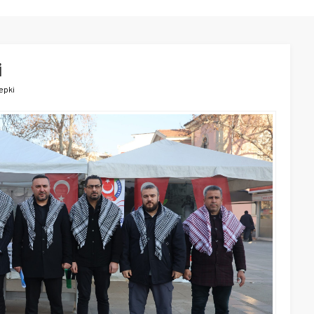
i
tepki