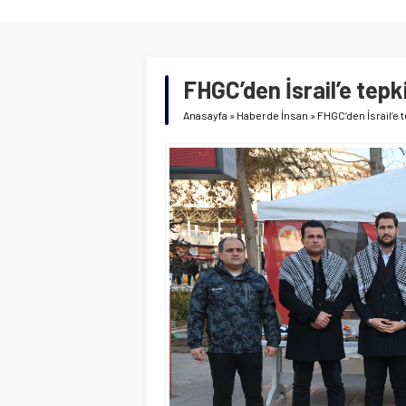
FHGC’den İsrail’e tepk
Anasayfa
»
Haberde İnsan
»
FHGC’den İsrail’e 