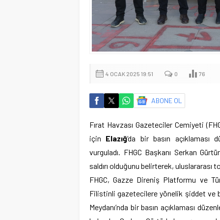
4 OCAK 2025 19:51
0
76
ABONE OL
Fırat Havzası Gazeteciler Cemiyeti (FHGC)
için
Elazığ
‘da bir basın açıklaması düz
vurguladı. FHGC Başkanı Serkan Gürtürk
saldırı olduğunu belirterek, uluslararası
FHGC, Gazze Direniş Platformu ve Tür
Filistinli gazetecilere yönelik şiddet 
Meydanı’nda bir basın açıklaması düzenl