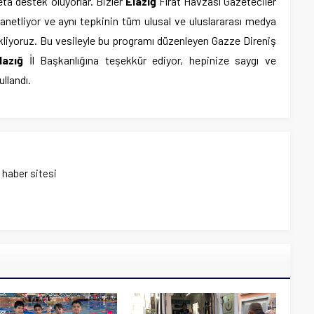
ta destek oluyorlar. Bizler
Elazığ
Fırat Havzası Gazeteciler
lanetliyor ve aynı tepkinin tüm ulusal ve uluslararası medya
ekliyoruz. Bu vesileyle bu programı düzenleyen Gazze Direniş
lazığ
İl Başkanlığına teşekkür ediyor, hepinize saygı ve
llandı.
ı haber sitesi